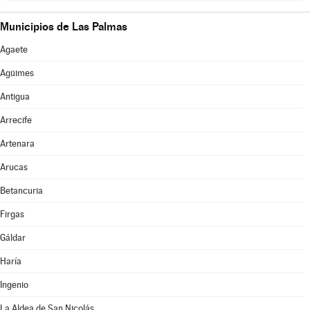
Municipios de Las Palmas
Agaete
Agüimes
Antigua
Arrecife
Artenara
Arucas
Betancuria
Firgas
Gáldar
Haría
Ingenio
La Aldea de San Nicolás