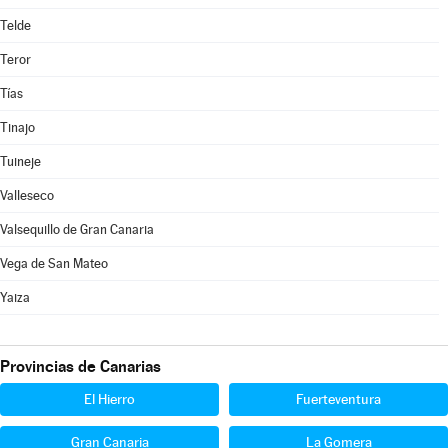
Telde
Teror
Tías
Tinajo
Tuineje
Valleseco
Valsequillo de Gran Canaria
Vega de San Mateo
Yaiza
Provincias de Canarias
El Hierro
Fuerteventura
Gran Canaria
La Gomera