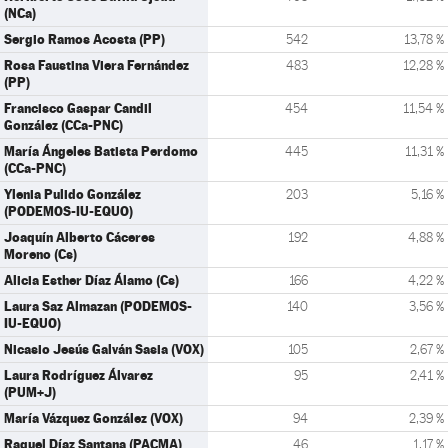
(NCa)
Sergio Ramos Acosta (PP)
542
13,78 %
Rosa Faustina Viera Fernández
483
12,28 %
(PP)
Francisco Gaspar Candil
454
11,54 %
González (CCa-PNC)
María Ángeles Batista Perdomo
445
11,31 %
(CCa-PNC)
Ylenia Pulido González
203
5,16 %
(PODEMOS-IU-EQUO)
Joaquín Alberto Cáceres
192
4,88 %
Moreno (Cs)
Alicia Esther Díaz Álamo (Cs)
166
4,22 %
Laura Saz Almazan (PODEMOS-
140
3,56 %
IU-EQUO)
Nicasio Jesús Galván Sasia (VOX)
105
2,67 %
Laura Rodríguez Álvarez
95
2,41 %
(PUM+J)
María Vázquez González (VOX)
94
2,39 %
Raquel Díaz Santana (PACMA)
46
1,17 %