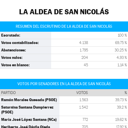
LA ALDEA DE SAN NICOLÁS
RESUMEN DEL ESCRUTINIO DE LA ALDEA DE SAN NICOLÁS
Escrutado:
100 %
Votos contabilizados:
4.138
69,75 %
Abstenciones:
1.795
30,25 %
Votos nulos:
204
4,93 %
Votos en blanco:
45
1,14 %
VOTOS POR SENADORES EN LA ALDEA DE SAN NICOLÁS
PARTIDO
VOTOS
%
Ramón Morales Quesada (PSOE)
1.563
39,73 %
Saturnina Santana Dumpierrez
1.542
39,2 %
(PSOE)
María José López Santana (NCa)
772
19,62 %
Heriberto José Dávila Ojeda
705
17,92 %