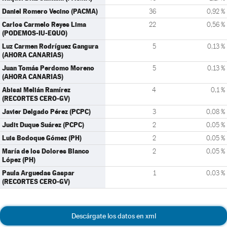
Daniel Romero Vecino (PACMA)
36
0,92 %
Carlos Carmelo Reyes Lima
22
0,56 %
(PODEMOS-IU-EQUO)
Luz Carmen Rodríguez Gangura
5
0,13 %
(AHORA CANARIAS)
Juan Tomás Perdomo Moreno
5
0,13 %
(AHORA CANARIAS)
Abisai Melián Ramírez
4
0,1 %
(RECORTES CERO-GV)
Javier Delgado Pérez (PCPC)
3
0,08 %
Judit Duque Suárez (PCPC)
2
0,05 %
Luis Bodoque Gómez (PH)
2
0,05 %
María de los Dolores Blanco
2
0,05 %
López (PH)
Paula Arguedas Gaspar
1
0,03 %
(RECORTES CERO-GV)
Descárgate los datos en xml