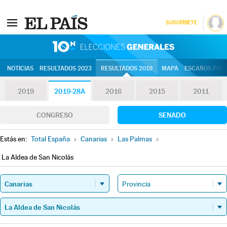
SUSCRÍBETE
10N | Eleccion
NOTICIAS
RESULTADOS 2023
RESULTADOS 2019
MAPA
ESCAÑOS POR 
2019
2019-28A
2016
2015
2011
CONGRESO
SENADO
Estás en:
Total España
»
Canarias
»
Las Palmas
»
La Aldea de San Nicolás