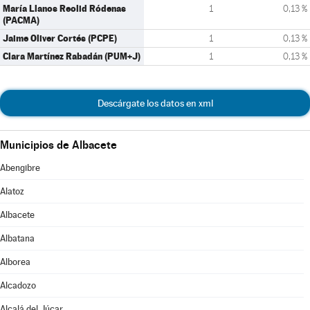
María Llanos Reolid Ródenas
1
0,13 %
(PACMA)
Jaime Oliver Cortés (PCPE)
1
0,13 %
Clara Martínez Rabadán (PUM+J)
1
0,13 %
Descárgate los datos en xml
Municipios de Albacete
Abengibre
Alatoz
Albacete
Albatana
Alborea
Alcadozo
Alcalá del Júcar