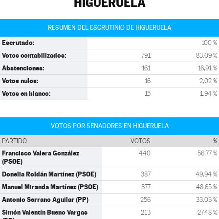
HIGUERUELA
RESUMEN DEL ESCRUTINIO DE HIGUERUELA
Escrutado:
100 %
Votos contabilizados:
791
83,09 %
Abstenciones:
161
16,91 %
Votos nulos:
16
2,02 %
Votos en blanco:
15
1,94 %
VOTOS POR SENADORES EN HIGUERUELA
PARTIDO
VOTOS
%
Francisco Valera González
440
56,77 %
(PSOE)
Donelia Roldán Martínez (PSOE)
387
49,94 %
Manuel Miranda Martínez (PSOE)
377
48,65 %
Antonio Serrano Aguilar (PP)
256
33,03 %
Simón Valentín Bueno Vargas
213
27,48 %