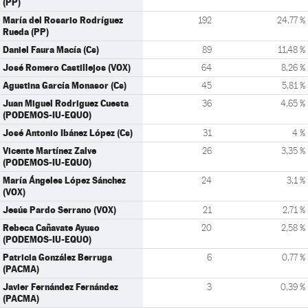
(PP)
María del Rosario Rodríguez
192
24,77 %
Rueda (PP)
Daniel Faura Macía (Cs)
89
11,48 %
José Romero Castillejos (VOX)
64
8,26 %
Agustina García Monasor (Cs)
45
5,81 %
Juan Miguel Rodriguez Cuesta
36
4,65 %
(PODEMOS-IU-EQUO)
José Antonio Ibánez López (Cs)
31
4 %
Vicente Martínez Zalve
26
3,35 %
(PODEMOS-IU-EQUO)
María Ángeles López Sánchez
24
3,1 %
(VOX)
Jesús Pardo Serrano (VOX)
21
2,71 %
Rebeca Cañavate Ayuso
20
2,58 %
(PODEMOS-IU-EQUO)
Patricia González Berruga
6
0,77 %
(PACMA)
Javier Fernández Fernández
3
0,39 %
(PACMA)