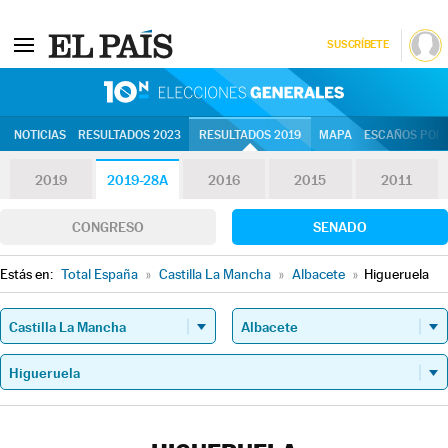
SUSCRÍBETE
10N | Eleccion
NOTICIAS
RESULTADOS 2023
RESULTADOS 2019
MAPA
ESCAÑOS POR 
2019
2019-28A
2016
2015
2011
CONGRESO
SENADO
Estás en:
Total España
»
Castilla La Mancha
»
Albacete
»
Higueruela