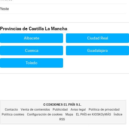
Yeste
Provincias de Castilla La Mancha
Albacete
Ciudad Real
Cuenca
Guadalajara
Toledo
EDICIONES EL PAÍS S.L.
©
Contacto
Venta de contenidos
Publicidad
Aviso legal
Política de privacidad
Política cookies
Configuración de cookies
Mapa
EL PAÍS en KIOSKOyMÁS
Índice
RSS