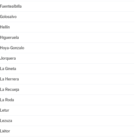
Fuentealbilla
Golosalvo
Hellín
Higueruela
Hoya-Gonzalo
Jorquera
La Gineta
La Herrera
La Recueja
La Roda
Letur
Lezuza
Liétor