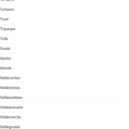
Tortuero
Traíd
Trijueque
Trillo
Uceda
Ujados
Utande
Valdarachas
Valdearenas
Valdeavellano
Valdeaveruelo
Valdeconcha
Valdegrudas