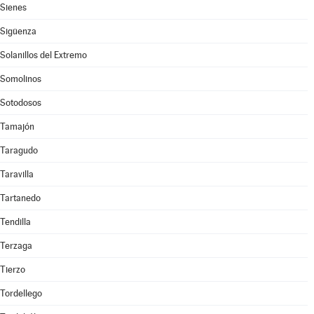
Sienes
Sigüenza
Solanillos del Extremo
Somolinos
Sotodosos
Tamajón
Taragudo
Taravilla
Tartanedo
Tendilla
Terzaga
Tierzo
Tordellego