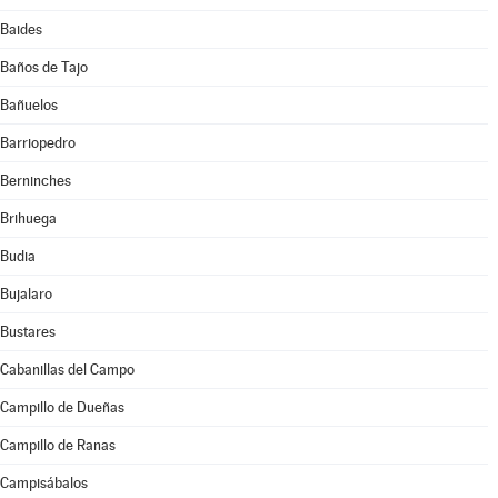
Baides
Baños de Tajo
Bañuelos
Barriopedro
Berninches
Brihuega
Budia
Bujalaro
Bustares
Cabanillas del Campo
Campillo de Dueñas
Campillo de Ranas
Campisábalos