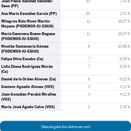
Juan Pablo Sánchez Sánchez-
20
27,4 %
Seco (PP)
Ana María González García (PP)
20
27,4 %
Milagros Ruiz-Roso Martín-
11
15,07 %
Moyano (PODEMOS-IU-EQUO)
María Genoveva Bueno Bagase
11
15,07 %
(PODEMOS-IU-EQUO)
Nicolás Santamaría Gómez
8
10,96 %
(PODEMOS-IU-EQUO)
Felipe Oliva Encabo (Cs)
7
9,59 %
Lidia Diana Rodríguez Morán
7
9,59 %
(Cs)
Daniel de la Orden Alcocer (Cs)
6
8,22 %
Gustavo Aguado Alonso (VOX)
3
4,11 %
Juan González-Perabá Miralles
3
4,11 %
(VOX)
María José Agudo Calvo (VOX)
2
2,74 %
Descárgate los datos en xml