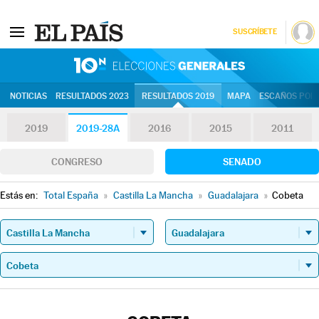
SUSCRÍBETE
10N | Eleccion
NOTICIAS
RESULTADOS 2023
RESULTADOS 2019
MAPA
ESCAÑOS POR 
2019
2019-28A
2016
2015
2011
CONGRESO
SENADO
Estás en:
Total España
»
Castilla La Mancha
»
Guadalajara
»
Cobeta