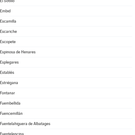
El Sotillo
Embid
Escamilla
Escariche
Escopete
Espinosa de Henares
Esplegares
Establés
Estriégana
Fontanar
Fuembellida
Fuencemillán
Fuentelahiguera de Albatages
Fuentelencina