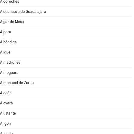
Alcoroches
Aldeanueva de Guadalajara
Algar de Mesa
Algora
Alhóndiga
Alique
Almadrones
Almoguera
Almonacid de Zorita
Alocén
Alovera
Alustante
Angón
Anguita