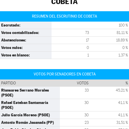
COBETA
RESUMEN DEL ESCRUTINIO DE COBETA
Escrutado:
100 %
Votos contabilizados:
73
81,11 %
Abstenciones:
17
18,89 %
Votos nulos:
0
0 %
Votos en blanco:
1
1,37 %
VOTOS POR SENADORES EN COBETA
PARTIDO
VOTOS
%
Riansares Serrano Morales
33
45,21 %
(PSOE)
Rafael Esteban Santamaría
30
41,1 %
(PSOE)
Julio García Moreno (PSOE)
30
41,1 %
Antonio Román Jasanada (PP)
23
31,51 %