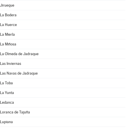
Jirueque
La Bodera
La Huerce
La Mierla
La Miñosa
La Olmeda de Jadraque
Las Inviernas
Las Navas de Jadraque
La Toba
La Yunta
Ledanca
Loranca de Tajuña
Lupiana