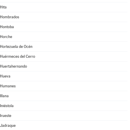
Hita
Hombrados
Hontoba
Horche
Hortezuela de Océn
Huérmeces del Cerro
Huertahernando
Hueva
Humanes
Illana
Iniéstola
Irueste
Jadraque