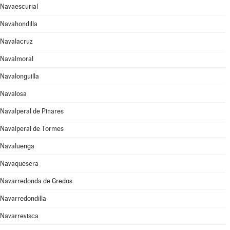
Navaescurial
Navahondilla
Navalacruz
Navalmoral
Navalonguilla
Navalosa
Navalperal de Pinares
Navalperal de Tormes
Navaluenga
Navaquesera
Navarredonda de Gredos
Navarredondilla
Navarrevisca