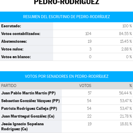
PEDRO-RODRÍGUEZ
RESUMEN DEL ESCRUTINIO DE PEDRO-RODRÍGUEZ
Escrutado:
100 %
Votos contabilizados:
104
84,55 %
Abstenciones:
19
15,45 %
Votos nulos:
3
2,88 %
Votos en blanco:
0
0 %
VOTOS POR SENADORES EN PEDRO-RODRÍGUEZ
PARTIDO
VOTOS
%
Juan Pablo Martín Martín (PP)
57
56,44 %
Sebastian González Vázquez (PP)
54
53,47 %
Patricia Rodríguez Calleja (PP)
54
53,47 %
Juan Martitegui González (Cs)
22
21,78 %
Jesús Ignacio Sopelana
19
18,81 %
Rodríguez (Cs)