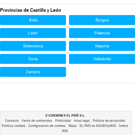
Provincias de Castilla y León
Ávila
Burgos
León
Palencia
Salamanca
Segovia
Soria
Valladolid
Zamora
EDICIONES EL PAÍS S.L.
©
Contacto
Venta de contenidos
Publicidad
Aviso legal
Política de privacidad
Política cookies
Configuración de cookies
Mapa
EL PAÍS en KIOSKOyMÁS
Índice
RSS