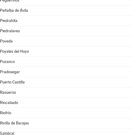
Peguerinos
Peñalba de Ávila
Piedrahíta
Piedralaves
Poveda
Poyales del Hoyo
Pozanco
Pradosegar
Puerto Castilla
Rasueros
Riocabado
Riofrío
Rivilla de Barajas
Salobral