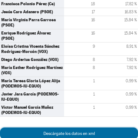
Francisca Polonio Pérez (Cs)
18
17,82 %
Jesús Caro Adanero (PSOE)
17
16,83 %
María Virginia Parra Garrosa
16
15,84 %
(PSOE)
Enrique Rodríguez Álvarez
16
15,84 %
(PSOE)
Eloísa Cristina Vicenta Sánchez
9
8,91 %
Rodríguez-Morcón (VOX)
Diego Arderius González (VOX)
8
7,92 %
María Esther Rodríguez Martínez
8
7,92 %
(VOX)
María Teresa Gloria López Alija
1
0,99 %
(PODEMOS-IU-EQUO)
Javier Jara García (PODEMOS-
1
0,99 %
IU-EQUO)
Víctor Manuel García Muñoz
1
0,99 %
(PODEMOS-IU-EQUO)
Descárgate los datos en xml