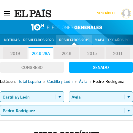
SUSCRÍBETE
10N | Eleccion
NOTICIAS
RESULTADOS 2023
RESULTADOS 2019
MAPA
ESCAÑOS POR 
2019
2019-28A
2016
2015
2011
CONGRESO
SENADO
Estás en:
Total España
»
Castilla y León
»
Ávila
»
Pedro-Rodríguez