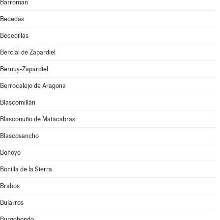
Barromán
Becedas
Becedillas
Bercial de Zapardiel
Bernuy-Zapardiel
Berrocalejo de Aragona
Blascomillán
Blasconuño de Matacabras
Blascosancho
Bohoyo
Bonilla de la Sierra
Brabos
Bularros
Burgohondo