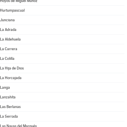
Hoyos de Miguel Muñoz
Hurtumpascual
Junciana
La Adrada
La Aldehuela
La Carrera
La Colilla
La Hija de Dios
La Horcajada
Langa
Lanzahíta
Las Berlanas
La Serrada
Las Navas del Marqués