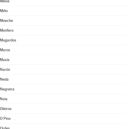
Mesía
Miño
Moeche
Monfero
Mugardos
Muros
Muxía
Narón
Neda
Negreira
Noia
Oleiros
O Pino
Ordes