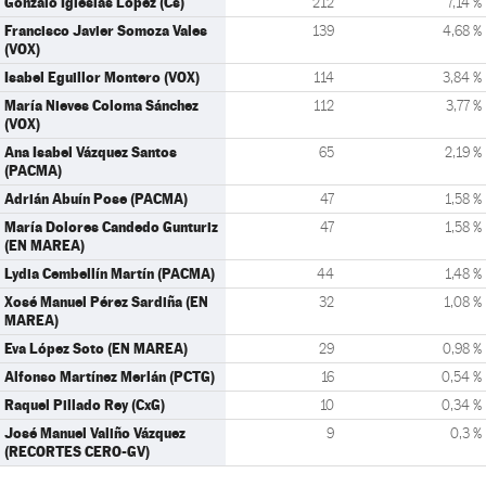
Gónzalo Iglesias López (Cs)
212
7,14 %
Francisco Javier Somoza Vales
139
4,68 %
(VOX)
Isabel Eguillor Montero (VOX)
114
3,84 %
María Nieves Coloma Sánchez
112
3,77 %
(VOX)
Ana Isabel Vázquez Santos
65
2,19 %
(PACMA)
Adrián Abuín Pose (PACMA)
47
1,58 %
María Dolores Candedo Gunturiz
47
1,58 %
(EN MAREA)
Lydia Cembellín Martín (PACMA)
44
1,48 %
Xosé Manuel Pérez Sardiña (EN
32
1,08 %
MAREA)
Eva López Soto (EN MAREA)
29
0,98 %
Alfonso Martínez Merlán (PCTG)
16
0,54 %
Raquel Pillado Rey (CxG)
10
0,34 %
José Manuel Valiño Vázquez
9
0,3 %
(RECORTES CERO-GV)