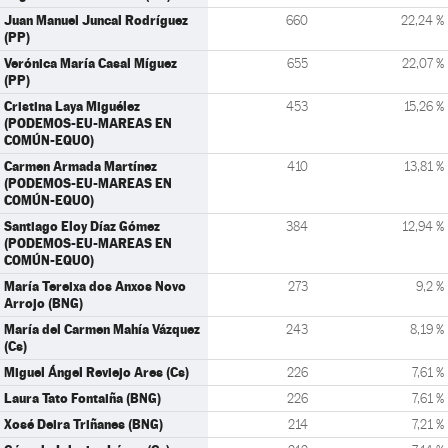
Juan Manuel Juncal Rodríguez
660
22,24 %
(PP)
Verónica María Casal Míguez
655
22,07 %
(PP)
Cristina Laya Miguélez
453
15,26 %
(PODEMOS-EU-MAREAS EN
COMÚN-EQUO)
Carmen Armada Martínez
410
13,81 %
(PODEMOS-EU-MAREAS EN
COMÚN-EQUO)
Santiago Eloy Díaz Gómez
384
12,94 %
(PODEMOS-EU-MAREAS EN
COMÚN-EQUO)
María Tereixa dos Anxos Novo
273
9,2 %
Arrojo (BNG)
María del Carmen Mahía Vázquez
243
8,19 %
(Cs)
Miguel Ángel Reviejo Ares (Cs)
226
7,61 %
Laura Tato Fontaiña (BNG)
226
7,61 %
Xosé Deira Triñanes (BNG)
214
7,21 %