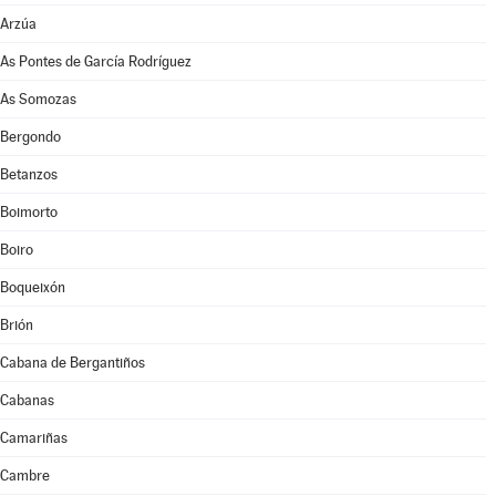
Arzúa
As Pontes de García Rodríguez
As Somozas
Bergondo
Betanzos
Boimorto
Boiro
Boqueixón
Brión
Cabana de Bergantiños
Cabanas
Camariñas
Cambre