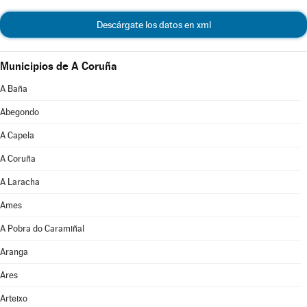
Descárgate los datos en xml
Municipios de A Coruña
A Baña
Abegondo
A Capela
A Coruña
A Laracha
Ames
A Pobra do Caramiñal
Aranga
Ares
Arteixo