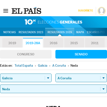
SUSCRÍBETE
10N | Eleccion
NOTICIAS
RESULTADOS 2023
RESULTADOS 2019
MAPA
ESCAÑOS POR 
2019
2019-28A
2016
2015
2011
CONGRESO
SENADO
Estás en:
Total España
»
Galicia
»
A Coruña
»
Neda