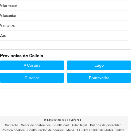
Vilarmaior
Vilasantar
Vimianzo
Zas
Provincias de Galicia
A Coruña
Lugo
Ourense
Pontevedra
EDICIONES EL PAÍS S.L.
©
Contacto
Venta de contenidos
Publicidad
Aviso legal
Política de privacidad
Política cookies
Configuración de cookies
Mapa
EL PAÍS en KIOSKOyMÁS
Índice