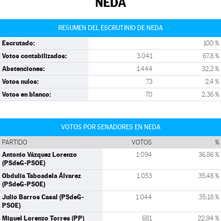
NEDA
RESUMEN DEL ESCRUTINIO DE NEDA
Escrutado:
100 %
Votos contabilizados:
3.041
67,8 %
Abstenciones:
1.444
32,2 %
Votos nulos:
73
2,4 %
Votos en blanco:
70
2,36 %
VOTOS POR SENADORES EN NEDA
PARTIDO
VOTOS
%
Antonio Vázquez Lorenzo
1.094
36,86 %
(PSdeG-PSOE)
Obdulia Taboadela Álvarez
1.053
35,48 %
(PSdeG-PSOE)
Julio Barros Casal (PSdeG-
1.044
35,18 %
PSOE)
Miguel Lorenzo Torres (PP)
681
22,94 %