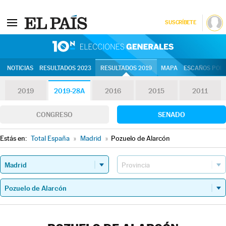
SUSCRÍBETE
10N | Eleccion
NOTICIAS
RESULTADOS 2023
RESULTADOS 2019
MAPA
ESCAÑOS POR 
2019
2019-28A
2016
2015
2011
CONGRESO
SENADO
Estás en:
Total España
»
Madrid
»
Pozuelo de Alarcón