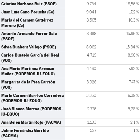
Cristina Narbona Ruiz (PSOE)
9.754
18,56 %
Juan Luis Cano Perucha (Cs)
9.041
17,2 %
María del Carmen Gutiérrez
8.565
16,3 %
Moreno (Cs)
Antonio Armando Ferrer Sais
8.388
15,96 %
(PSOE)
Silvia Buabent Vallejo (PSOE)
8.062
15,34 %
Carlos Bustelo García del Real
4.719
8,98 %
(VOX)
Ana María Martínez Arenaza
4.160
7,92 %
Muñoz (PODEMOS-IU-EQUO)
Margarita de la Pisa Carrión
3.926
7,47 %
(VOX)
Maria Carmen Barrios Corredera
3.350
6,38 %
(PODEMOS-IU-EQUO)
José Blanco Martos (PODEMOS-
2.776
5,28 %
IU-EQUO)
Ana Belén Martín Rojo (PACMA)
1.103
2,1 %
Jaime Fernández Garrido
527
1 %
(PACMA)