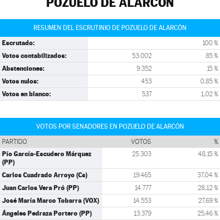
POZUELO DE ALARCÓN
RESUMEN DEL ESCRUTINIO DE POZUELO DE ALARCÓN
Escrutado:
100 %
Votos contabilizados:
53.002
85 %
Abstenciones:
9.352
15 %
Votos nulos:
453
0,85 %
Votos en blanco:
537
1,02 %
VOTOS POR SENADORES EN POZUELO DE ALARCÓN
PARTIDO
VOTOS
%
Pío García-Escudero Márquez
25.303
48,15 %
(PP)
Carlos Cuadrado Arroyo (Cs)
19.465
37,04 %
Juan Carlos Vera Pró (PP)
14.777
28,12 %
José María Marco Tobarra (VOX)
14.553
27,69 %
Ángeles Pedraza Portero (PP)
13.379
25,46 %