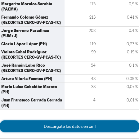
Margarita Morales Sarabia
475
0,9 %
(PACMA)
Fernando Colomo Gómez
213
0,41 %
(RECORTES CERO-GV-PCAS-TC)
Jorge Serrano Paradinas
208
0,4 %
(PUM+J)
Gloria López López (PH)
119
0,23 %
Violeta Cabal Rodríguez
99
0,19 %
(RECORTES CERO-GV-PCAS-TC)
José Ramón Lobo Rico
54
0,1 %
(RECORTES CERO-GV-PCAS-TC)
Arturo Viloria Fuentes (PH)
48
0,09 %
María Luisa Gabaldón Maroto
38
0,07 %
(PH)
Juan Francisco Cerrada Cerrada
4
0,01 %
(PH)
Descárgate los datos en xml