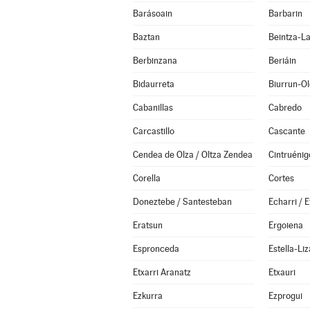
Barásoain
Barbarin
Baztan
Beintza-L
Berbinzana
Beriáin
Bidaurreta
Biurrun-O
Cabanillas
Cabredo
Carcastillo
Cascante
Cendea de Olza / Oltza Zendea
Cintruénig
Corella
Cortes
Doneztebe / Santesteban
Echarri / E
Eratsun
Ergoiena
Espronceda
Estella-Liz
Etxarri Aranatz
Etxauri
Ezkurra
Ezprogui