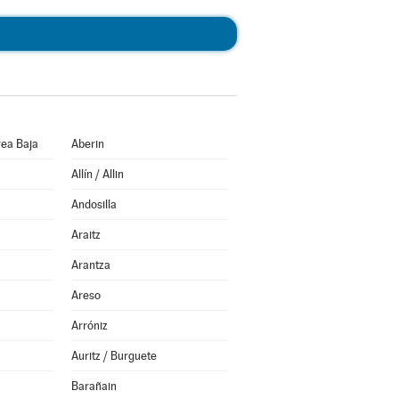
ea Baja
Aberin
Allín / Allin
Andosilla
Araitz
Arantza
Areso
Arróniz
Auritz / Burguete
Barañain