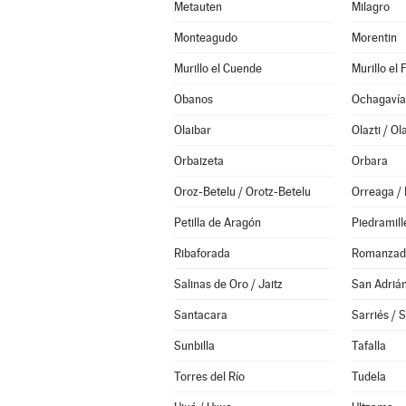
Metauten
Milagro
Monteagudo
Morentin
Murillo el Cuende
Murillo el 
Obanos
Ochagavía
Olaibar
Olazti / Ol
Orbaizeta
Orbara
Oroz-Betelu / Orotz-Betelu
Orreaga / 
Petilla de Aragón
Piedramill
Ribaforada
Romanzad
Salinas de Oro / Jaitz
San Adriá
Santacara
Sarriés / 
Sunbilla
Tafalla
Torres del Río
Tudela