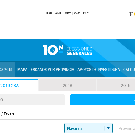
ESP
AME
MEX
CAT
ENG
S 2019
MAPA
ESCAÑOS POR PROVINCIA
APOYOS DE INVESTIDURA
CALCU
2019-28A
2016
2015
SO
 / Etxarri