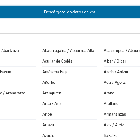
Descárgate los datos en xml
/ Abartzuza
Abaurregaina / Abaurrea Alta
Abaurrepea / Abaurr
Aguilar de Codés
Aibar / Oibar
Alsasua
Améscoa Baja
Ancín / Antzin
Añorbe
Aoiz / Agoitz
e / Aranaratxe
Aranguren
Arano
Arce / Artzi
Arellano
Aribe
Armañanzas
Artazu
Atez / Atetz
Azuelo
Bakaiku