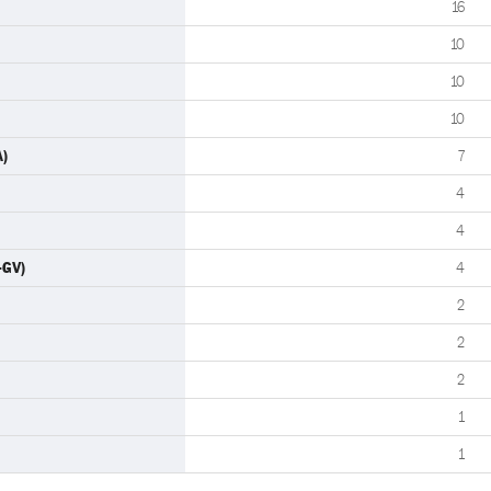
16
10
10
10
A)
7
4
4
-GV)
4
2
2
2
1
1