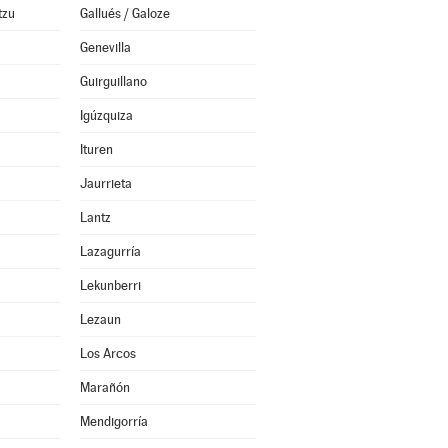
tzu
Gallués / Galoze
Genevilla
Guirguillano
Igúzquiza
Ituren
Jaurrieta
Lantz
Lazagurría
Lekunberri
Lezaun
Los Arcos
Marañón
Mendigorría