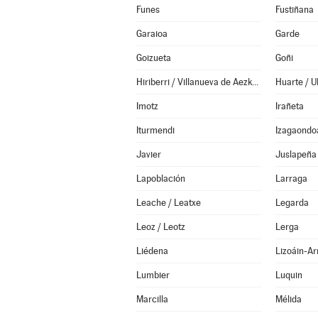
Funes
Fustiñana
Garaioa
Garde
Goizueta
Goñi
Hiriberri / Villanueva de Aezkoa
Huarte / U
Imotz
Irañeta
Iturmendi
Izagaondo
Javier
Juslapeña
Lapoblación
Larraga
Leache / Leatxe
Legarda
Leoz / Leotz
Lerga
Liédena
Lizoáin-Arr
Lumbier
Luquin
Marcilla
Mélida