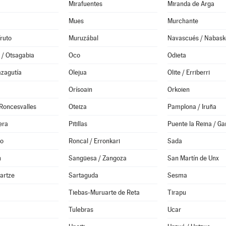
Mirafuentes
Miranda de Arga
Mues
Murchante
Fruto
Muruzábal
Navascués / Nabask
 / Otsagabia
Oco
Odieta
azagutía
Olejua
Olite / Erriberri
Orísoain
Orkoien
Roncesvalles
Oteiza
Pamplona / Iruña
era
Pitillas
Puente la Reina / Ga
o
Roncal / Erronkari
Sada
n
Sangüesa / Zangoza
San Martín de Unx
Sartze
Sartaguda
Sesma
Tiebas-Muruarte de Reta
Tirapu
Tulebras
Ucar