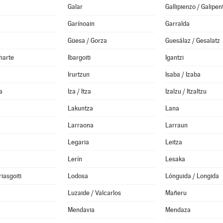
Galar
Gallipienzo / Galipen
Garínoain
Garralda
Güesa / Gorza
Guesálaz / Gesalatz
harte
Ibargoiti
Igantzi
Irurtzun
Isaba / Izaba
a
Iza / Itza
Izalzu / Itzaltzu
Lakuntza
Lana
Larraona
Larraun
Legaria
Leitza
Lerín
Lesaka
iasgoiti
Lodosa
Lónguida / Longida
Luzaide / Valcarlos
Mañeru
Mendavia
Mendaza