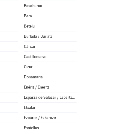
Basaburua
Bera
Betelu
Burlada / Burlata
Cárcar
Castillonuevo
Cizur
Donamaria
Enériz / Eneritz
Esparza de Salazar / Espartza Zaraitzu
Etxalar
Ezcároz / Ezkaroze
Fontellas