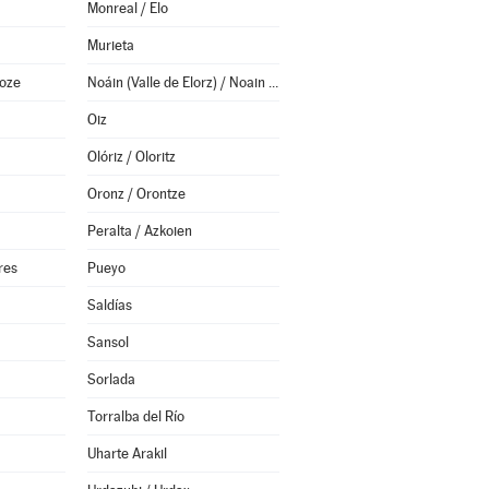
Monreal / Elo
Murieta
oze
Noáin (Valle de Elorz) / Noain (Elortzibar)
Oiz
Olóriz / Oloritz
Oronz / Orontze
Peralta / Azkoien
res
Pueyo
Saldías
Sansol
Sorlada
Torralba del Río
Uharte Arakil