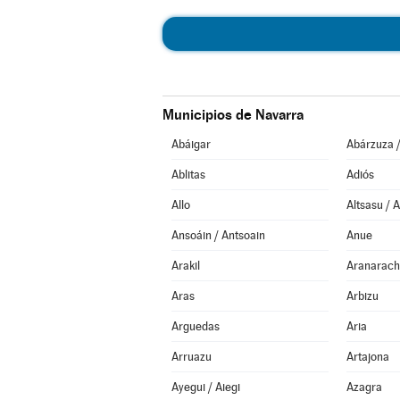
Municipios de Navarra
Abáigar
Abárzuza 
Ablitas
Adiós
Allo
Altsasu / 
Ansoáin / Antsoain
Anue
Arakil
Aranarach
Aras
Arbizu
Arguedas
Aria
Arruazu
Artajona
Ayegui / Aiegi
Azagra