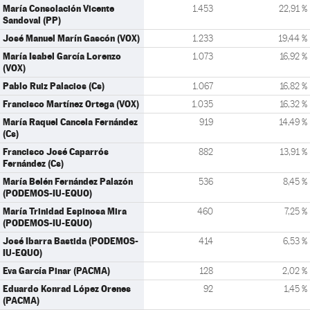
María Consolación Vicente
1.453
22,91 %
Sandoval (PP)
José Manuel Marín Gascón (VOX)
1.233
19,44 %
María Isabel García Lorenzo
1.073
16,92 %
(VOX)
Pablo Ruiz Palacios (Cs)
1.067
16,82 %
Francisco Martínez Ortega (VOX)
1.035
16,32 %
María Raquel Cancela Fernández
919
14,49 %
(Cs)
Francisco José Caparrós
882
13,91 %
Fernández (Cs)
María Belén Fernández Palazón
536
8,45 %
(PODEMOS-IU-EQUO)
María Trinidad Espinosa Mira
460
7,25 %
(PODEMOS-IU-EQUO)
José Ibarra Bastida (PODEMOS-
414
6,53 %
IU-EQUO)
Eva García Pinar (PACMA)
128
2,02 %
Eduardo Konrad López Orenes
92
1,45 %
(PACMA)