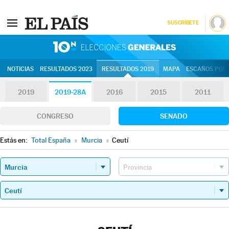
SUSCRÍBETE
10N | Eleccion
NOTICIAS
RESULTADOS 2023
RESULTADOS 2019
MAPA
ESCAÑOS POR 
2019
2019-28A
2016
2015
2011
CONGRESO
SENADO
Estás en:
Total España
»
Murcia
»
Ceutí