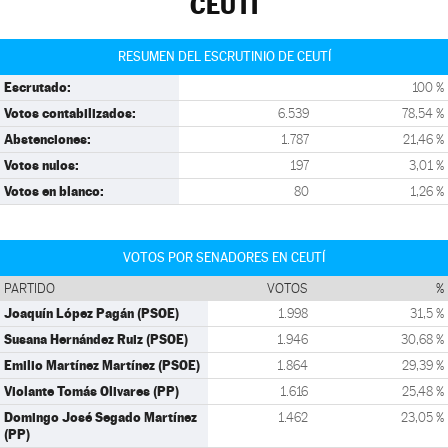
CEUTÍ
RESUMEN DEL ESCRUTINIO DE CEUTÍ
Escrutado:
100 %
Votos contabilizados:
6.539
78,54 %
Abstenciones:
1.787
21,46 %
Votos nulos:
197
3,01 %
Votos en blanco:
80
1,26 %
VOTOS POR SENADORES EN CEUTÍ
PARTIDO
VOTOS
%
Joaquín López Pagán (PSOE)
1.998
31,5 %
Susana Hernández Ruiz (PSOE)
1.946
30,68 %
Emilio Martínez Martínez (PSOE)
1.864
29,39 %
Violante Tomás Olivares (PP)
1.616
25,48 %
Domingo José Segado Martínez
1.462
23,05 %
(PP)