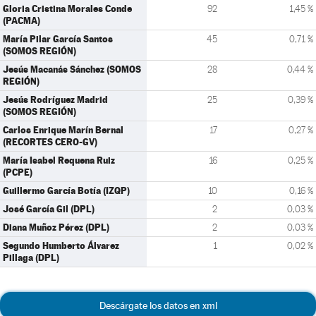
Gloria Cristina Morales Conde
92
1,45 %
(PACMA)
María Pilar García Santos
45
0,71 %
(SOMOS REGIÓN)
Jesús Macanás Sánchez (SOMOS
28
0,44 %
REGIÓN)
Jesús Rodríguez Madrid
25
0,39 %
(SOMOS REGIÓN)
Carlos Enrique Marín Bernal
17
0,27 %
(RECORTES CERO-GV)
María Isabel Requena Ruiz
16
0,25 %
(PCPE)
Guillermo García Botía (IZQP)
10
0,16 %
José García Gil (DPL)
2
0,03 %
Diana Muñoz Pérez (DPL)
2
0,03 %
Segundo Humberto Álvarez
1
0,02 %
Pillaga (DPL)
Descárgate los datos en xml