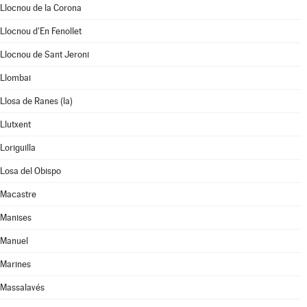
Llocnou de la Corona
Llocnou d'En Fenollet
Llocnou de Sant Jeroni
Llombai
Llosa de Ranes (la)
Llutxent
Loriguilla
Losa del Obispo
Macastre
Manises
Manuel
Marines
Massalavés