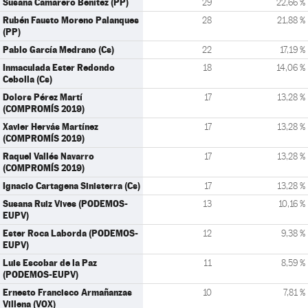
Susana Camarero Benítez (PP)
29
22,66 %
Rubén Fausto Moreno Palanques
28
21,88 %
(PP)
Pablo García Medrano (Cs)
22
17,19 %
Inmaculada Ester Redondo
18
14,06 %
Cebolla (Cs)
Dolors Pérez Martí
17
13,28 %
(COMPROMÍS 2019)
Xavier Hervás Martínez
17
13,28 %
(COMPROMÍS 2019)
Raquel Vallés Navarro
17
13,28 %
(COMPROMÍS 2019)
Ignacio Cartagena Sinisterra (Cs)
17
13,28 %
Susana Ruiz Vives (PODEMOS-
13
10,16 %
EUPV)
Ester Roca Laborda (PODEMOS-
12
9,38 %
EUPV)
Luis Escobar de la Paz
11
8,59 %
(PODEMOS-EUPV)
Ernesto Francisco Armañanzas
10
7,81 %
Villena (VOX)