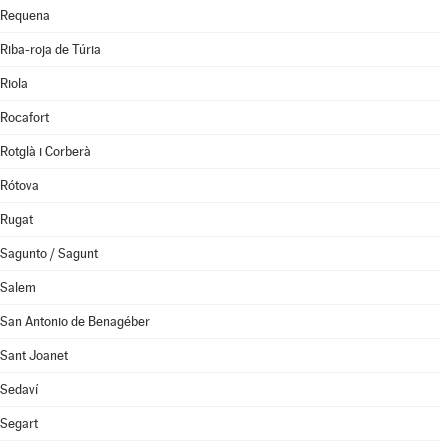
Requena
Riba-roja de Túria
Riola
Rocafort
Rotglà i Corberà
Rótova
Rugat
Sagunto / Sagunt
Salem
San Antonio de Benagéber
Sant Joanet
Sedaví
Segart