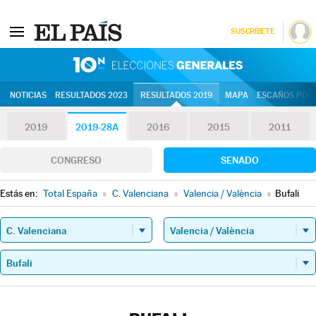
SUSCRÍBETE
10N | Eleccion
NOTICIAS
RESULTADOS 2023
RESULTADOS 2019
MAPA
ESCAÑOS POR 
2019
2019-28A
2016
2015
2011
CONGRESO
SENADO
Estás en:
Total España
»
C. Valenciana
»
Valencia / València
»
Bufali