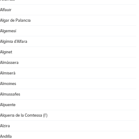
Alfauir
Algar de Palancia
Algemesí
Algímia d'Alfara
Alginet
Almàssera
Almiserà
Almoines
Almussafes
Alpuente
Alqueria de la Comtessa (l')
Alzira
Andilla