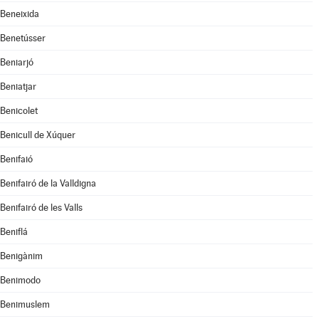
Beneixida
Benetússer
Beniarjó
Beniatjar
Benicolet
Benicull de Xúquer
Benifaió
Benifairó de la Valldigna
Benifairó de les Valls
Beniflá
Benigànim
Benimodo
Benimuslem