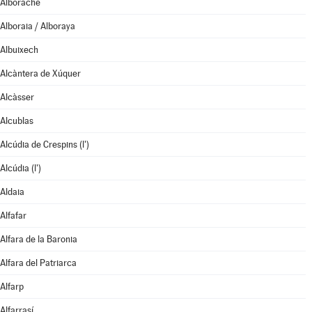
Alborache
Alboraia / Alboraya
Albuixech
Alcàntera de Xúquer
Alcàsser
Alcublas
Alcúdia de Crespins (l')
Alcúdia (l')
Aldaia
Alfafar
Alfara de la Baronia
Alfara del Patriarca
Alfarp
Alfarrasí