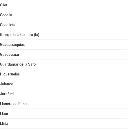
Gilet
Godella
Godelleta
Granja de la Costera (la)
Guadasséquies
Guadassuar
Guardamar de la Safor
Higueruelas
Jalance
Jarafuel
Llanera de Ranes
Llaurí
Llíria