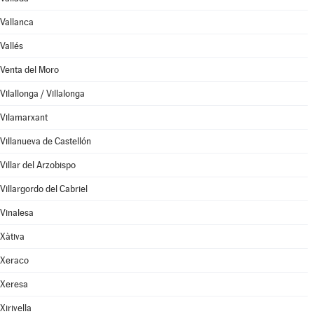
Vallanca
Vallés
Venta del Moro
Vilallonga / Villalonga
Vilamarxant
Villanueva de Castellón
Villar del Arzobispo
Villargordo del Cabriel
Vinalesa
Xàtiva
Xeraco
Xeresa
Xirivella