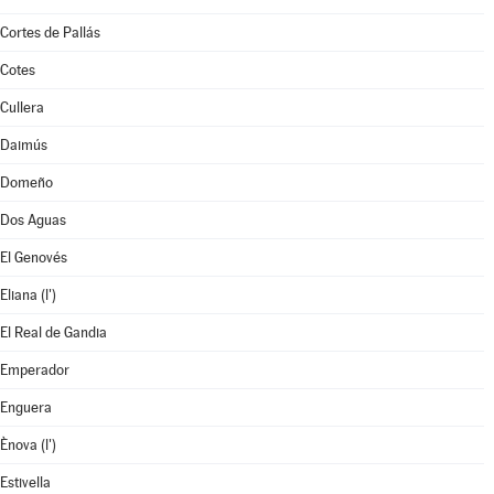
Cortes de Pallás
Cotes
Cullera
Daimús
Domeño
Dos Aguas
El Genovés
Eliana (l')
El Real de Gandia
Emperador
Enguera
Ènova (l')
Estivella