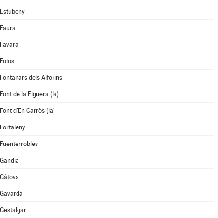
Estubeny
Faura
Favara
Foios
Fontanars dels Alforins
Font de la Figuera (la)
Font d'En Carròs (la)
Fortaleny
Fuenterrobles
Gandia
Gátova
Gavarda
Gestalgar