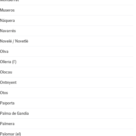
Museros
Náquera
Navarrés
Novelé / Novetlè
Oliva
Olleria (l')
Olocau
Ontinyent
Otos
Paiporta
Palma de Gandía
Palmera
Palomar (el)