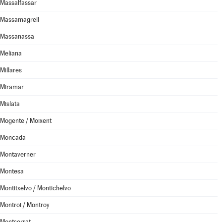
Massalfassar
Massamagrell
Massanassa
Meliana
Millares
Miramar
Mislata
Mogente / Moixent
Moncada
Montaverner
Montesa
Montitxelvo / Montichelvo
Montroi / Montroy
Montserrat