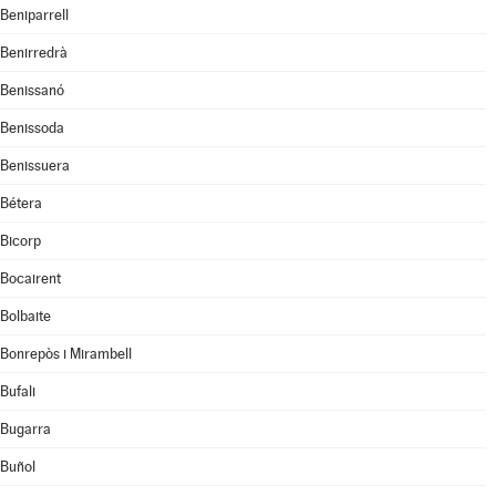
Beniparrell
Benirredrà
Benissanó
Benissoda
Benissuera
Bétera
Bicorp
Bocairent
Bolbaite
Bonrepòs i Mirambell
Bufali
Bugarra
Buñol