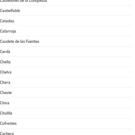
Castellonet de la Conquesta
Castielfabib
Catadau
Catarroja
Caudete de las Fuentes
Cerdà
Chella
Chelva
Chera
Cheste
Chiva
Chulilla
Cofrentes
Corbera