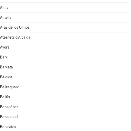
Anna
Antella
Aras de los Olmos
Atzeneta d'Albaida
Ayora
Barx
Barxeta
Bèlgida
Bellreguard
Bellús
Benagéber
Benaguasil
Benavites