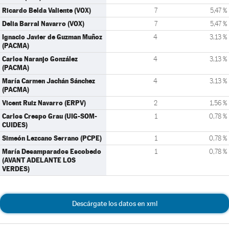
Ricardo Belda Valiente (VOX)
7
5,47 %
Delia Barral Navarro (VOX)
7
5,47 %
Ignacio Javier de Guzman Muñoz
4
3,13 %
(PACMA)
Carlos Naranjo González
4
3,13 %
(PACMA)
María Carmen Jachán Sánchez
4
3,13 %
(PACMA)
Vicent Ruiz Navarro (ERPV)
2
1,56 %
Carlos Crespo Grau (UIG-SOM-
1
0,78 %
CUIDES)
Simeón Lezcano Serrano (PCPE)
1
0,78 %
María Desamparados Escobedo
1
0,78 %
(AVANT ADELANTE LOS
VERDES)
Descárgate los datos en xml