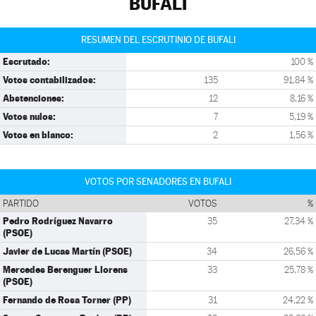
BUFALI
RESUMEN DEL ESCRUTINIO DE BUFALI
Escrutado:
100 %
Votos contabilizados:
135
91,84 %
Abstenciones:
12
8,16 %
Votos nulos:
7
5,19 %
Votos en blanco:
2
1,56 %
VOTOS POR SENADORES EN BUFALI
PARTIDO
VOTOS
%
Pedro Rodríguez Navarro
35
27,34 %
(PSOE)
Javier de Lucas Martín (PSOE)
34
26,56 %
Mercedes Berenguer Llorens
33
25,78 %
(PSOE)
Fernando de Rosa Torner (PP)
31
24,22 %