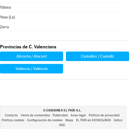
Yátova
Yesa (La)
Zarra
Provincias de C. Valenciana
Alicante / Alacant
Castellón / Castelló
Valencia / València
EDICIONES EL PAÍS S.L.
©
Contacto
Venta de contenidos
Publicidad
Aviso legal
Política de privacidad
Política cookies
Configuración de cookies
Mapa
EL PAÍS en KIOSKOyMÁS
Índice
RSS