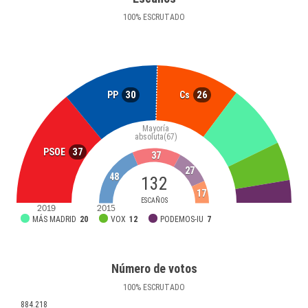
100
%
ESCRUTADO
30
26
PP
Cs
Mayoría
absoluta
(67)
37
PSOE
37
27
48
132
17
ESCAÑOS
2019
2015
MÁS MADRID
20
VOX
12
PODEMOS-IU
7
Número de votos
100
%
ESCRUTADO
884.218