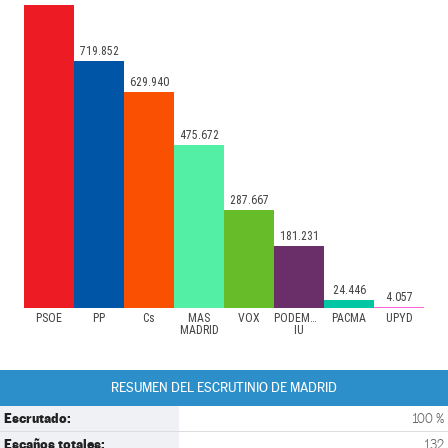
719.852
629.940
475.672
287.667
181.231
24.446
4.057
PSOE
PP
Cs
MÁS
VOX
PODEMOS-
PACMA
UPYD
MADRID
IU
RESUMEN DEL ESCRUTINIO DE MADRID
Escrutado:
100 %
Escaños totales:
132