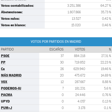
Votos contabilizados:
3.251.386
64,27 %
Abstenciones:
1.807.866
35,73 %
Votos nulos:
13.527
0,42 %
Votos en blanco:
15.020
0,46 %
VOTOS POR PARTIDOS EN MADRID
PARTIDO
ESCAÑOS
VOTOS
%
PSOE
37
884.218
27,31 %
PP
30
719.852
22,23 %
Cs
26
629.940
19,46 %
MÁS MADRID
20
475.672
14,69 %
VOX
12
287.667
8,88 %
PODEMOS-IU
7
181.231
5,6 %
PACMA
0
24.446
0,76 %
UPYD
0
4.057
0,13 %
PUM+J
0
3.178
0,1 %