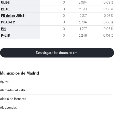
ULEG
0
2.984
0,09 %
PCTE
0
2.610
0,08 %
FE de las JONS
0
2.217
0,07 %
PCAS-TC
0
1.794
0,06 %
PH
0
1.727
0,05 %
P-LIB
0
1.246
0,04 %
Descárgate los datos en xml
Municipios de Madrid
Ajalvir
Alameda del Valle
Alcalá de Henares
Alcobendas