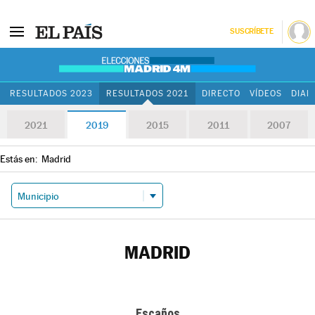
SUSCRÍBETE
RESULTADOS 2023
RESULTADOS 2021
DIRECTO
VÍDEOS
DIAR
2021
2019
2015
2011
2007
Estás en:
Madrid
MADRID
Escaños