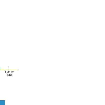
1
FE de las
JONS