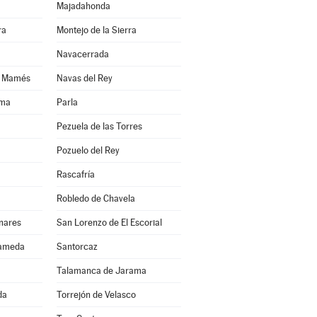
Majadahonda
ra
Montejo de la Sierra
Navacerrada
n Mamés
Navas del Rey
ama
Parla
Pezuela de las Torres
Pozuelo del Rey
Rascafría
Robledo de Chavela
nares
San Lorenzo de El Escorial
lameda
Santorcaz
Talamanca de Jarama
da
Torrejón de Velasco