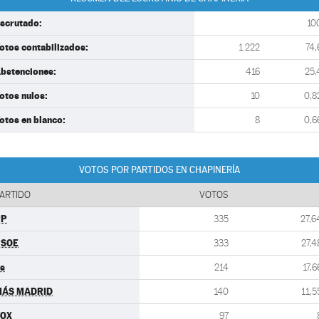
scrutado:
10
otos contabilizados:
1.222
74,
bstenciones:
416
25,
otos nulos:
10
0,8
otos en blanco:
8
0,6
VOTOS POR PARTIDOS EN CHAPINERÍA
ARTIDO
VOTOS
PP
335
27,6
PSOE
333
27,4
s
214
17,6
MÁS MADRID
140
11,5
VOX
97