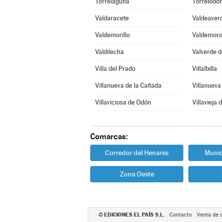
Torrelaguna
Torrelodo
Valdaracete
Valdeaver
Valdemorillo
Valdemor
Valdilecha
Valverde d
Villa del Prado
Villalbilla
Villanueva de la Cañada
Villanueva 
Villaviciosa de Odón
Villavieja 
Comarcas:
Corredor del Henares
Munic
Zona Oeste
EDICIONES EL PAÍS S.L.
©
Contacto
Venta de 