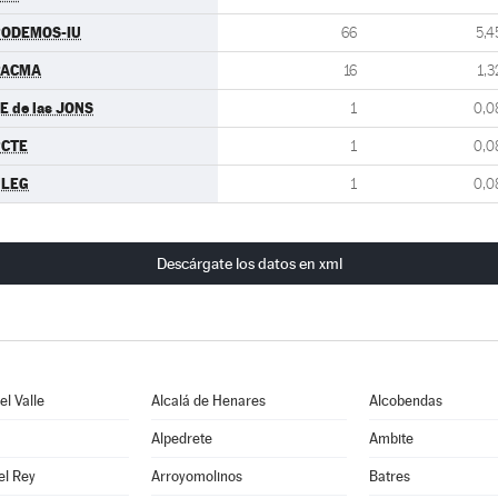
PODEMOS-IU
66
5,4
PACMA
16
1,3
E de las JONS
1
0,0
PCTE
1
0,0
ULEG
1
0,0
Descárgate los datos en xml
l Valle
Alcalá de Henares
Alcobendas
Alpedrete
Ambite
el Rey
Arroyomolinos
Batres