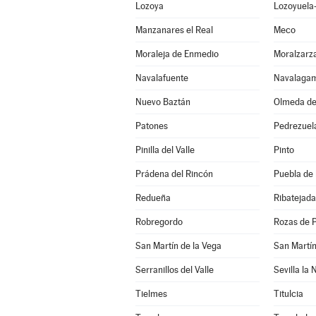
Lozoya
Lozoyuela-
Manzanares el Real
Meco
Moraleja de Enmedio
Moralzarza
Navalafuente
Navalagam
Nuevo Baztán
Olmeda de
Patones
Pedrezuel
Pinilla del Valle
Pinto
Prádena del Rincón
Puebla de 
Redueña
Ribatejada
Robregordo
Rozas de P
San Martín de la Vega
San Martín
Serranillos del Valle
Sevilla la
Tielmes
Titulcia