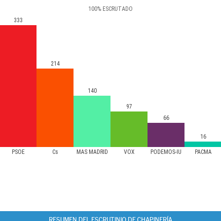
100
%
ESCRUTADO
333
214
140
97
66
16
PSOE
Cs
MÁS MADRID
VOX
PODEMOS-IU
PACMA
RESUMEN DEL ESCRUTINIO DE CHAPINERÍA