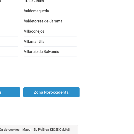
a
Tres Cantos
Valdemaqueda
Valdetorres de Jarama
Villaconejos
Villamantilla
Villarejo de Salvanés
e
Zona Noroccidental
ón de cookies
Mapa
EL PAÍS en KIOSKOyMÁS