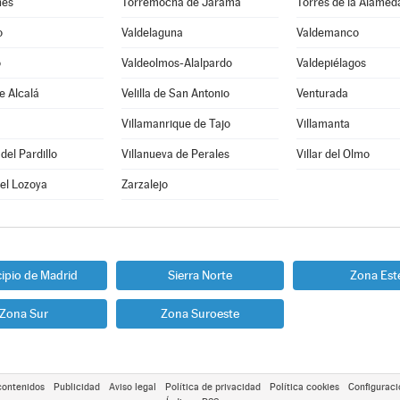
nes
Torremocha de Jarama
Torres de la Alamed
o
Valdelaguna
Valdemanco
o
Valdeolmos-Alalpardo
Valdepiélagos
e Alcalá
Velilla de San Antonio
Venturada
Villamanrique de Tajo
Villamanta
del Pardillo
Villanueva de Perales
Villar del Olmo
del Lozoya
Zarzalejo
ipio de Madrid
Sierra Norte
Zona Est
Zona Sur
Zona Suroeste
contenidos
Publicidad
Aviso legal
Política de privacidad
Política cookies
Configuraci