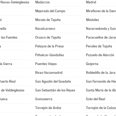
Navas-Sieteiglesias
Madarcos
Madrid
Mejorada del Campo
Miraflores de la Sier
l
Morata de Tajuña
Móstoles
ella
Navalcarnero
Navarredonda y Sa
 las Fuentes
Orusco de Tajuña
Paracuellos de Jar
a
Pelayos de la Presa
Perales de Tajuña
Piñuécar-Gandullas
Pozuelo de Alarcón
la Sierra
Puentes Viejas
Quijorna
Rivas-Vaciamadrid
Robledillo de la Jara
uerto Real
San Agustín del Guadalix
San Fernando de He
 de Valdeiglesias
San Sebastián de los Reyes
Santa María de la A
 Nueva
Somosierra
Soto del Real
Torrejón de Ardoz
Torrejón de la Calza