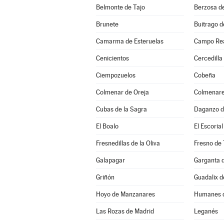
Belmonte de Tajo
Berzosa d
Brunete
Buitrago d
Camarma de Esteruelas
Campo Re
Cenicientos
Cercedilla
Ciempozuelos
Cobeña
Colmenar de Oreja
Colmenare
Cubas de la Sagra
Daganzo d
El Boalo
El Escorial
Fresnedillas de la Oliva
Fresno de 
Galapagar
Garganta d
Griñón
Guadalix d
Hoyo de Manzanares
Humanes d
Las Rozas de Madrid
Leganés