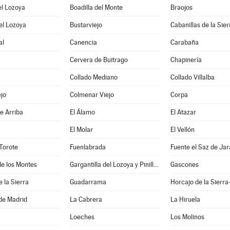
el Lozoya
Boadilla del Monte
Braojos
el Lozoya
Bustarviejo
Cabanillas de la Sier
al
Canencia
Carabaña
Cervera de Buitrago
Chapinería
Collado Mediano
Collado Villalba
jo
Colmenar Viejo
Corpa
e Arriba
El Álamo
El Atazar
El Molar
El Vellón
Torote
Fuenlabrada
Fuente el Saz de Ja
e los Montes
Gargantilla del Lozoya y Pinilla de Buitrago
Gascones
e la Sierra
Guadarrama
Horcajo de la Sierra
e Madrid
La Cabrera
La Hiruela
Loeches
Los Molinos