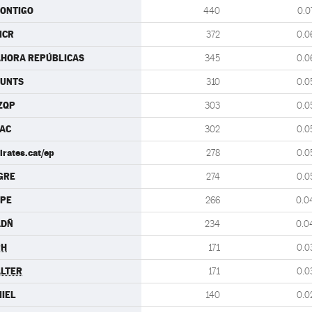
ONTIGO
440
0.0
MCR
372
0.0
AHORA REPÚBLICAS
345
0.0
JUNTS
310
0.0
ZQP
303
0.0
AC
302
0.0
irates.cat/ep
278
0.0
GRE
274
0.0
CPE
266
0.0
ADÑ
234
0.0
PH
171
0.0
LTER
171
0.0
IEL
140
0.0