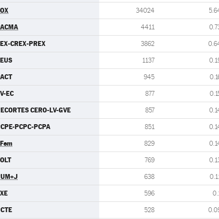
VOX
34024
5.6
PACMA
4411
0.7
EX-CREX-PREX
3862
0.6
CEUS
1137
0.1
PACT
945
0.1
V-EC
877
0.1
ECORTES CERO-LV-GVE
857
0.1
CPE-PCPC-PCPA
851
0.1
.Fem
829
0.1
OLT
769
0.1
PUM+J
638
0.1
XE
596
0.
PCTE
528
0.0