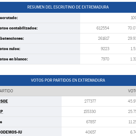
RESUMEN DEL ESCRUTINIO DE EXTREMADURA
scrutado:
10
otos contabilizados:
612554
70.0
bstenciones:
261617
29.9
otos nulos:
9223
1.5
otos en blanco:
7970
1.3
VOTOS POR PARTIDOS EN EXTREMADURA
ARTIDO
VOT
PSOE
277377
45.9
PP
155330
25.7
s
67857
11.2
PODEMOS-IU
40657
6.7