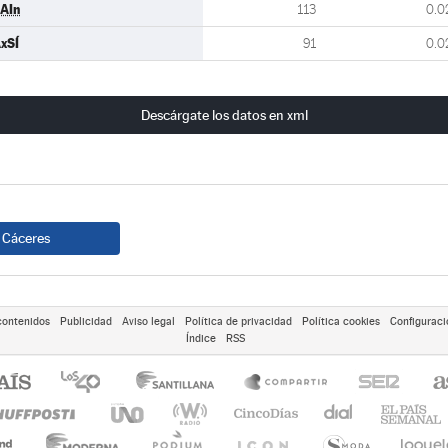
AIn
113
0.0
xSÍ
91
0.0
Descárgate los datos en xml
Cáceres
contenidos
Publicidad
Aviso legal
Política de privacidad
Política cookies
Configuraci
Índice
RSS