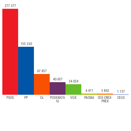
277.377
155.330
67.857
40.657
34.024
4.411
3.862
1.137
PSOE
PP
Cs
PODEMOS-
VOX
PACMA
CEX-CREX-
CEUS
IU
PREX