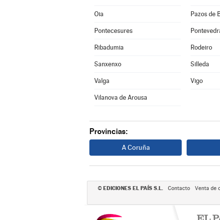
Oia
Pazos de 
Pontecesures
Pontevedr
Ribadumia
Rodeiro
Sanxenxo
Silleda
Valga
Vigo
Vilanova de Arousa
Provincias:
A Coruña
EDICIONES EL PAÍS S.L.
©
Contacto
Venta de 