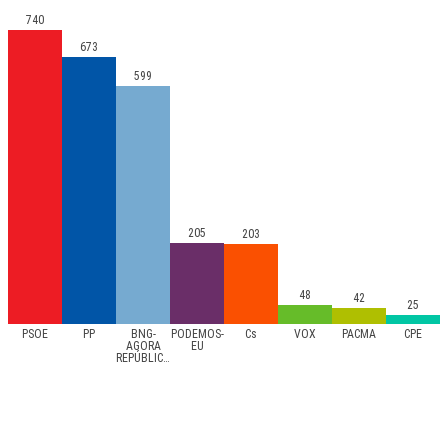
740
673
599
205
203
48
42
25
PSOE
PP
BNG-
PODEMOS-
Cs
VOX
PACMA
CPE
AGORA
EU
REPÚBLICAS