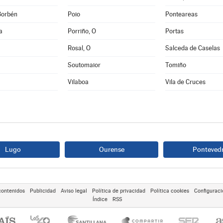
Borbén
Poio
Ponteareas
a
Porriño, O
Portas
Rosal, O
Salceda de Caselas
Soutomaior
Tomiño
Vilaboa
Vila de Cruces
Lugo
Ourense
Ponteved
contenidos
Publicidad
Aviso legal
Política de privacidad
Política cookies
Configuraci
Índice
RSS