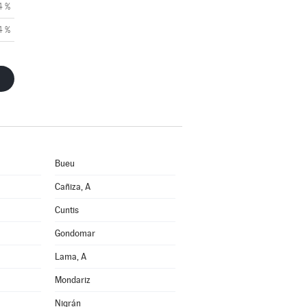
4 %
4 %
Bueu
Cañiza, A
Cuntis
Gondomar
Lama, A
Mondariz
Nigrán