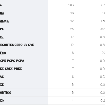
s
203
7.6
VOX
48
1.
PACMA
42
1.5
CPE
25
0.9
xG
10
0.3
ECORTES CERO-LV-GVE
10
0.3
.Fem
8
0.
CPE-PCPC-PCPA
7
0.2
EX-CREX-PREX
7
0.2
AC
6
0.2
XE
5
0.1
ONTIGO
5
0.1
ADÑ
4
0.1