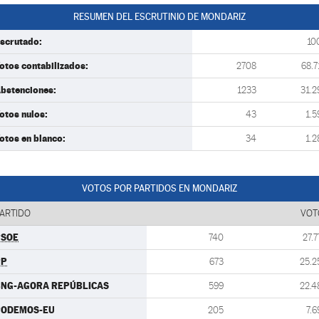
RESUMEN DEL ESCRUTINIO DE MONDARIZ
scrutado:
10
otos contabilizados:
2708
68.7
bstenciones:
1233
31.2
otos nulos:
43
1.5
otos en blanco:
34
1.2
VOTOS POR PARTIDOS EN MONDARIZ
ARTIDO
VOT
PSOE
740
27.7
PP
673
25.2
BNG-AGORA REPÚBLICAS
599
22.4
PODEMOS-EU
205
7.6