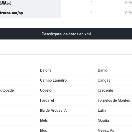
PUM+J
1
0.0
irates.cat/ep
1
0.0
Descárgate los datos en xml
Baiona
Barro
Campo Lameiro
Cangas
otobade
Covelo
Crecente
Forcarei
Fornelos de Montes
Illa de Arousa, A
Lalín
Meis
Moaña
Mos
Neves, As