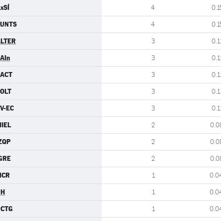
xSÍ
4
0.1
JUNTS
4
0.1
LTER
3
0.1
AIn
3
0.1
PACT
3
0.1
OLT
3
0.1
V-EC
3
0.1
IEL
2
0.0
ZQP
2
0.0
GRE
2
0.0
MCR
1
0.0
PH
1
0.0
PCTG
1
0.0