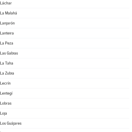
Láchar
La Malahá
Lanjarón
Lanteira
La Peza
Las Gabias
La Taha
La Zubia
Lecrín
Lentegí
Lobras
Loja
Los Guájares