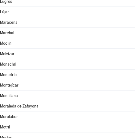
Lugros
Lújar
Maracena
Marchal
Moclín
Molvízar
Monachil
Montefrío
Montejícar
Montillana
Moraleda de Zafayona
Morelábor
Motril
Murtas