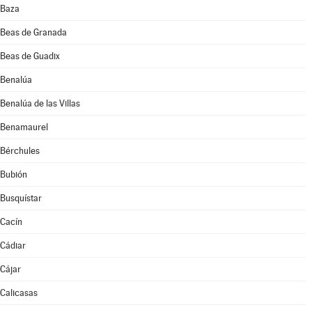
Baza
Beas de Granada
Beas de Guadix
Benalúa
Benalúa de las Villas
Benamaurel
Bérchules
Bubión
Busquístar
Cacín
Cádiar
Cájar
Calicasas