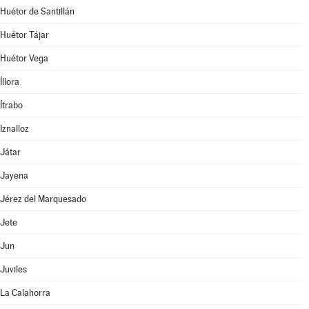
Huétor de Santillán
Huétor Tájar
Huétor Vega
Íllora
Ítrabo
Iznalloz
Játar
Jayena
Jérez del Marquesado
Jete
Jun
Juviles
La Calahorra