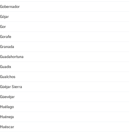
Gobernador
Gójar
Gor
Gorafe
Granada
Guadahortuna
Guadix
Gualchos
Güéjar Sierra
Güevéjar
Huélago
Huéneja
Huéscar