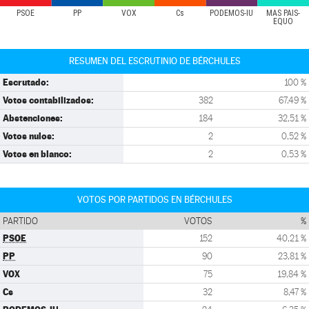
PSOE
PP
VOX
Cs
PODEMOS-IU
MÁS PAÍS-
EQUO
RESUMEN DEL ESCRUTINIO DE BÉRCHULES
Escrutado:
100 %
Votos contabilizados:
382
67,49 %
Abstenciones:
184
32,51 %
Votos nulos:
2
0,52 %
Votos en blanco:
2
0,53 %
VOTOS POR PARTIDOS EN BÉRCHULES
PARTIDO
VOTOS
%
PSOE
152
40,21 %
PP
90
23,81 %
VOX
75
19,84 %
Cs
32
8,47 %