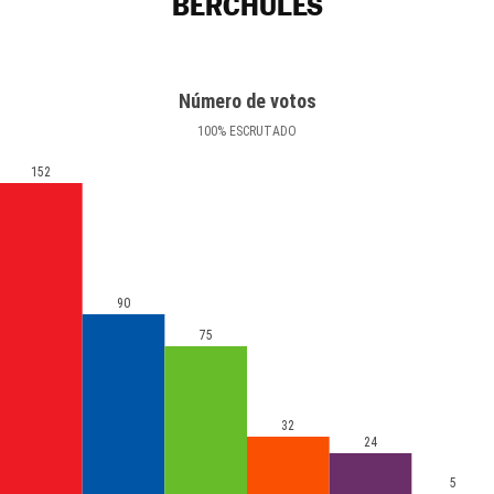
BÉRCHULES
Número de votos
100
%
ESCRUTADO
152
90
75
32
24
5