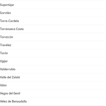
Soportújar
Sorvilán
Torre-Cardela
Torrenueva Costa
Torvizcón
Trevélez
Turón
Ugíjar
Valderrubio
Valle del Zalabí
Válor
Vegas del Genil
Vélez de Benaudalla