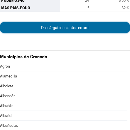
PODEMOS-IU
24
6,35 %
MÁS PAÍS-EQUO
5
1,32 %
Descárgate los datos en xml
Municipios de Granada
Agrón
Alamedilla
Albolote
Albondón
Albuñán
Albuñol
Albuñuelas