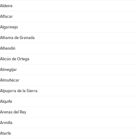
Aldeire
Alfacar
Algarinejo
Alhama de Granada
Alhendín
Alicún de Ortega
Almegíjar
Almuñécar
Alpujarra de la Sierra
Alquife
Arenas del Rey
Armilla
Atarfe