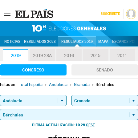
SUSCRÍBETE
10N | Eleccion
NOTICIAS
RESULTADOS 2023
RESULTADOS 2019
MAPA
ESCAÑOS POR 
2019
2019-28A
2016
2015
2011
CONGRESO
SENADO
Estás en:
Total España
»
Andalucía
»
Granada
»
Bérchules
10.28
ÚLTIMA ACTUALIZACIÓN:
CEST