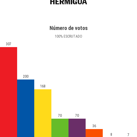
HERMIGUA
Número de votos
100
%
ESCRUTADO
307
200
168
70
70
36
8
7