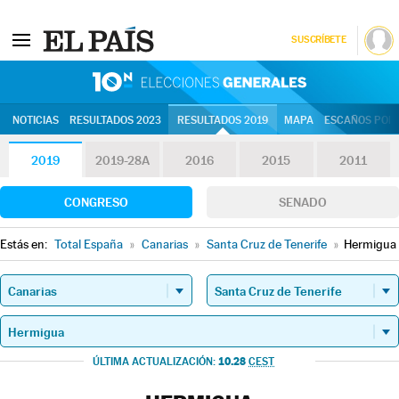
SUSCRÍBETE
10N | Eleccion
NOTICIAS
RESULTADOS 2023
RESULTADOS 2019
MAPA
ESCAÑOS POR 
2019
2019-28A
2016
2015
2011
CONGRESO
SENADO
Estás en:
Total España
»
Canarias
»
Santa Cruz de Tenerife
»
Hermigua
10.28
ÚLTIMA ACTUALIZACIÓN:
CEST