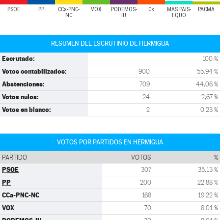
PSOE
PP
CCa-PNC-
VOX
PODEMOS-
Cs
MÁS PAÍS-
PACMA
NC
IU
EQUO
RESUMEN DEL ESCRUTINIO DE HERMIGUA
Escrutado:
100 %
Votos contabilizados:
900
55,94 %
Abstenciones:
709
44,06 %
Votos nulos:
24
2,67 %
Votos en blanco:
2
0,23 %
VOTOS POR PARTIDOS EN HERMIGUA
PARTIDO
VOTOS
%
PSOE
307
35,13 %
PP
200
22,88 %
CCa-PNC-NC
168
19,22 %
VOX
70
8,01 %