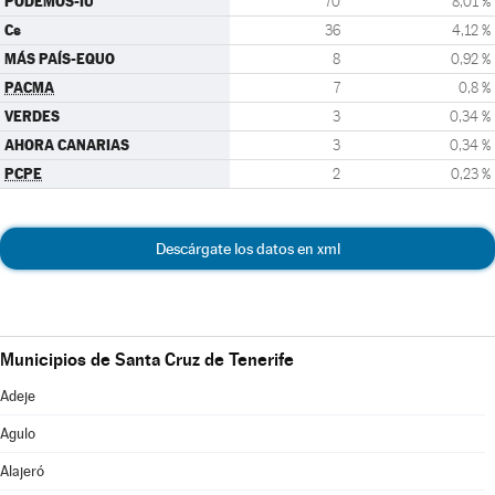
PODEMOS-IU
70
8,01 %
Cs
36
4,12 %
MÁS PAÍS-EQUO
8
0,92 %
PACMA
7
0,8 %
VERDES
3
0,34 %
AHORA CANARIAS
3
0,34 %
PCPE
2
0,23 %
Descárgate los datos en xml
Municipios de Santa Cruz de Tenerife
Adeje
Agulo
Alajeró