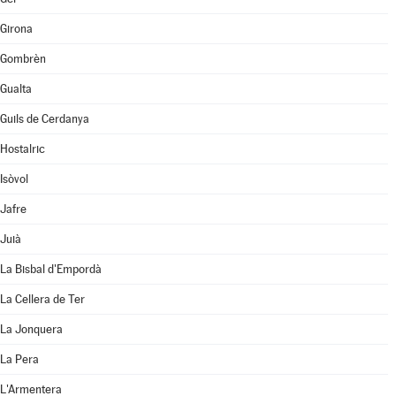
Girona
Gombrèn
Gualta
Guils de Cerdanya
Hostalric
Isòvol
Jafre
Juià
La Bisbal d'Empordà
La Cellera de Ter
La Jonquera
La Pera
L'Armentera