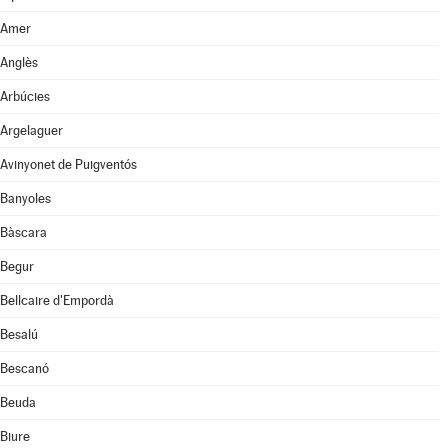
Amer
Anglès
Arbúcies
Argelaguer
Avinyonet de Puigventós
Banyoles
Bàscara
Begur
Bellcaire d'Empordà
Besalú
Bescanó
Beuda
Biure