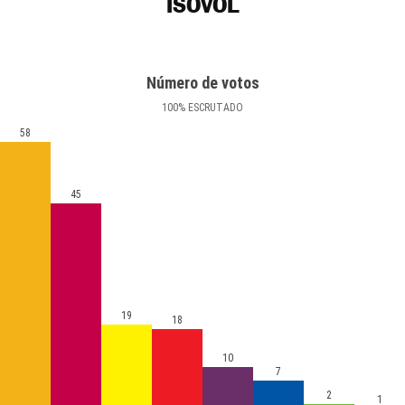
ISÒVOL
Número de votos
100
%
ESCRUTADO
58
45
19
18
10
7
2
1