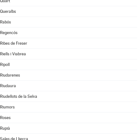
Quart
Queralbs
Rabós
Regencós
Ribes de Freser
Riells i Viabrea
Ripoll
Riudarenes
Riudaura
Riudellots de la Selva
Riumors
Roses
Rupià
Sales de Llierca