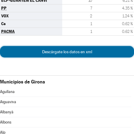
ECP-GUANYEM EL CANVI
10
6,21 %
PP
7
4,35 %
VOX
2
1,24 %
Cs
1
0,62 %
PACMA
1
0,62 %
Descárgate los datos en xml
Municipios de Girona
Agullana
Aiguaviva
Albanyà
Albons
Alp