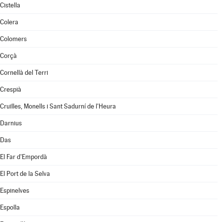
Cistella
Colera
Colomers
Corçà
Cornellà del Terri
Crespià
Cruïlles, Monells i Sant Sadurní de l'Heura
Darnius
Das
El Far d'Empordà
El Port de la Selva
Espinelves
Espolla