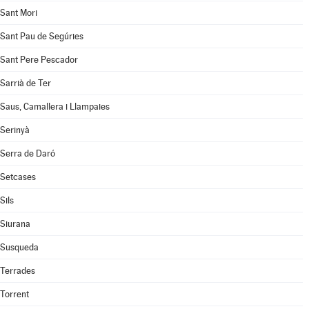
Sant Mori
Sant Pau de Segúries
Sant Pere Pescador
Sarrià de Ter
Saus, Camallera i Llampaies
Serinyà
Serra de Daró
Setcases
Sils
Siurana
Susqueda
Terrades
Torrent