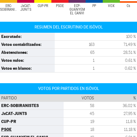
ERC-
JxCAT-
CUP-PR
PSOE
ECP-
PP
VOX
Cs
SOBIRANISTES
JUNTS
GUANYEM
EL CANVI
RESUMEN DEL ESCRUTINIO DE ISÒVOL
Escrutado:
100 %
Votos contabilizados:
163
71,49 %
Abstenciones:
65
28,51 %
Votos nulos:
1
0,61 %
Votos en blanco:
1
0,62 %
VOTOS POR PARTIDOS EN ISÒVOL
PARTIDO
VOTOS
%
ERC-SOBIRANISTES
58
36,02 %
JxCAT-JUNTS
45
27,95 %
CUP-PR
19
11,8 %
PSOE
18
11,18 %