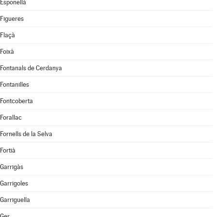
Esponellà
Figueres
Flaçà
Foixà
Fontanals de Cerdanya
Fontanilles
Fontcoberta
Forallac
Fornells de la Selva
Fortià
Garrigàs
Garrigoles
Garriguella
Ger