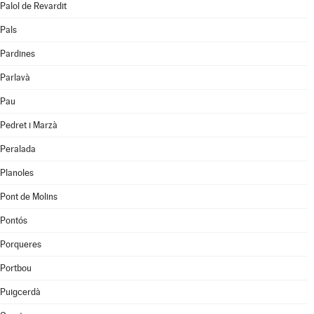
Palol de Revardit
Pals
Pardines
Parlavà
Pau
Pedret i Marzà
Peralada
Planoles
Pont de Molins
Pontós
Porqueres
Portbou
Puigcerdà