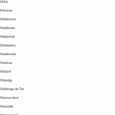
Vidrà
Vidreres
Vilabertran
Vilablareix
Viladamat
Viladasens
Vilademuls
Viladrau
Vilafant
Vilajuïga
Vilallonga de Ter
Vilamacolum
Vilamalla