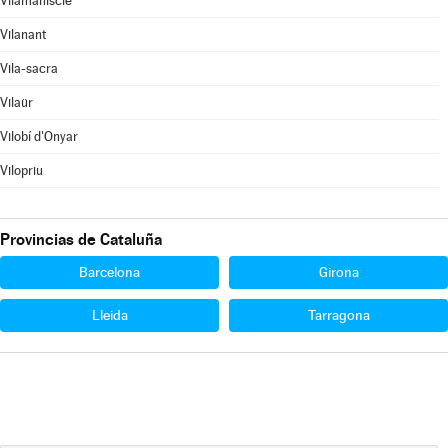
Vilamaniscle
Vilanant
Vila-sacra
Vilaür
Vilobí d'Onyar
Vilopriu
Provincias de Cataluña
Barcelona
Girona
Lleida
Tarragona