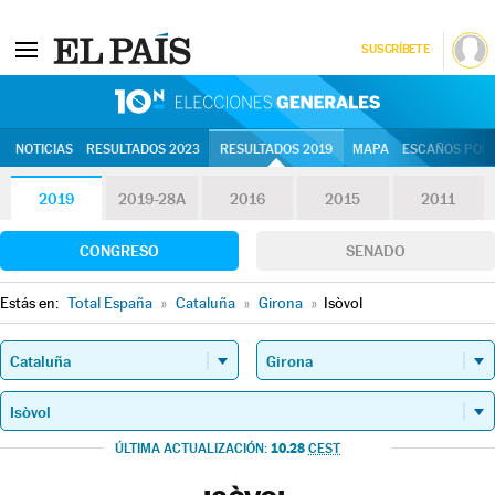
SUSCRÍBETE
10N | Eleccion
NOTICIAS
RESULTADOS 2023
RESULTADOS 2019
MAPA
ESCAÑOS POR 
2019
2019-28A
2016
2015
2011
CONGRESO
SENADO
Estás en:
Total España
»
Cataluña
»
Girona
»
Isòvol
10.28
ÚLTIMA ACTUALIZACIÓN:
CEST