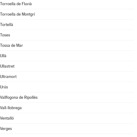
Torroella de Fluvià
Torroella de Montgrí
Tortellà
Toses
Tossa de Mar
Ullà
Ullastret
Ultramort
Urús
Vallfogona de Ripollès
Vall-llobrega
Ventalló
Verges