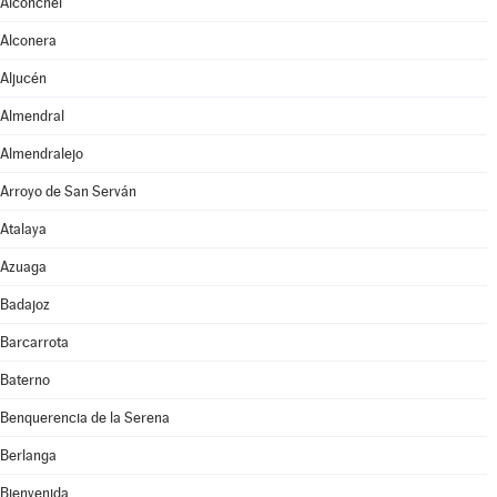
Alconchel
Alconera
Aljucén
Almendral
Almendralejo
Arroyo de San Serván
Atalaya
Azuaga
Badajoz
Barcarrota
Baterno
Benquerencia de la Serena
Berlanga
Bienvenida