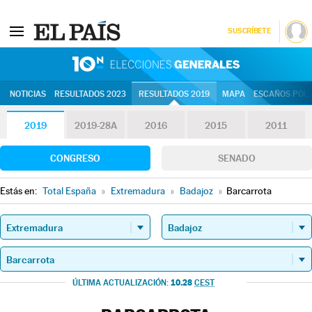
SUSCRÍBETE
10N | Eleccion
NOTICIAS
RESULTADOS 2023
RESULTADOS 2019
MAPA
ESCAÑOS POR 
2019
2019-28A
2016
2015
2011
CONGRESO
SENADO
Estás en:
Total España
»
Extremadura
»
Badajoz
»
Barcarrota
10.28
ÚLTIMA ACTUALIZACIÓN:
CEST