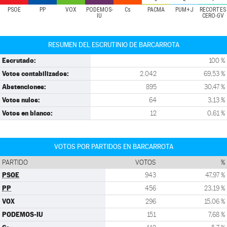
PSOE
PP
VOX
PODEMOS-
Cs
PACMA
PUM+J
RECORTES
IU
CERO-GV
RESUMEN DEL ESCRUTINIO DE BARCARROTA
Escrutado:
100 %
Votos contabilizados:
2.042
69,53 %
Abstenciones:
895
30,47 %
Votos nulos:
64
3,13 %
Votos en blanco:
12
0,61 %
VOTOS POR PARTIDOS EN BARCARROTA
PARTIDO
VOTOS
%
PSOE
943
47,97 %
PP
456
23,19 %
VOX
296
15,06 %
PODEMOS-IU
151
7,68 %