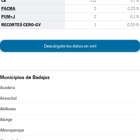
Cs
112
5,7 %
PACMA
5
0,25 %
PUM+J
2
0,1 %
RECORTES CERO-GV
1
0,05 %
Descárgate los datos en xml
Municipios de Badajoz
Acedera
Aceuchal
Ahillones
Alange
Alburquerque