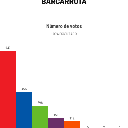
BARCARROTA
Número de votos
100
%
ESCRUTADO
943
456
296
151
112
5
2
1