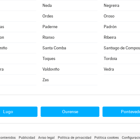
Neda
Negreira
Ordes
Oroso
as
Paderne
Padrón
Son
Rianxo
Ribeira
niño
Santa Comba
Santiago de Compos
Toques
Tordoia
ra
Valdoviño
Vedra
Zas
Lugo
Ourense
Ponteved
contenidos
Publicidad
Aviso legal
Política de privacidad
Política cookies
Configuraci