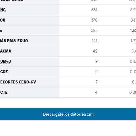
BNG
631
8,9
VOX
570
8,1
s
325
4,6
ÁS PAÍS-EQUO
121
1,7
PACMA
42
0,
PUM+J
9
0,1
PCOE
9
0,1
ECORTES CERO-GV
7
0,
PCTE
4
0,0
Descárgate los datos en xml