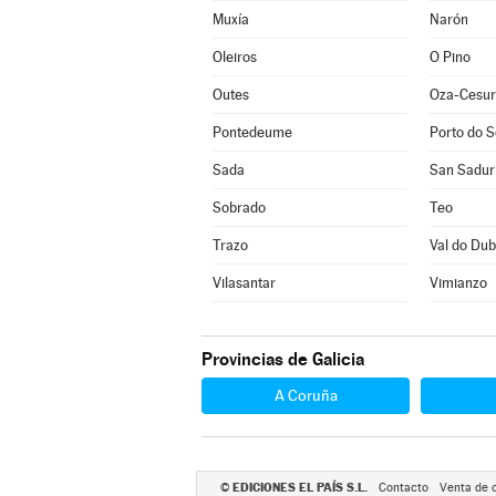
Muxía
Narón
Oleiros
O Pino
Outes
Oza-Cesur
Pontedeume
Porto do 
Sada
San Sadur
Sobrado
Teo
Trazo
Val do Dub
Vilasantar
Vimianzo
Provincias de Galicia
A Coruña
EDICIONES EL PAÍS S.L.
©
Contacto
Venta de 