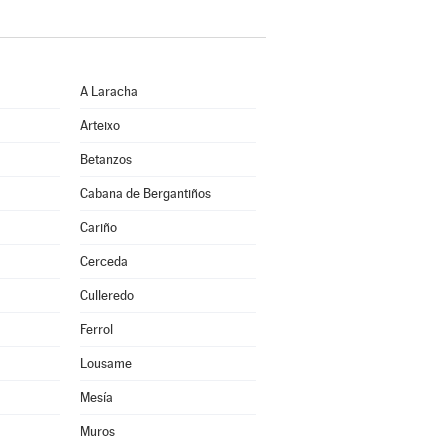
A Laracha
Arteixo
Betanzos
Cabana de Bergantiños
Cariño
Cerceda
Culleredo
Ferrol
Lousame
Mesía
Muros