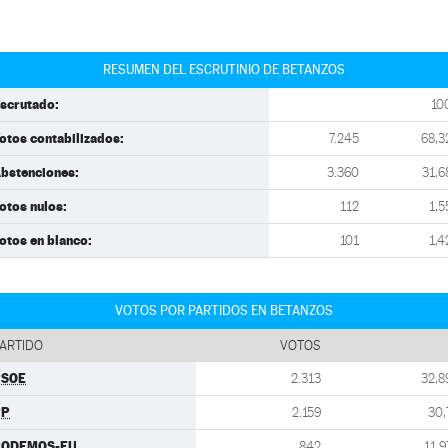
RESUMEN DEL ESCRUTINIO DE BETANZOS
scrutado:
10
otos contabilizados:
7.245
68,3
bstenciones:
3.360
31,6
otos nulos:
112
1,5
otos en blanco:
101
1,4
VOTOS POR PARTIDOS EN BETANZOS
ARTIDO
VOTOS
PSOE
2.313
32,8
PP
2.159
30,
PODEMOS-EU
842
11,9