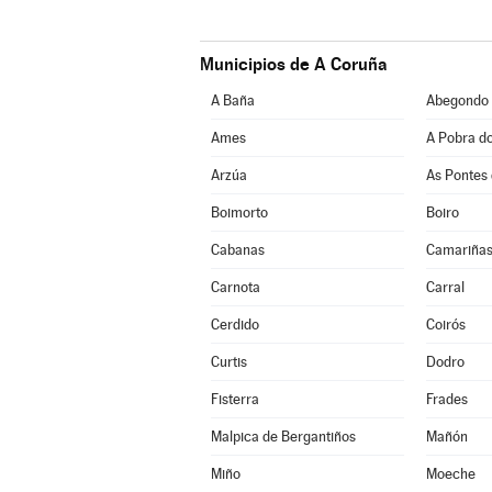
Municipios de A Coruña
A Baña
Abegondo
Ames
A Pobra d
Arzúa
As Pontes 
Boimorto
Boiro
Cabanas
Camariña
Carnota
Carral
Cerdido
Coirós
Curtis
Dodro
Fisterra
Frades
Malpica de Bergantiños
Mañón
Miño
Moeche