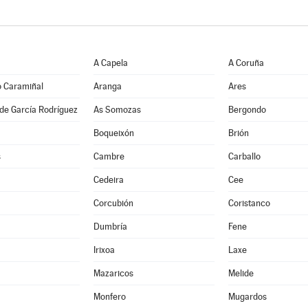
A Capela
A Coruña
o Caramiñal
Aranga
Ares
de García Rodríguez
As Somozas
Bergondo
Boqueixón
Brión
s
Cambre
Carballo
Cedeira
Cee
Corcubión
Coristanco
Dumbría
Fene
Irixoa
Laxe
Mazaricos
Melide
Monfero
Mugardos