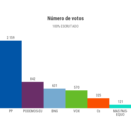
Número de votos
100
%
ESCRUTADO
2.159
842
631
570
325
121
PP
PODEMOS-EU
BNG
VOX
Cs
MÁS PAÍS-
EQUO