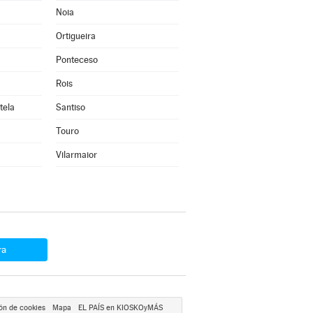
Noia
Ortigueira
Ponteceso
Rois
tela
Santiso
Touro
Vilarmaior
ra
ón de cookies
Mapa
EL PAÍS en KIOSKOyMÁS