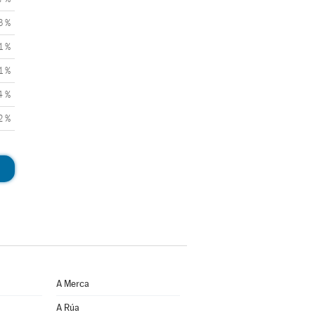
3 %
1 %
1 %
4 %
2 %
A Merca
A Rúa