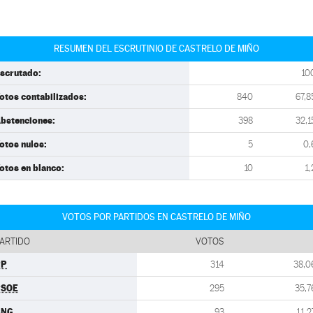
RESUMEN DEL ESCRUTINIO DE CASTRELO DE MIÑO
scrutado:
10
otos contabilizados:
840
67,8
bstenciones:
398
32,1
otos nulos:
5
0,
otos en blanco:
10
1,
VOTOS POR PARTIDOS EN CASTRELO DE MIÑO
ARTIDO
VOTOS
PP
314
38,0
PSOE
295
35,7
BNG
93
11,2