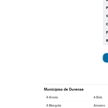
C
R
Municipios de Ourense
A Arnoia
A Bola
A Mezquita
Amoeiro