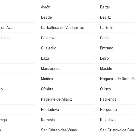
Avión
Baltar
Beade
Beariz
 de Avia
Carballeda de Valdeorras
Cartelle
delas
Celanova
Cenlle
Cualedro
Entrimo
Laza
Leiro
Manzaneda
Maside
Muíños
Nogueira de Ramuín
ño
Oímbra
O Irixo
Paderne de Allariz
Padrenda
Pontedeva
Porqueira
Veiga
Ramirás
Ribadavia
o
San Cibrao das Viñas
San Cristovo de Cea