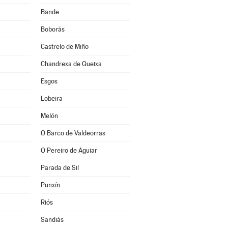
Bande
Boborás
Castrelo de Miño
Chandrexa de Queixa
Esgos
Lobeira
Melón
O Barco de Valdeorras
O Pereiro de Aguiar
Parada de Sil
Punxín
Riós
Sandiás