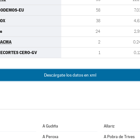
PODEMOS-EU
58
7,0
VOX
38
4,6
s
24
2,9
PACMA
2
0,2
ECORTES CERO-GV
1
0,1
Descárgate los datos en xml
A Gudiña
Allariz
A Peroxa
A Pobra de Trives