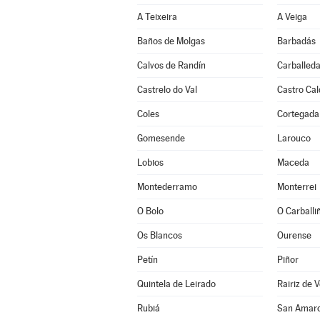
A Teixeira
A Veiga
Baños de Molgas
Barbadás
Calvos de Randín
Carballeda
Castrelo do Val
Castro Cal
Coles
Cortegada
Gomesende
Larouco
Lobios
Maceda
Montederramo
Monterrei
O Bolo
O Carballi
Os Blancos
Ourense
Petín
Piñor
Quintela de Leirado
Rairiz de 
Rubiá
San Amar