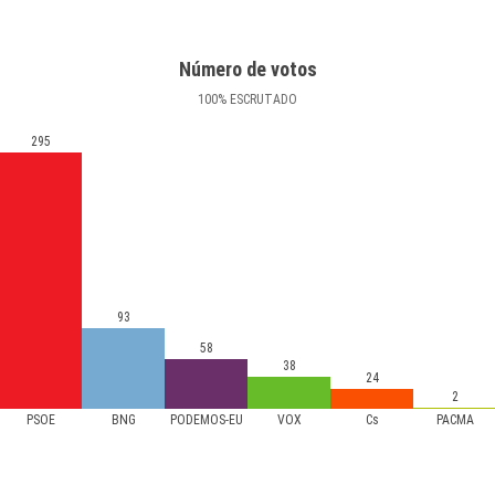
Número de votos
100
%
ESCRUTADO
295
93
58
38
24
2
PSOE
BNG
PODEMOS-EU
VOX
Cs
PACMA