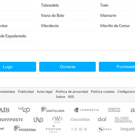
Taboadela
Toén
Viana do Bolo
Vilamarín
antos
Vilardevós
Vilariño de Conso
 de Espadanedo
Lugo
Ourense
Ponteved
contenidos
Publicidad
Aviso legal
Política de privacidad
Política cookies
Configuraci
Índice
RSS