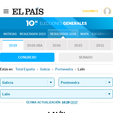
SUSCRÍBETE
10N | Eleccion
NOTICIAS
RESULTADOS 2023
RESULTADOS 2019
MAPA
ESCAÑOS POR 
2019
2019-28A
2016
2015
2011
CONGRESO
SENADO
Estás en:
Total España
»
Galicia
»
Pontevedra
»
Lalín
10.28
ÚLTIMA ACTUALIZACIÓN:
CEST