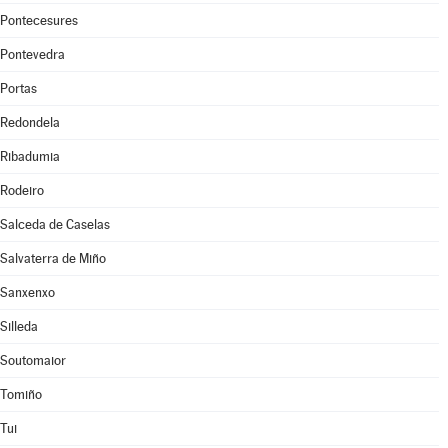
Pontecesures
Pontevedra
Portas
Redondela
Ribadumia
Rodeiro
Salceda de Caselas
Salvaterra de Miño
Sanxenxo
Silleda
Soutomaior
Tomiño
Tui