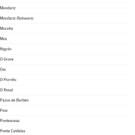
Mondariz
Mondariz-Balneario
Moraña
Mos
Nigrán
O Grove
Oia
O Porriño
O Rosal
Pazos de Borbén
Poio
Ponteareas
Ponte Caldelas