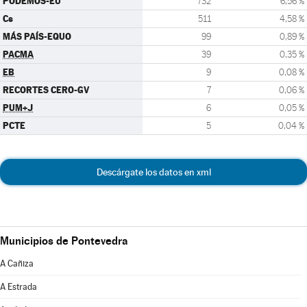
PODEMOS-EU
732
6,56 %
Cs
511
4,58 %
MÁS PAÍS-EQUO
99
0,89 %
PACMA
39
0,35 %
EB
9
0,08 %
RECORTES CERO-GV
7
0,06 %
PUM+J
6
0,05 %
PCTE
5
0,04 %
Descárgate los datos en xml
Municipios de Pontevedra
A Cañiza
A Estrada