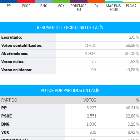
PP
PSOE
BNG
VOX
PODEMOS-
Cs
MÁS PAÍS-
PACMA
EU
EQUO
RESUMEN DEL ESCRUTINIO DE LALÍN
Escrutado:
100 %
Votos contabilizados:
11.431
69,98 %
Abstenciones:
4.904
30,02 %
Votos nulos:
175
1,53 %
Votos en blanco:
99
0,88 %
VOTOS POR PARTIDOS EN LALÍN
PARTIDO
VOTOS
%
PP
5.223
46,81 %
PSOE
2.551
22,86 %
BNG
1.036
9,29 %
VOX
939
8,42 %