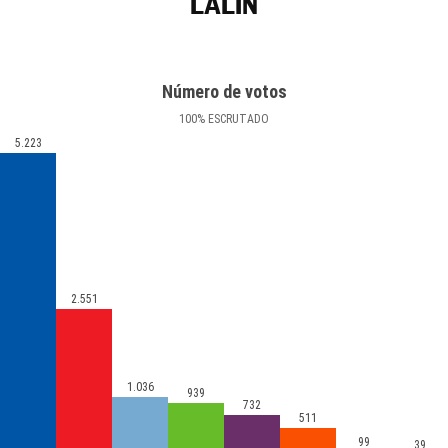
LALÍN
Número de votos
100
%
ESCRUTADO
5.223
2.551
1.036
939
732
511
99
39