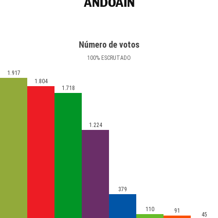
ANDOAIN
Número de votos
100
%
ESCRUTADO
1.917
1.804
1.718
1.224
379
110
91
45