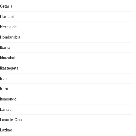
Getaria
Hernani
Hernialde
Hondarribia
Ibarra
Idiazabal
Ikaztegieta
Irun
Irura
Itsasondo
Larraul
Lasarte-Oria
Lazkao