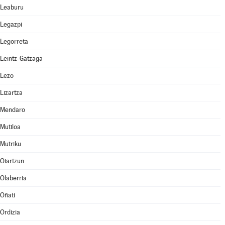
Leaburu
Legazpi
Legorreta
Leintz-Gatzaga
Lezo
Lizartza
Mendaro
Mutiloa
Mutriku
Oiartzun
Olaberria
Oñati
Ordizia