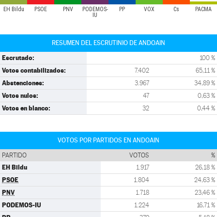
EH Bildu
PSOE
PNV
PODEMOS-
PP
VOX
Cs
PACMA
IU
RESUMEN DEL ESCRUTINIO DE ANDOAIN
Escrutado:
100 %
Votos contabilizados:
7.402
65,11 %
Abstenciones:
3.967
34,89 %
Votos nulos:
47
0,63 %
Votos en blanco:
32
0,44 %
VOTOS POR PARTIDOS EN ANDOAIN
PARTIDO
VOTOS
%
EH Bildu
1.917
26,18 %
PSOE
1.804
24,63 %
PNV
1.718
23,46 %
PODEMOS-IU
1.224
16,71 %