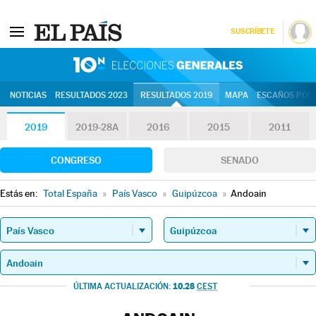
SUSCRÍBETE
10N | Eleccion
NOTICIAS
RESULTADOS 2023
RESULTADOS 2019
MAPA
ESCAÑOS POR 
2019
2019-28A
2016
2015
2011
CONGRESO
SENADO
Estás en:
Total España
»
País Vasco
»
Guipúzcoa
»
Andoain
10.28
ÚLTIMA ACTUALIZACIÓN:
CEST