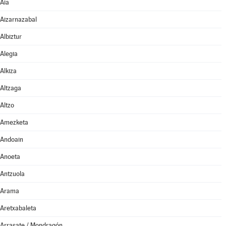
Aia
Aizarnazabal
Albiztur
Alegia
Alkiza
Altzaga
Altzo
Amezketa
Andoain
Anoeta
Antzuola
Arama
Aretxabaleta
Arrasate / Mondragón