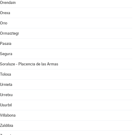
Orendain
Orexa
Orio
Ormaiztegi
Pasaia
Segura
Soraluze - Placencia de las Armas
Tolosa
Urnieta
Urretxu
Usurbil
Villabona
Zaldibia