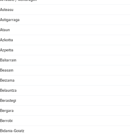
Asteasu
Astigarraga
Ataun
Azkoitia
Azpeitia
Baliarrain
Beasain
Beizama
Belauntza
Berastegi
Bergara
Berrobi
Bidania-Goiatz