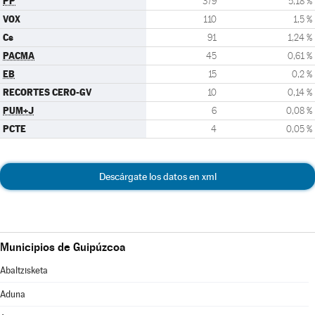
PP
379
5,18 %
VOX
110
1,5 %
Cs
91
1,24 %
PACMA
45
0,61 %
EB
15
0,2 %
RECORTES CERO-GV
10
0,14 %
PUM+J
6
0,08 %
PCTE
4
0,05 %
Descárgate los datos en xml
Municipios de Guipúzcoa
Abaltzisketa
Aduna