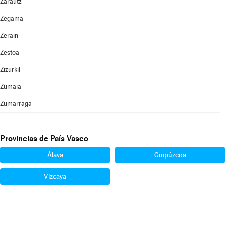
Zarautz
Zegama
Zerain
Zestoa
Zizurkil
Zumaia
Zumarraga
Provincias de País Vasco
Álava
Guipúzcoa
Vizcaya