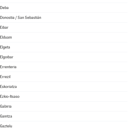
Deba
Donostia / San Sebastián
Eibar
Elduain
Elgeta
Elgoibar
Errenteria
Errezil
Eskoriatza
Ezkio-Itsaso
Gabiria
Gaintza
Gaztelu