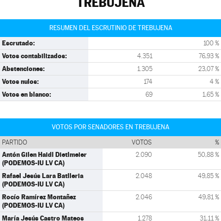
TREBUJENA
RESUMEN DEL ESCRUTINIO DE TREBUJENA
Escrutado:
100 %
Votos contabilizados:
4.351
76,93 %
Abstenciones:
1.305
23,07 %
Votos nulos:
174
4 %
Votos en blanco:
69
1,65 %
VOTOS POR SENADORES EN TREBUJENA
PARTIDO
VOTOS
%
Antón Gilen Haidl Dietlmeier
2.090
50,88 %
(PODEMOS-IU LV CA)
Rafael Jesús Lara Batlleria
2.048
49,85 %
(PODEMOS-IU LV CA)
Rocío Ramírez Montañez
2.046
49,81 %
(PODEMOS-IU LV CA)
María Jesús Castro Mateos
1.278
31,11 %