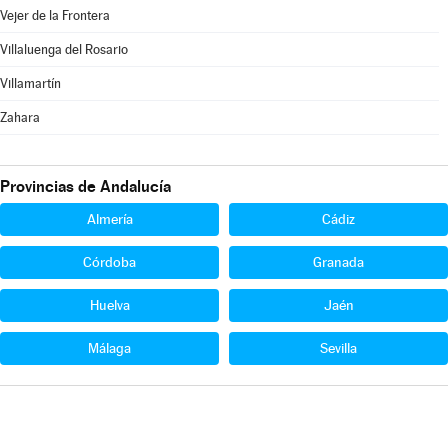
Vejer de la Frontera
Villaluenga del Rosario
Villamartín
Zahara
Provincias de Andalucía
Almería
Cádiz
Córdoba
Granada
Huelva
Jaén
Málaga
Sevilla