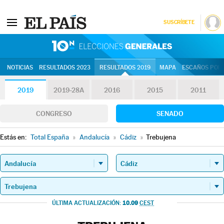
SUSCRÍBETE
10N | Eleccion
NOTICIAS
RESULTADOS 2023
RESULTADOS 2019
MAPA
ESCAÑOS POR 
2019
2019-28A
2016
2015
2011
CONGRESO
SENADO
Estás en:
Total España
»
Andalucía
»
Cádiz
»
Trebujena
10.09
ÚLTIMA ACTUALIZACIÓN:
CEST