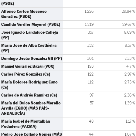
(PSOE)
Alfonso Carlos Moscoso
1.226
29,84 %
González (PSOE)
Cándida Verdier Mayoral (PSOE)
1.219
29,67 %
José Ignacio Landaluce Calleja
357
8,69 %
(PP)
María José de Alba Castiñeira
352
8,57 %
(PP)
Domingo Jesús González Gil (PP)
301
7,33 %
Manuel González Bazán (VOX)
193
4,7 %
Carlos Pérez González (Cs)
122
2,97 %
María Dolores Rodríguez Cano
112
2,73 %
(Cs)
Carlos de Andrés Ramírez (Cs)
97
2,36 %
María del Dulce Nombre Merello
57
1,39 %
Arvilla (EQUO) (MÁS PAÍS-
ANDALUCÍA)
María Isabel de Montalbán
48
1,17 %
Podadera (PACMA)
Pedro José Collado Gómez (MÁS
44
1,07 %