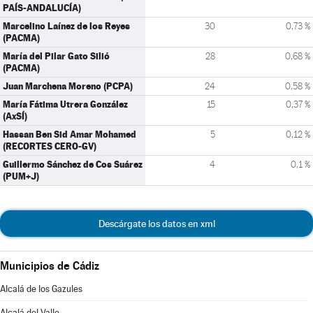
PAÍS-ANDALUCÍA)
Marcelino Laínez de los Reyes
30
0,73 %
(PACMA)
María del Pilar Gato Silió
28
0,68 %
(PACMA)
Juan Marchena Moreno (PCPA)
24
0,58 %
María Fátima Utrera González
15
0,37 %
(AxSÍ)
Hassan Ben Sid Amar Mohamed
5
0,12 %
(RECORTES CERO-GV)
Guillermo Sánchez de Cos Suárez
4
0,1 %
(PUM+J)
Descárgate los datos en xml
Municipios de Cádiz
Alcalá de los Gazules
Alcalá del Valle