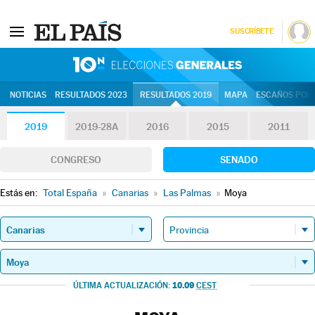
SUSCRÍBETE
10N | Eleccion
NOTICIAS
RESULTADOS 2023
RESULTADOS 2019
MAPA
ESCAÑOS POR 
2019
2019-28A
2016
2015
2011
CONGRESO
SENADO
Estás en:
Total España
»
Canarias
»
Las Palmas
»
Moya
10.09
ÚLTIMA ACTUALIZACIÓN:
CEST