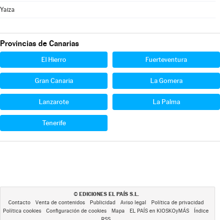
Yaiza
Provincias de Canarias
El Hierro
Fuerteventura
Gran Canaria
La Gomera
Lanzarote
La Palma
Tenerife
EDICIONES EL PAÍS S.L.
©
Contacto
Venta de contenidos
Publicidad
Aviso legal
Política de privacidad
Política cookies
Configuración de cookies
Mapa
EL PAÍS en KIOSKOyMÁS
Índice
RSS