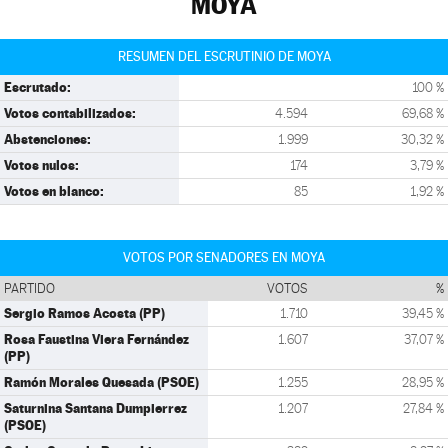
MOYA
RESUMEN DEL ESCRUTINIO DE MOYA
Escrutado:
100 %
Votos contabilizados:
4.594
69,68 %
Abstenciones:
1.999
30,32 %
Votos nulos:
174
3,79 %
Votos en blanco:
85
1,92 %
VOTOS POR SENADORES EN MOYA
PARTIDO
VOTOS
%
Sergio Ramos Acosta (PP)
1.710
39,45 %
Rosa Faustina Viera Fernández
1.607
37,07 %
(PP)
Ramón Morales Quesada (PSOE)
1.255
28,95 %
Saturnina Santana Dumpierrez
1.207
27,84 %
(PSOE)