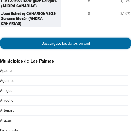
Luz Carmen Rodríguez Gangura
8
0,18 %
(AHORA CANARIAS)
José Echedey CANARIONASOS
8
0,18 %
Santana Morán (AHORA
CANARIAS)
Descárgate los datos en xml
Municipios de Las Palmas
Agaete
Agüimes
Antigua
Arrecife
Artenara
Arucas
Betancuria