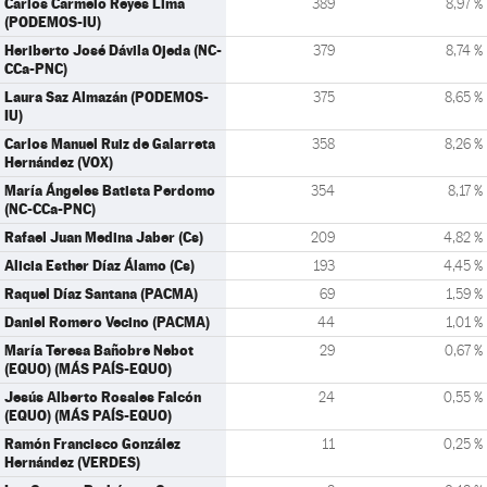
Carlos Carmelo Reyes Lima
389
8,97 %
(PODEMOS-IU)
Heriberto José Dávila Ojeda (NC-
379
8,74 %
CCa-PNC)
Laura Saz Almazán (PODEMOS-
375
8,65 %
IU)
Carlos Manuel Ruiz de Galarreta
358
8,26 %
Hernández (VOX)
María Ángeles Batista Perdomo
354
8,17 %
(NC-CCa-PNC)
Rafael Juan Medina Jaber (Cs)
209
4,82 %
Alicia Esther Díaz Álamo (Cs)
193
4,45 %
Raquel Díaz Santana (PACMA)
69
1,59 %
Daniel Romero Vecino (PACMA)
44
1,01 %
María Teresa Bañobre Nebot
29
0,67 %
(EQUO) (MÁS PAÍS-EQUO)
Jesús Alberto Rosales Falcón
24
0,55 %
(EQUO) (MÁS PAÍS-EQUO)
Ramón Francisco González
11
0,25 %
Hernández (VERDES)