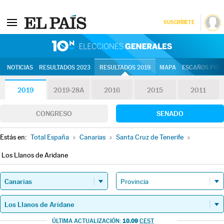
SUSCRÍBETE
10N | Eleccion
NOTICIAS
RESULTADOS 2023
RESULTADOS 2019
MAPA
ESCAÑOS POR 
2019
2019-28A
2016
2015
2011
CONGRESO
SENADO
Estás en:
Total España
»
Canarias
»
Santa Cruz de Tenerife
»
Los Llanos de Aridane
10.09
ÚLTIMA ACTUALIZACIÓN:
CEST