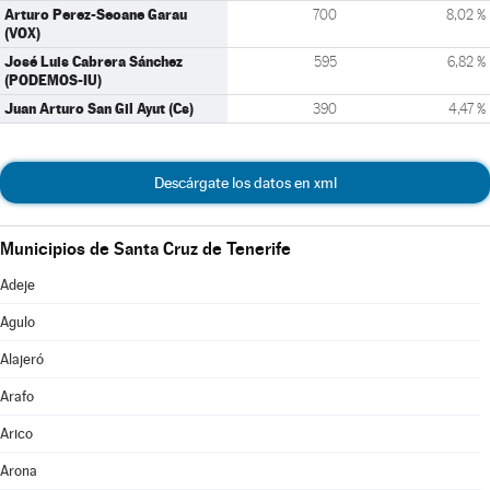
Arturo Perez-Seoane Garau
700
8,02 %
(VOX)
José Luis Cabrera Sánchez
595
6,82 %
(PODEMOS-IU)
Juan Arturo San Gil Ayut (Cs)
390
4,47 %
Descárgate los datos en xml
Municipios de Santa Cruz de Tenerife
Adeje
Agulo
Alajeró
Arafo
Arico
Arona