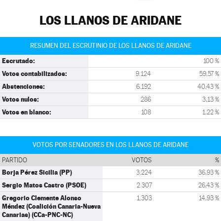
LOS LLANOS DE ARIDANE
RESUMEN DEL ESCRUTINIO DE LOS LLANOS DE ARIDANE
Escrutado:
100 %
Votos contabilizados:
9.124
59,57 %
Abstenciones:
6.192
40,43 %
Votos nulos:
286
3,13 %
Votos en blanco:
108
1,22 %
VOTOS POR SENADORES EN LOS LLANOS DE ARIDANE
PARTIDO
VOTOS
%
Borja Pérez Sicilia (PP)
3.224
36,93 %
Sergio Matos Castro (PSOE)
2.307
26,43 %
Gregorio Clemente Alonso
1.303
14,93 %
Méndez (Coalición Canaria-Nueva
Canarias) (CCa-PNC-NC)