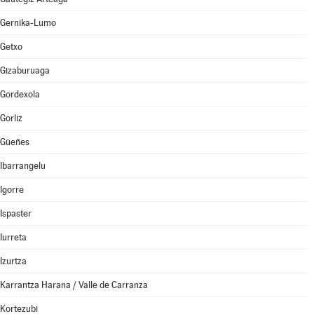
Gernika-Lumo
Getxo
Gizaburuaga
Gordexola
Gorliz
Güeñes
Ibarrangelu
Igorre
Ispaster
Iurreta
Izurtza
Karrantza Harana / Valle de Carranza
Kortezubi