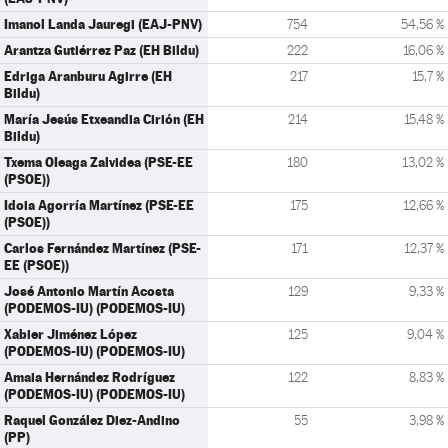
Imanol Landa Jauregi (EAJ-PNV)
754
54,56 %
Arantza Gutiérrez Paz (EH Bildu)
222
16,06 %
Edriga Aranburu Agirre (EH
217
15,7 %
Bildu)
María Jesús Etxeandia Cirión (EH
214
15,48 %
Bildu)
Txema OIeaga Zalvidea (PSE-EE
180
13,02 %
(PSOE))
Idoia Agorría Martínez (PSE-EE
175
12,66 %
(PSOE))
Carlos Fernández Martínez (PSE-
171
12,37 %
EE (PSOE))
José Antonio Martín Acosta
129
9,33 %
(PODEMOS-IU) (PODEMOS-IU)
Xabier Jiménez López
125
9,04 %
(PODEMOS-IU) (PODEMOS-IU)
Amaia Hernández Rodríguez
122
8,83 %
(PODEMOS-IU) (PODEMOS-IU)
Raquel González Diez-Andino
55
3,98 %
(PP)