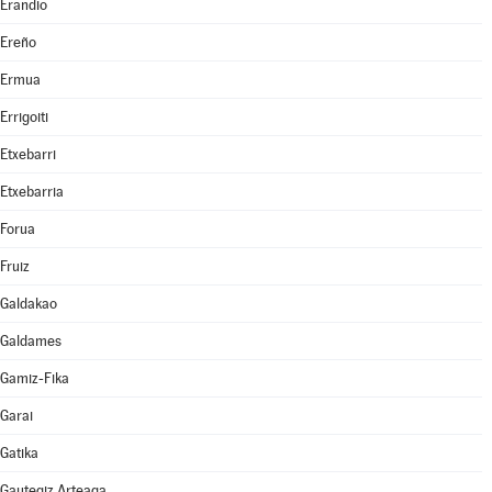
Erandio
Ereño
Ermua
Errigoiti
Etxebarri
Etxebarria
Forua
Fruiz
Galdakao
Galdames
Gamiz-Fika
Garai
Gatika
Gautegiz Arteaga