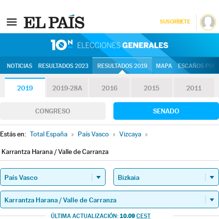
SUSCRÍBETE
10N | Eleccion
NOTICIAS
RESULTADOS 2023
RESULTADOS 2019
MAPA
ESCAÑOS POR 
2019
2019-28A
2016
2015
2011
CONGRESO
SENADO
Estás en:
Total España
»
País Vasco
»
Vizcaya
»
Karrantza Harana / Valle de Carranza
10.09
ÚLTIMA ACTUALIZACIÓN:
CEST