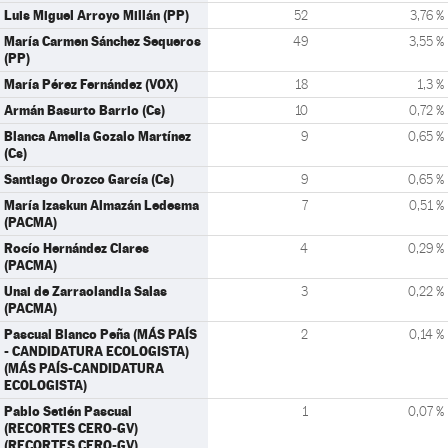
Luis Miguel Arroyo Millán (PP)
52
3,76 %
María Carmen Sánchez Sequeros
49
3,55 %
(PP)
María Pérez Fernández (VOX)
18
1,3 %
Armán Basurto Barrio (Cs)
10
0,72 %
Blanca Amelia Gozalo Martínez
9
0,65 %
(Cs)
Santiago Orozco García (Cs)
9
0,65 %
María Izaskun Almazán Ledesma
7
0,51 %
(PACMA)
Rocío Hernández Clares
4
0,29 %
(PACMA)
Unai de Zarraolandia Salas
3
0,22 %
(PACMA)
Pascual Blanco Peña (MÁS PAÍS
2
0,14 %
- CANDIDATURA ECOLOGISTA)
(MÁS PAÍS-CANDIDATURA
ECOLOGISTA)
Pablo Setién Pascual
1
0,07 %
(RECORTES CERO-GV)
(RECORTES CERO-GV)