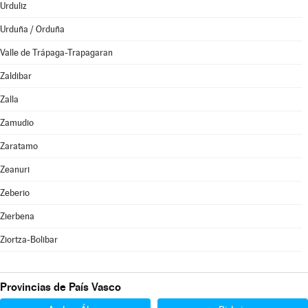
Urduliz
Urduña / Orduña
Valle de Trápaga-Trapagaran
Zaldibar
Zalla
Zamudio
Zaratamo
Zeanuri
Zeberio
Zierbena
Ziortza-Bolibar
Provincias de País Vasco