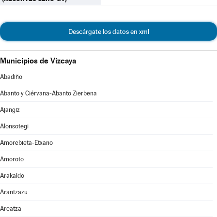
Descárgate los datos en xml
Municipios de Vizcaya
Abadiño
Abanto y Ciérvana-Abanto Zierbena
Ajangiz
Alonsotegi
Amorebieta-Etxano
Amoroto
Arakaldo
Arantzazu
Areatza