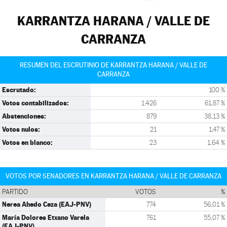
KARRANTZA HARANA / VALLE DE
CARRANZA
RESUMEN DEL ESCRUTINIO DE KARRANTZA HARANA / VALLE DE
CARRANZA
Escrutado:
100 %
Votos contabilizados:
1.426
61,87 %
Abstenciones:
879
38,13 %
Votos nulos:
21
1,47 %
Votos en blanco:
23
1,64 %
VOTOS POR SENADORES EN KARRANTZA HARANA / VALLE DE CARRANZA
PARTIDO
VOTOS
%
Nerea Ahedo Ceza (EAJ-PNV)
774
56,01 %
María Dolores Etxano Varela
761
55,07 %
(EAJ-PNV)