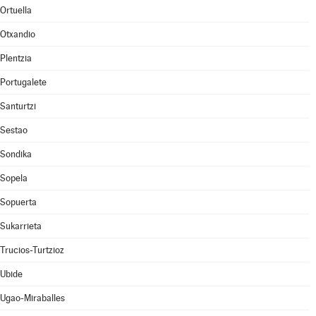
Ortuella
Otxandio
Plentzia
Portugalete
Santurtzi
Sestao
Sondika
Sopela
Sopuerta
Sukarrieta
Trucios-Turtzioz
Ubide
Ugao-Miraballes