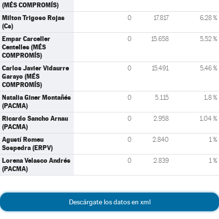
(MÉS COMPROMÍS)
Milton Trigoso Rojas
0
17.817
6,28 %
(Cs)
Empar Carceller
0
15.658
5,52 %
Centelles (MÉS
COMPROMÍS)
Carlos Javier Vidaurre
0
15.491
5,46 %
Garayo (MÉS
COMPROMÍS)
Natalia Giner Montañés
0
5.115
1,8 %
(PACMA)
Ricardo Sancho Arnau
0
2.958
1,04 %
(PACMA)
Agustí Romeu
0
2.840
1 %
Sospedra (ERPV)
Lorena Velasco Andrés
0
2.839
1 %
(PACMA)
Descárgate los datos en xml