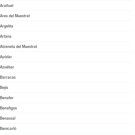
Arañuel
Ares del Maestrat
Argelita
Artana
Atzeneta del Maestrat
Ayódar
Azuébar
Barracas
Bejís
Benafer
Benafigos
Benassal
Benicarló