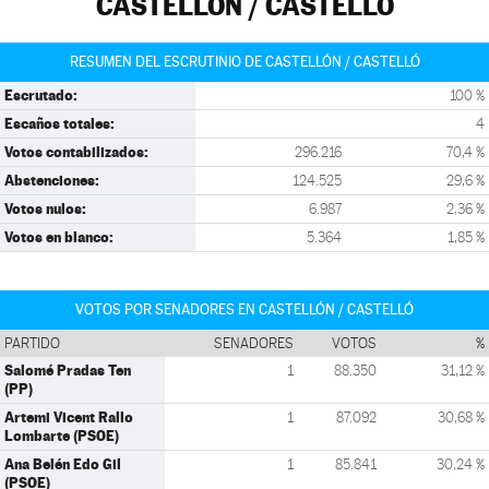
CASTELLÓN / CASTELLÓ
RESUMEN DEL ESCRUTINIO DE CASTELLÓN / CASTELLÓ
Escrutado:
100 %
Escaños totales:
4
Votos contabilizados:
296.216
70,4 %
Abstenciones:
124.525
29,6 %
Votos nulos:
6.987
2,36 %
Votos en blanco:
5.364
1,85 %
VOTOS POR SENADORES EN CASTELLÓN / CASTELLÓ
PARTIDO
SENADORES
VOTOS
%
Salomé Pradas Ten
1
88.350
31,12 %
(PP)
Artemi Vicent Rallo
1
87.092
30,68 %
Lombarte (PSOE)
Ana Belén Edo Gil
1
85.841
30,24 %
(PSOE)