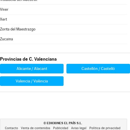
Viver
Xert
Zorita del Maestrazgo
Zucaina
Provincias de C. Valenciana
Alicante / Alacant
Castellón / Castelló
Valencia / València
EDICIONES EL PAÍS S.L.
©
Contacto
Venta de contenidos
Publicidad
Aviso legal
Política de privacidad