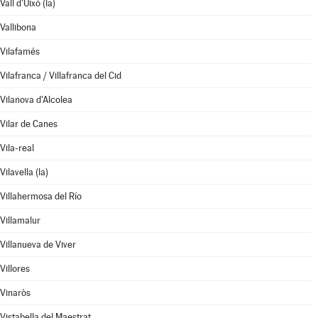
Vall d'Uixó (la)
Vallibona
Vilafamés
Vilafranca / Villafranca del Cid
Vilanova d'Alcolea
Vilar de Canes
Vila-real
Vilavella (la)
Villahermosa del Río
Villamalur
Villanueva de Viver
Villores
Vinaròs
Vistabella del Maestrat