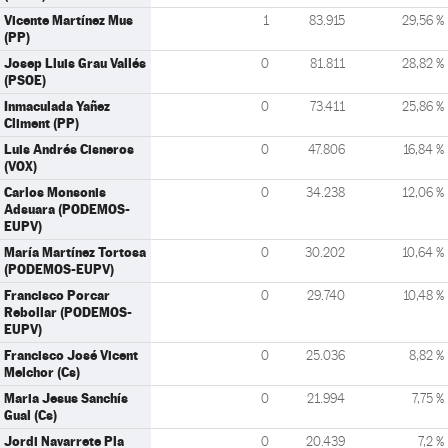
Vicente Martínez Mus
1
83.915
29,56 %
(PP)
Josep Lluis Grau Vallés
0
81.811
28,82 %
(PSOE)
Inmaculada Yañez
0
73.411
25,86 %
Climent (PP)
Luis Andrés Cisneros
0
47.806
16,84 %
(VOX)
Carlos Monsonis
0
34.238
12,06 %
Adsuara (PODEMOS-
EUPV)
María Martínez Tortosa
0
30.202
10,64 %
(PODEMOS-EUPV)
Francisco Porcar
0
29.740
10,48 %
Rebollar (PODEMOS-
EUPV)
Francisco José Vicent
0
25.036
8,82 %
Melchor (Cs)
Maria Jesus Sanchís
0
21.994
7,75 %
Gual (Cs)
Jordi Navarrete Pla
0
20.439
7,2 %