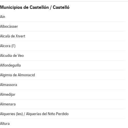
Municipios de Castellón / Castelló
Aín
Albocàsser
Alcalà de Xivert
Alcora (l')
Alcudia de Veo
Alfondeguilla
Algimia de Almonacid
Almassora
Almedíjar
Almenara
Alqueries (les) / Alquerías del Niño Perdido
Altura