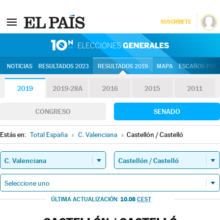
SUSCRÍBETE
10N | Eleccion
NOTICIAS
RESULTADOS 2023
RESULTADOS 2019
MAPA
ESCAÑOS POR 
2019
2019-28A
2016
2015
2011
CONGRESO
SENADO
Estás en:
Total España
»
C. Valenciana
»
Castellón / Castelló
10.08
ÚLTIMA ACTUALIZACIÓN:
CEST