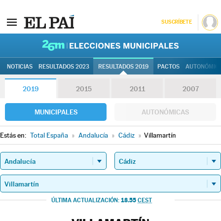
SUSCRÍBETE
26M | Elec
NOTICIAS
RESULTADOS 2023
RESULTADOS 2019
PACTOS
AUTONÓMIC
2019
2015
2011
2007
MUNICIPALES
AUTONÓMICAS
Estás en:
Total España
»
Andalucía
»
Cádiz
»
Villamartín
18.55
ÚLTIMA ACTUALIZACIÓN:
CEST