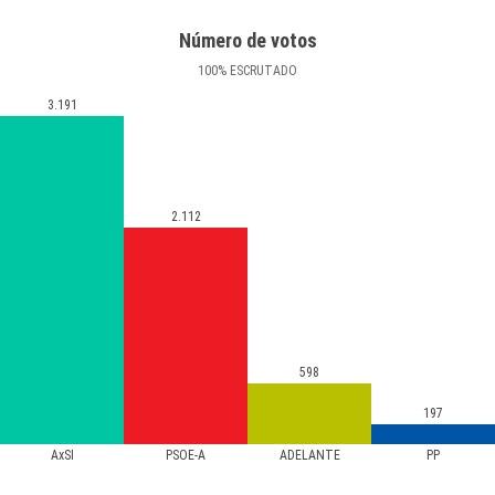
Número de votos
100
%
ESCRUTADO
3.191
2.112
598
197
AxSI
PSOE-A
ADELANTE
PP