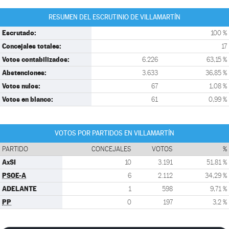
RESUMEN DEL ESCRUTINIO DE VILLAMARTÍN
Escrutado:
100 %
Concejales totales:
17
Votos contabilizados:
6.226
63,15 %
Abstenciones:
3.633
36,85 %
Votos nulos:
67
1,08 %
Votos en blanco:
61
0,99 %
VOTOS POR PARTIDOS EN VILLAMARTÍN
PARTIDO
CONCEJALES
VOTOS
%
AxSI
10
3.191
51,81 %
PSOE-A
6
2.112
34,29 %
ADELANTE
1
598
9,71 %
PP
0
197
3,2 %