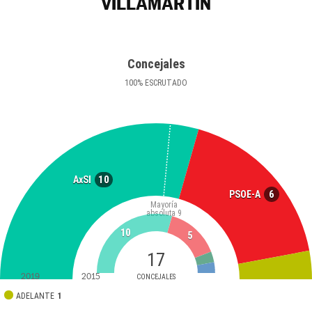
VILLAMARTÍN
Concejales
100
%
ESCRUTADO
10
AxSI
6
PSOE-A
Mayoría
absoluta
9
10
5
17
2019
2015
CONCEJALES
ADELANTE
1