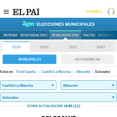
SUSCRÍBETE
26M | Elec
NOTICIAS
RESULTADOS 2023
RESULTADOS 2019
PACTOS
AUTONÓMIC
2019
2015
2011
2007
MUNICIPALES
AUTONÓMICAS
Estás en:
Total España
»
Castilla La Mancha
»
Albacete
»
Golosalvo
18.55
ÚLTIMA ACTUALIZACIÓN:
CEST