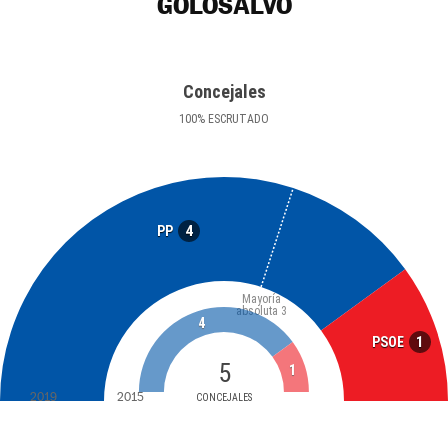
GOLOSALVO
Concejales
100
%
ESCRUTADO
4
PP
Mayoría
absoluta
3
4
1
PSOE
5
1
2019
2015
CONCEJALES