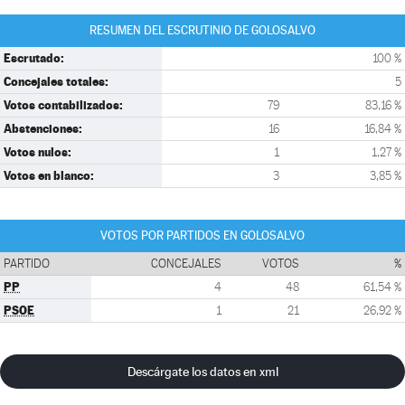
RESUMEN DEL ESCRUTINIO DE GOLOSALVO
Escrutado:
100 %
Concejales totales:
5
Votos contabilizados:
79
83,16 %
Abstenciones:
16
16,84 %
Votos nulos:
1
1,27 %
Votos en blanco:
3
3,85 %
VOTOS POR PARTIDOS EN GOLOSALVO
PARTIDO
CONCEJALES
VOTOS
%
PP
4
48
61,54 %
PSOE
1
21
26,92 %
Descárgate los datos en xml