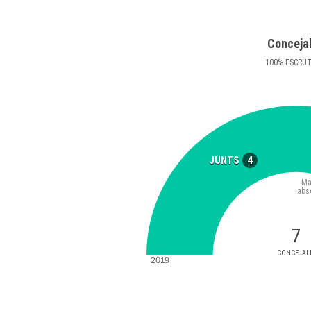
Conceja
100
%
ESCRU
4
JUNTS
Ma
abs
7
CONCEJAL
2019