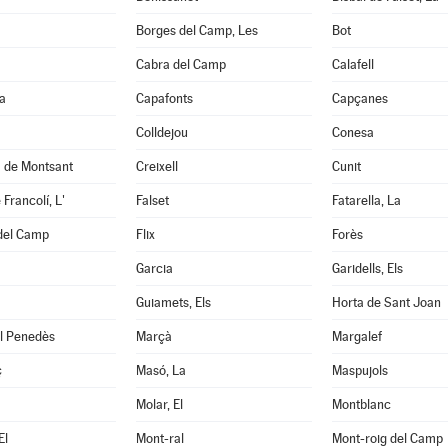
Borges del Camp, Les
Bot
Cabra del Camp
Calafell
a
Capafonts
Capçanes
Colldejou
Conesa
a de Montsant
Creixell
Cunit
Francolí, L'
Falset
Fatarella, La
 del Camp
Flix
Forès
Garcia
Garidells, Els
Guiamets, Els
Horta de Sant Joan
el Penedès
Marçà
Margalef
ç
Masó, La
Maspujols
Molar, El
Montblanc
El
Mont-ral
Mont-roig del Camp