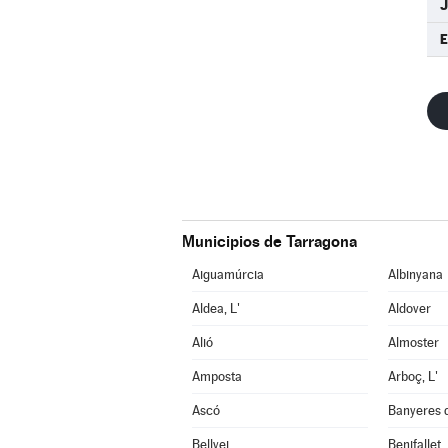
Municipios de Tarragona
Aiguamúrcia
Albinyana
Aldea, L'
Aldover
Alió
Almoster
Amposta
Arboç, L'
Ascó
Banyeres 
Bellvei
Benifallet