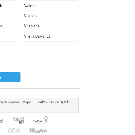
rb
Vallmoll
Vilabella
bou
Vilaplana
Vilella Baixa, La
a
ón de cookies
Mapa
EL PAÍS en KIOSKOyMÁS