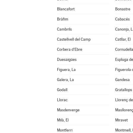
Blancafort
Bonastre
Bràfim
Cabacés
Cambrils
Canonja, L
Castellvell del Camp
Catllar, El
Corbera d'Ebre
Cornudell
Duesaigües
Espluga de 
Figuera, La
Figuerola
Galera, La
Gandesa
Godall
Gratallops
Llorac
Llorenç d
Masdenverge
Maslloren
Milà, El
Miravet
Montferri
Montmell, 