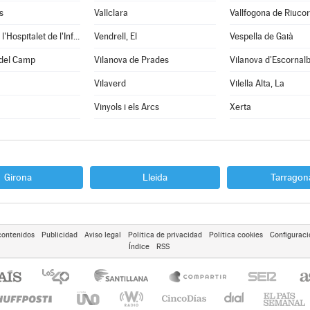
s
Vallclara
Vallfogona de Riuco
Vandellòs i l'Hospitalet de l'Infant
Vendrell, El
Vespella de Gaià
 del Camp
Vilanova de Prades
Vilanova d'Escornal
Vilaverd
Vilella Alta, La
Vinyols i els Arcs
Xerta
Girona
Lleida
Tarragon
contenidos
Publicidad
Aviso legal
Política de privacidad
Política cookies
Configuraci
Índice
RSS