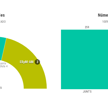
les
Núme
TADO
100
259
3
ERpM-AM
yoría
oluta
4
ES
JUNTS