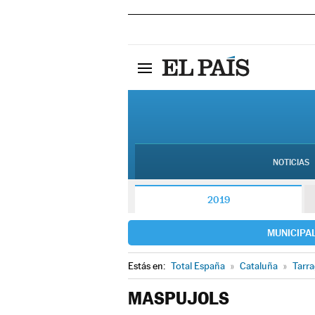
NOTICIAS
2019
MUNICIPA
Estás en:
Total España
»
Cataluña
»
Tarr
MASPUJOLS