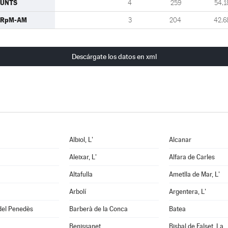
JUNTS
4
259
54,1
ERpM-AM
3
204
42,6
Descárgate los datos en xml
Albiol, L'
Alcanar
Aleixar, L'
Alfara de Carles
Altafulla
Ametlla de Mar, L'
Arbolí
Argentera, L'
del Penedès
Barberà de la Conca
Batea
Benissanet
Bisbal de Falset, La