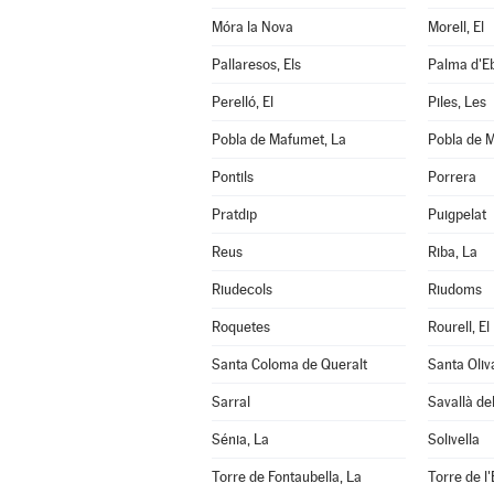
Móra la Nova
Morell, El
Pallaresos, Els
Palma d'Eb
Perelló, El
Piles, Les
Pobla de Mafumet, La
Pobla de M
Pontils
Porrera
Pratdip
Puigpelat
Reus
Riba, La
Riudecols
Riudoms
Roquetes
Rourell, El
Santa Coloma de Queralt
Santa Oliv
Sarral
Savallà de
Sénia, La
Solivella
Torre de Fontaubella, La
Torre de l