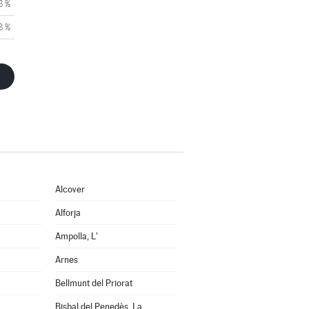
8 %
8 %
Alcover
Alforja
Ampolla, L'
Arnes
Bellmunt del Priorat
Bisbal del Penedès, La