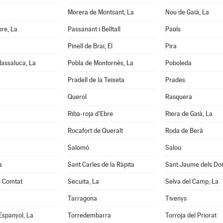
Morera de Montsant, La
Nou de Gaià, La
re, La
Passanant i Belltall
Paüls
Pinell de Brai, El
Pira
assaluca, La
Pobla de Montornès, La
Poboleda
Pradell de la Teixeta
Prades
Querol
Rasquera
Riba-roja d'Ebre
Riera de Gaià, La
Rocafort de Queralt
Roda de Berà
Salomó
Salou
a
Sant Carles de la Ràpita
Sant Jaume dels D
l Comtat
Secuita, La
Selva del Camp, La
Tarragona
Tivenys
'Espanyol, La
Torredembarra
Torroja del Priorat