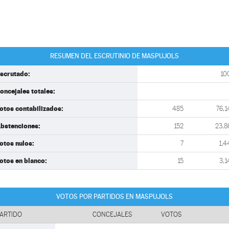
RESUMEN DEL ESCRUTINIO DE MASPUJOLS
scrutado:
10
oncejales totales:
otos contabilizados:
485
76,1
bstenciones:
152
23,8
otos nulos:
7
1,4
otos en blanco:
15
3,1
VOTOS POR PARTIDOS EN MASPUJOLS
ARTIDO
CONCEJALES
VOTOS