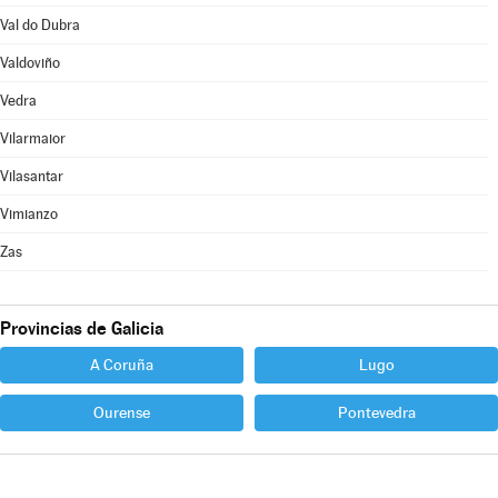
Val do Dubra
Valdoviño
Vedra
Vilarmaior
Vilasantar
Vimianzo
Zas
Provincias de Galicia
A Coruña
Lugo
Ourense
Pontevedra