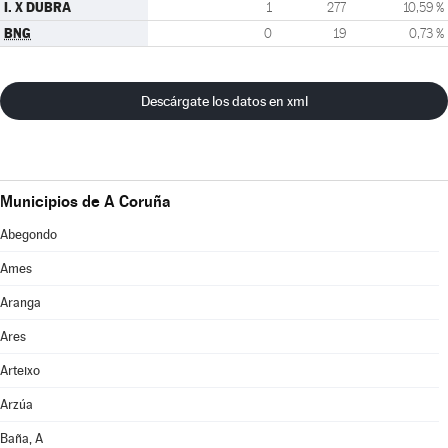
I. X DUBRA
1
277
10,59 %
BNG
0
19
0,73 %
Descárgate los datos en xml
Municipios de A Coruña
Abegondo
Ames
Aranga
Ares
Arteixo
Arzúa
Baña, A