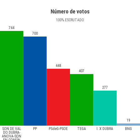
Número de votos
100
%
ESCRUTADO
744
700
448
407
277
19
SON DE VAL
PP
PSdeG-PSOE
TEGA
I. X DUBRA
BNG
DO DUBRA-
ANOVA-SON