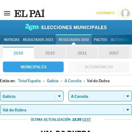
SUSCRÍBETE
26M | Elec
NOTICIAS
RESULTADOS 2023
RESULTADOS 2019
PACTOS
AUTONÓMIC
2019
2015
2011
2007
MUNICIPALES
AUTONÓMICAS
Estás en:
Total España
»
Galicia
»
A Coruña
»
Val do Dubra
18.55
ÚLTIMA ACTUALIZACIÓN:
CEST