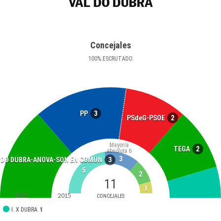
VAL DO DUBRA
Concejales
100
%
ESCRUTADO
3
PP
2
PSdeG-PSOE
Mayoría
2
TEGA
absoluta
6
3
3
L DO DUBRA-ANOVA-SON EN COMÚN
5
2
11
1
2019
2015
CONCEJALES
I. X DUBRA
1