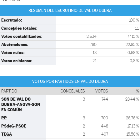
EN COMÚN
RESUMEN DEL ESCRUTINIO DE VAL DO DUBRA
Escrutado:
100 %
Concejales totales:
11
Votos contabilizados:
2.634
77,15 %
Abstenciones:
780
22,85 %
Votos nulos:
18
0,68 %
Votos en blanco:
21
0,8 %
VOTOS POR PARTIDOS EN VAL DO DUBRA
PARTIDO
CONCEJALES
VOTOS
%
SON DE VAL DO
3
744
28,44 %
DUBRA-ANOVA-SON
EN COMÚN
PP
3
700
26,76 %
PSdeG-PSOE
2
448
17,13 %
TEGA
2
407
15,56 %