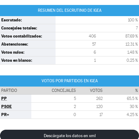
RESUMEN DEL ESCRUTINIO DE IGEA
Escrutado:
100 %
Concejales totales:
7
Votos contabilizados:
406
87,69 %
Abstenciones:
57
12,31 %
Votos nulos:
6
1,48 %
Votos en blanco:
1
0,25 %
VOTOS POR PARTIDOS EN IGEA
PARTIDO
CONCEJALES
VOTOS
%
PP
5
262
65,5 %
PSOE
2
120
30 %
PR+
0
17
4,25 %
Descárgate los datos en xml