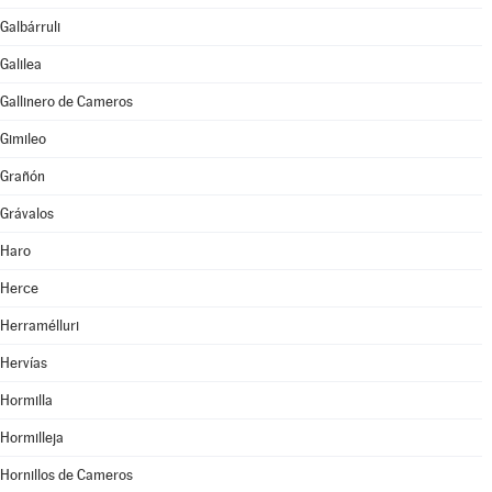
Galbárruli
Galilea
Gallinero de Cameros
Gimileo
Grañón
Grávalos
Haro
Herce
Herramélluri
Hervías
Hormilla
Hormilleja
Hornillos de Cameros