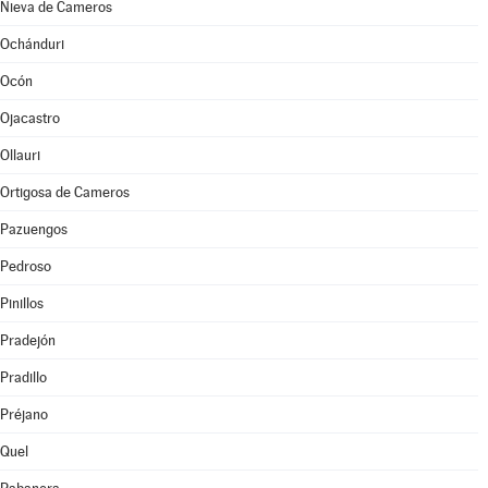
Nieva de Cameros
Ochánduri
Ocón
Ojacastro
Ollauri
Ortigosa de Cameros
Pazuengos
Pedroso
Pinillos
Pradejón
Pradillo
Préjano
Quel