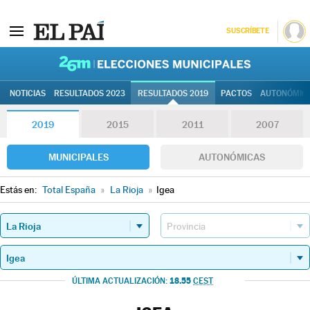
SUSCRÍBETE
26M | Elec
NOTICIAS
RESULTADOS 2023
RESULTADOS 2019
PACTOS
AUTONÓMIC
2019
2015
2011
2007
MUNICIPALES
AUTONÓMICAS
Estás en:
Total España
»
La Rioja
»
Igea
18.55
ÚLTIMA ACTUALIZACIÓN:
CEST