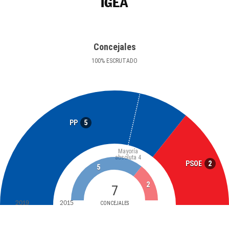
IGEA
Concejales
100
%
ESCRUTADO
5
PP
Mayoría
absoluta
4
2
PSOE
5
2
7
2019
2015
CONCEJALES