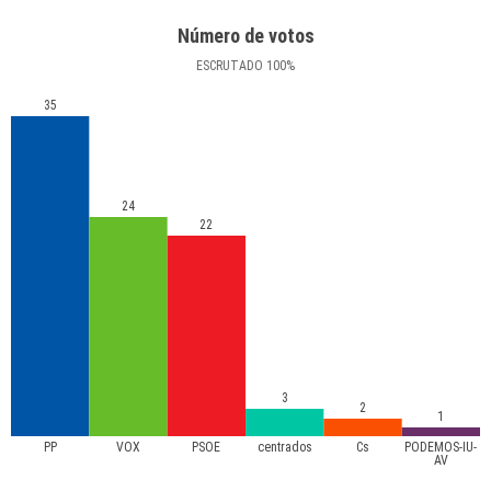
Número de votos
ESCRUTADO
100
%
35
24
22
3
2
1
PP
VOX
PSOE
centrados
Cs
PODEMOS-IU-
AV