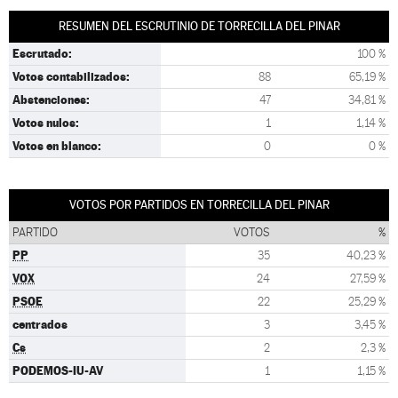
RESUMEN DEL ESCRUTINIO DE TORRECILLA DEL PINAR
Escrutado:
100 %
Votos contabilizados:
88
65,19 %
Abstenciones:
47
34,81 %
Votos nulos:
1
1,14 %
Votos en blanco:
0
0 %
VOTOS POR PARTIDOS EN TORRECILLA DEL PINAR
PARTIDO
VOTOS
%
PP
35
40,23 %
VOX
24
27,59 %
PSOE
22
25,29 %
centrados
3
3,45 %
Cs
2
2,3 %
PODEMOS-IU-AV
1
1,15 %