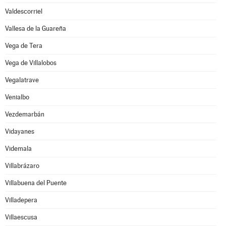
Valdescorriel
Vallesa de la Guareña
Vega de Tera
Vega de Villalobos
Vegalatrave
Venialbo
Vezdemarbán
Vidayanes
Videmala
Villabrázaro
Villabuena del Puente
Villadepera
Villaescusa