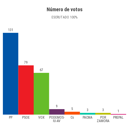
Número de votos
ESCRUTADO
100
%
131
79
67
9
5
3
3
1
PP
PSOE
VOX
PODEMOS-
Cs
PACMA
POR
PREPAL
IU-AV
ZAMORA