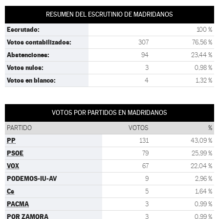
RESUMEN DEL ESCRUTINIO DE MADRIDANOS
Escrutado:
100 %
Votos contabilizados:
307
76,56 %
Abstenciones:
94
23,44 %
Votos nulos:
3
0,98 %
Votos en blanco:
4
1,32 %
VOTOS POR PARTIDOS EN MADRIDANOS
PARTIDO
VOTOS
%
PP
131
43,09 %
PSOE
79
25,99 %
VOX
67
22,04 %
PODEMOS-IU-AV
9
2,96 %
Cs
5
1,64 %
PACMA
3
0,99 %
POR ZAMORA
3
0,99 %