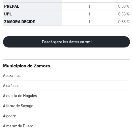
PREPAL
1
0,33 %
UPL
1
0,33 %
ZAMORA DECIDE
1
0,33 %
Descárgate los datos en xml
Municipios de Zamora
Abezames
Alcañices
Alcubilla de Nogales
Alfaraz de Sayago
Algodre
Almaraz de Duero