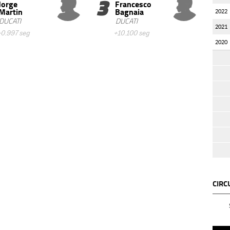
3
Jorge
Francesco
Martin
Bagnaia
2022
DUCATI
DUCATI
2021
+0.997 seg
+10.100 seg
2020
CIRC