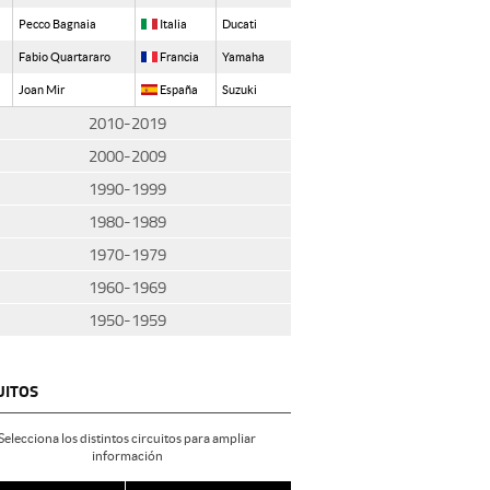
Pecco Bagnaia
Italia
Ducati
Fabio Quartararo
Francia
Yamaha
Joan Mir
España
Suzuki
2010-2019
2000-2009
1990-1999
1980-1989
1970-1979
1960-1969
1950-1959
UITOS
Selecciona los distintos circuitos para ampliar
información