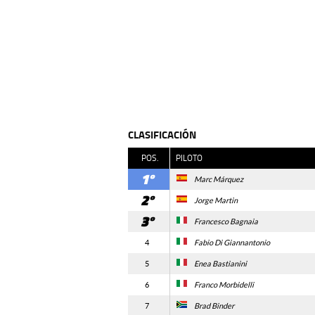
CLASIFICACIÓN
POS.
PILOTO
1
Marc Márquez
2
Jorge Martin
3
Francesco Bagnaia
4
Fabio Di Giannantonio
5
Enea Bastianini
6
Franco Morbidelli
7
Brad Binder