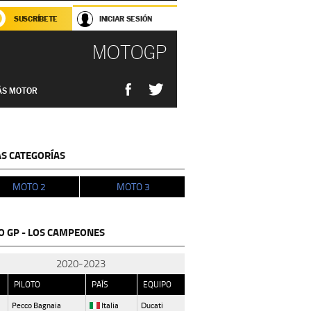
SUSCRÍBETE
INICIAR SESIÓN
MOTOGP
ÁS MOTOR
S CATEGORÍAS
MOTO 2
MOTO 3
 GP - LOS CAMPEONES
2020-2023
PILOTO
PAÍS
EQUIPO
Pecco Bagnaia
Italia
Ducati