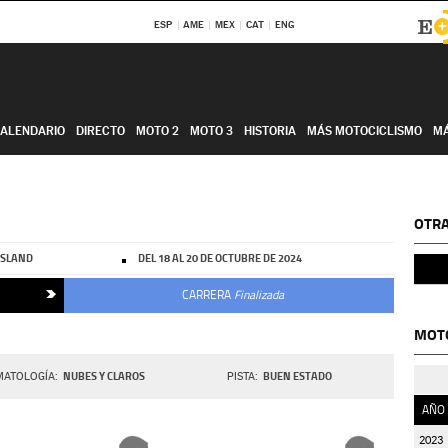
ESP
AME
MEX
CAT
ENG
ALENDARIO
DIRECTO
MOTO 2
MOTO 3
HISTORIA
MÁS MOTOCICLISMO
M
OTRA
 ISLAND
DEL 18 AL 20 DE OCTUBRE DE 2024
CARRERA
Finalizada
MOTO
NUBES Y CLAROS
BUEN ESTADO
MATOLOGÍA
PISTA
AÑO
2023