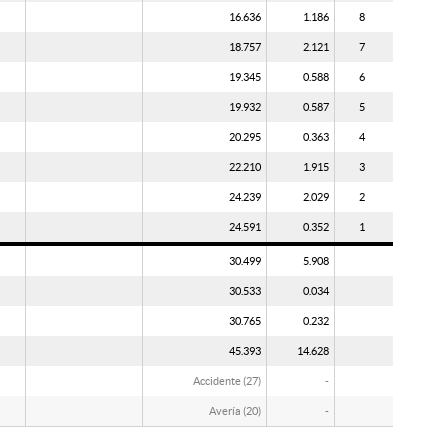
16.636
1.186
8
18.757
2.121
7
19.345
0.588
6
19.932
0.587
5
20.295
0.363
4
22.210
1.915
3
24.239
2.029
2
24.591
0.352
1
30.499
5.908
30.533
0.034
30.765
0.232
45.393
14.628
Accidente (27)
-
Avería (20)
-