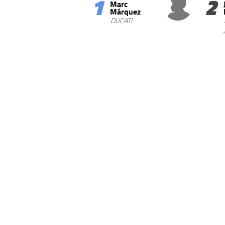
1
2
Marc
Márquez
DUCATI