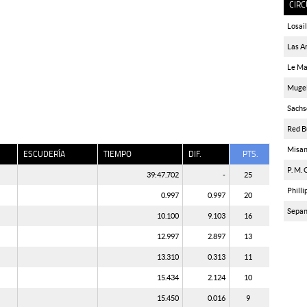
CIRC
Losail
Las A
Le M
Mugel
Sachs
Red B
Misan
ESCUDERÍA
TIEMPO
DIF.
PTS.
P. M. 
39:47.702
-
25
Philli
0.997
0.997
20
Sepa
10.100
9.103
16
12.997
2.897
13
13.310
0.313
11
15.434
2.124
10
15.450
0.016
9