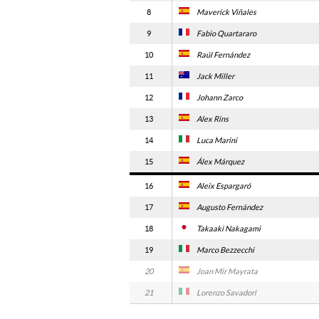
8
Maverick Viñales
9
Fabio Quartararo
10
Raúl Fernández
11
Jack Miller
12
Johann Zarco
13
Alex Rins
14
Luca Marini
15
Álex Márquez
16
Aleix Espargaró
17
Augusto Fernández
18
Takaaki Nakagami
19
Marco Bezzecchi
20
Joan Mir Mayrata
21
Lorenzo Savadori