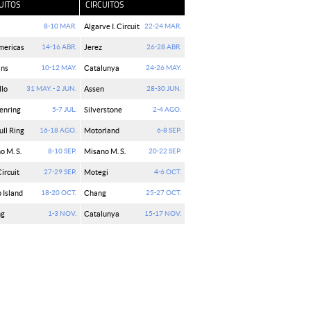
UITOS
CIRCUITOS
8-10 MAR.
Algarve I. Circuit
22-24 MAR.
mericas
14-16 ABR.
Jerez
26-28 ABR.
ans
10-12 MAY.
Catalunya
24-26 MAY.
lo
31 MAY. - 2 JUN.
Assen
28-30 JUN.
enring
5-7 JUL.
Silverstone
2-4 AGO.
ull Ring
16-18 AGO.
Motorland
6-8 SEP.
o M. S.
8-10 SEP.
Misano M. S.
20-22 SEP.
Circuit
27-29 SEP.
Motegi
4-6 OCT.
p Island
18-20 OCT.
Chang
25-27 OCT.
ng
1-3 NOV.
Catalunya
15-17 NOV.