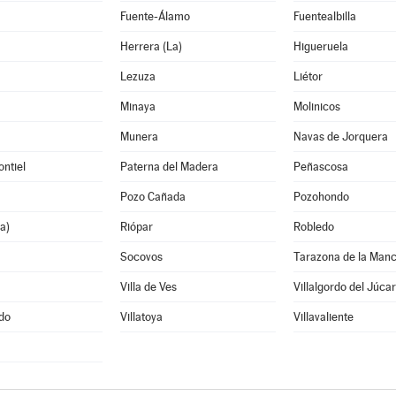
Fuente-Álamo
Fuentealbilla
Herrera (La)
Higueruela
Lezuza
Liétor
Minaya
Molinicos
Munera
Navas de Jorquera
ntiel
Paterna del Madera
Peñascosa
Pozo Cañada
Pozohondo
a)
Riópar
Robledo
Socovos
Tarazona de la Man
Villa de Ves
Villalgordo del Júcar
edo
Villatoya
Villavaliente