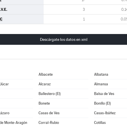
.V.E.
3
0,1
C
1
0,0
Descárgate los datos en xml
Albacete
Albatana
 Júcar
Alcaraz
Almansa
Ballestero (El)
Balsa de Ves
Bonete
Bonillo (El)
Lázaro
Casas de Ves
Casas-Ibáñez
 de Monte-Aragón
Corral-Rubio
Cotillas