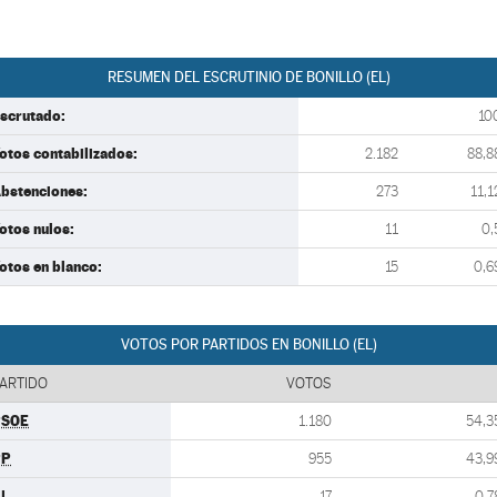
RESUMEN DEL ESCRUTINIO DE BONILLO (EL)
scrutado:
10
otos contabilizados:
2.182
88,8
bstenciones:
273
11,1
otos nulos:
11
0,
otos en blanco:
15
0,6
VOTOS POR PARTIDOS EN BONILLO (EL)
ARTIDO
VOTOS
PSOE
1.180
54,3
PP
955
43,9
U
17
0,7