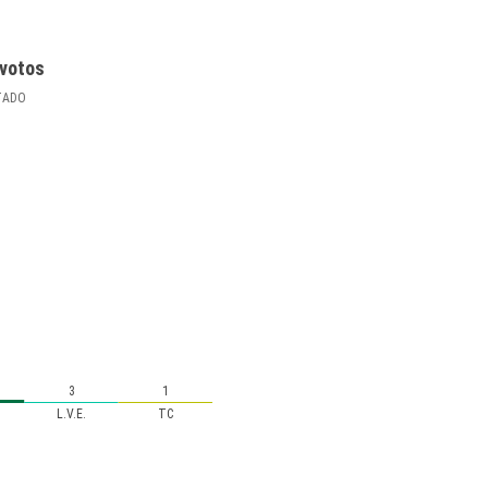
votos
TADO
3
1
L.V.E.
TC