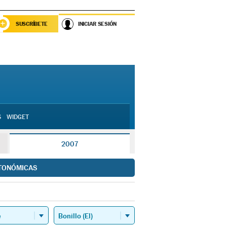
SUSCRÍBETE
INICIAR SESIÓN
S
WIDGET
2007
TONÓMICAS