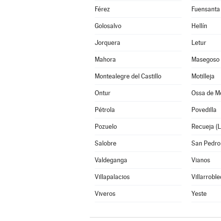
Férez
Fuensanta
Golosalvo
Hellín
Jorquera
Letur
Mahora
Masegoso
Montealegre del Castillo
Motilleja
Ontur
Ossa de Mo
Pétrola
Povedilla
Pozuelo
Recueja (L
Salobre
San Pedro
Valdeganga
Vianos
Villapalacios
Villarrobl
Viveros
Yeste