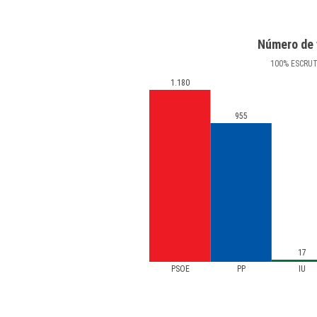
Número de 
100
%
ESCRU
1.180
955
17
PSOE
PP
IU