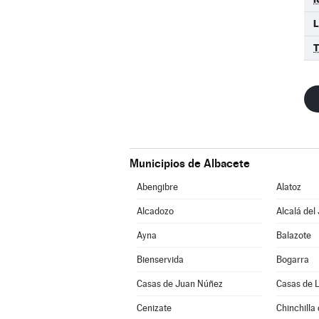
L
T
Municipios de Albacete
Abengibre
Alatoz
Alcadozo
Alcalá del
Ayna
Balazote
Bienservida
Bogarra
Casas de Juan Núñez
Casas de 
Cenizate
Chinchilla