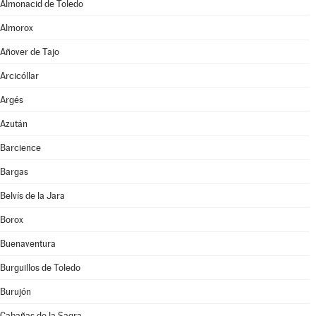
Almonacid de Toledo
Almorox
Añover de Tajo
Arcicóllar
Argés
Azután
Barcience
Bargas
Belvís de la Jara
Borox
Buenaventura
Burguillos de Toledo
Burujón
Cabañas de la Sagra