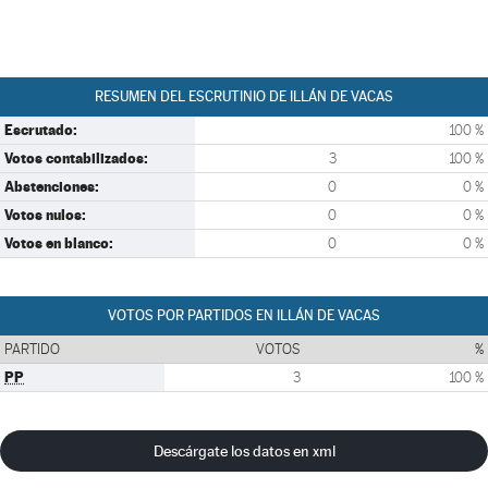
RESUMEN DEL ESCRUTINIO DE ILLÁN DE VACAS
Escrutado:
100 %
Votos contabilizados:
3
100 %
Abstenciones:
0
0 %
Votos nulos:
0
0 %
Votos en blanco:
0
0 %
VOTOS POR PARTIDOS EN ILLÁN DE VACAS
PARTIDO
VOTOS
%
PP
3
100 %
Descárgate los datos en xml