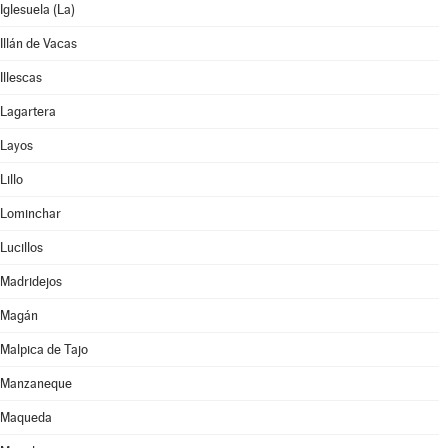
Iglesuela (La)
Illán de Vacas
Illescas
Lagartera
Layos
Lillo
Lominchar
Lucillos
Madridejos
Magán
Malpica de Tajo
Manzaneque
Maqueda