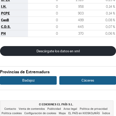
I.H.
0
958
0,14 %
PCPE
0
903
0,14 %
CenB
0
499
0,08 %
C.D.S.
0
445
0,07 %
PH
0
370
0,06 %
Descárgate los datos en xml
Provincias de Extremadura
Badajoz
Cáceres
EDICIONES EL PAÍS S.L.
©
Contacto
Venta de contenidos
Publicidad
Aviso legal
Política de privacidad
Política cookies
Configuración de cookies
Mapa
EL PAÍS en KIOSKOyMÁS
Índice