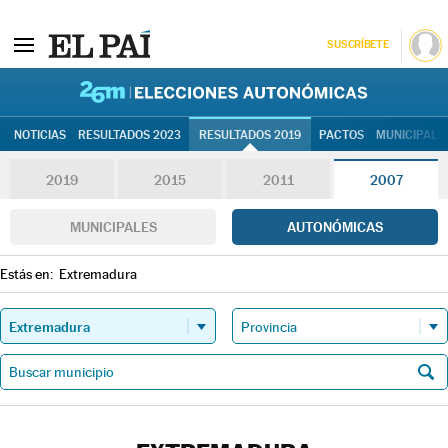
SUSCRÍBETE
26M | Elec
NOTICIAS
RESULTADOS 2023
RESULTADOS 2019
PACTOS
MUNICIPALE
2019
2015
2011
2007
MUNICIPALES
AUTONÓMICAS
Estás en:
Extremadura