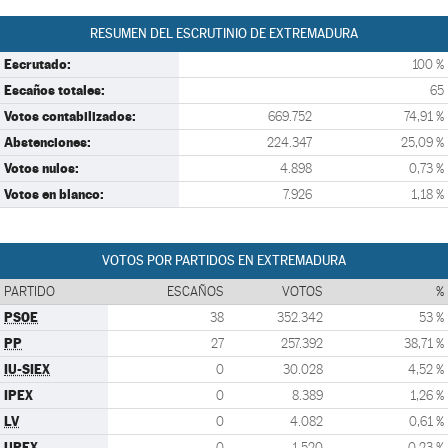
RESUMEN DEL ESCRUTINIO DE EXTREMADURA
Escrutado:
100 %
Escaños totales:
65
Votos contabilizados:
669.752
74,91 %
Abstenciones:
224.347
25,09 %
Votos nulos:
4.898
0,73 %
Votos en blanco:
7.926
1,18 %
VOTOS POR PARTIDOS EN EXTREMADURA
PARTIDO
ESCAÑOS
VOTOS
%
PSOE
38
352.342
53 %
PP
27
257.392
38,71 %
IU-SIEX
0
30.028
4,52 %
IPEX
0
8.389
1,26 %
LV
0
4.082
0,61 %
UPEX
0
1.520
0,23 %