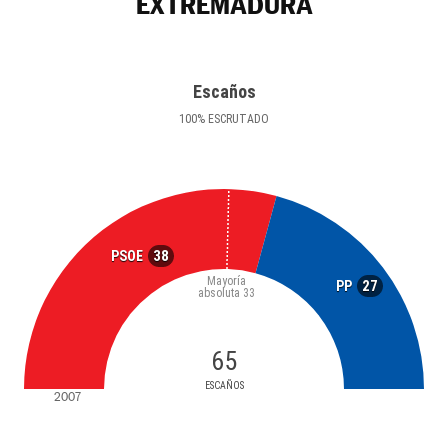
EXTREMADURA
Escaños
100
%
ESCRUTADO
38
PSOE
Mayoría
27
PP
absoluta
33
65
ESCAÑOS
2007