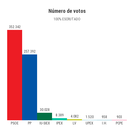
Número de votos
100
%
ESCRUTADO
352.342
257.392
30.028
8.389
4.082
1.520
958
903
PSOE
PP
IU-SIEX
IPEX
LV
UPEX
I.H.
PCPE