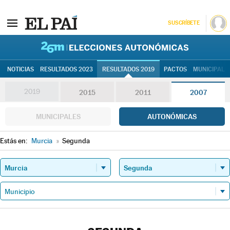
SUSCRÍBETE
26M | Elec
NOTICIAS
RESULTADOS 2023
RESULTADOS 2019
PACTOS
MUNICIPALE
2019
2015
2011
2007
MUNICIPALES
AUTONÓMICAS
Estás en:
Murcia
»
Segunda