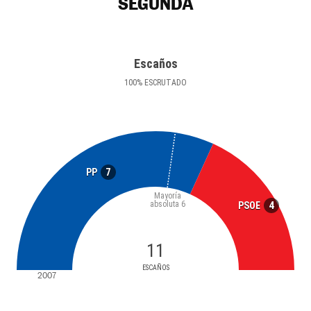
SEGUNDA
Escaños
100
%
ESCRUTADO
7
PP
Mayoría
absoluta
6
4
PSOE
11
ESCAÑOS
2007