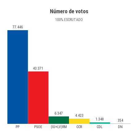
Número de votos
100
%
ESCRUTADO
77.446
43.371
6.347
4.423
1.348
354
PP
PSOE
(IU+LV)RM
CCR
CDL
DN