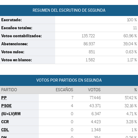
RESUMEN DEL ESCRUTINIO DE SEGUNDA
Escrutado:
100 %
Escaños totales:
11
Votos contabilizados:
135.722
60,96 %
Abstenciones:
86.937
39,04 %
Votos nulos:
851
0,63 %
Votos en blanco:
1.582
1,17 %
VOTOS POR PARTIDOS EN SEGUNDA
PARTIDO
ESCAÑOS
VOTOS
%
PP
7
77.446
57,42 %
PSOE
4
43.371
32,16 %
(IU+LV)RM
0
6.347
4,71 %
CCR
0
4.423
3,28 %
CDL
0
1.348
1 %
DN
0
354
0,26 %