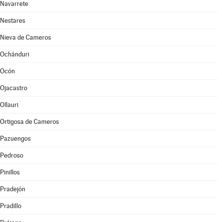
Navarrete
Nestares
Nieva de Cameros
Ochánduri
Ocón
Ojacastro
Ollauri
Ortigosa de Cameros
Pazuengos
Pedroso
Pinillos
Pradejón
Pradillo