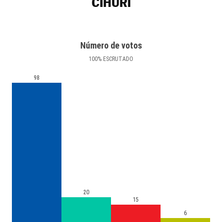
CIHURI
Número de votos
100
%
ESCRUTADO
98
20
15
6