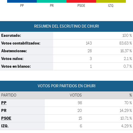
PP
PR
PSOE
IZQ.
RESUMEN DEL ESCRUTINIO DE CIHURI
Escrutado:
100 %
Votos contabilizados:
143
83,63 %
Abstenciones:
28
16,37 %
Votos nulos:
3
2,1 %
Votos en blanco:
1
0,7 %
VOTOS POR PARTIDOS EN CIHURI
PARTIDO
VOTOS
%
PP
98
70 %
PR
20
14,29 %
PSOE
15
10,71 %
IZQ.
6
4,29 %