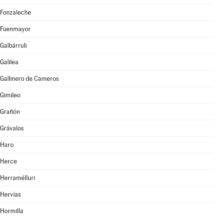
Fonzaleche
Fuenmayor
Galbárruli
Galilea
Gallinero de Cameros
Gimileo
Grañón
Grávalos
Haro
Herce
Herramélluri
Hervías
Hormilla