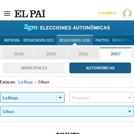
SUSCRÍBETE
26M | Elec
NOTICIAS
RESULTADOS 2023
RESULTADOS 2019
PACTOS
MUNICIPALE
2019
2015
2011
2007
MUNICIPALES
AUTONÓMICAS
Estás en:
La Rioja
»
Cihuri