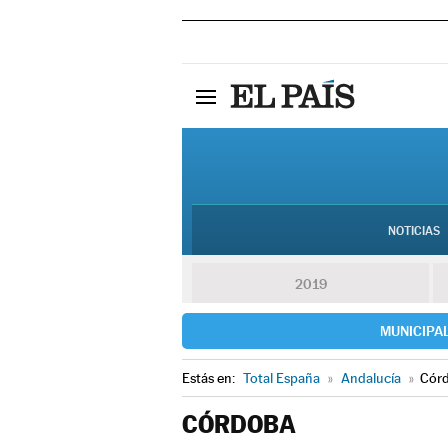
NOTICIAS
2019
MUNICIPA
Estás en:
Total España
»
Andalucía
»
Cór
CÓRDOBA