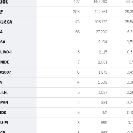
PSOE
427
140.260
33,5
PP
203
122.761
29,3
ULV-CA
175
106.772
25,5
PA
66
27.200
6,5
PSA
1
2.164
0,5
LIVO-I
5
2.115
0,5
NIDE
7
2.081
0,
V2007
0
1.879
0,4
V
4
1.509
0,3
.I.H.
5
1.087
0,2
UPAN
2
991
0,2
IDG
3
752
0,1
U-PI
3
695
0,1
PCB
3
663
0,1