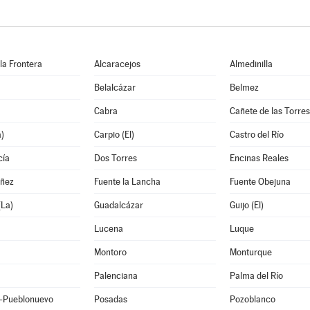
 la Frontera
Alcaracejos
Almedinilla
Belalcázar
Belmez
Cabra
Cañete de las Torres
a)
Carpio (El)
Castro del Río
cía
Dos Torres
Encinas Reales
ñez
Fuente la Lancha
Fuente Obejuna
(La)
Guadalcázar
Guijo (El)
Lucena
Luque
Montoro
Monturque
Palenciana
Palma del Río
-Pueblonuevo
Posadas
Pozoblanco