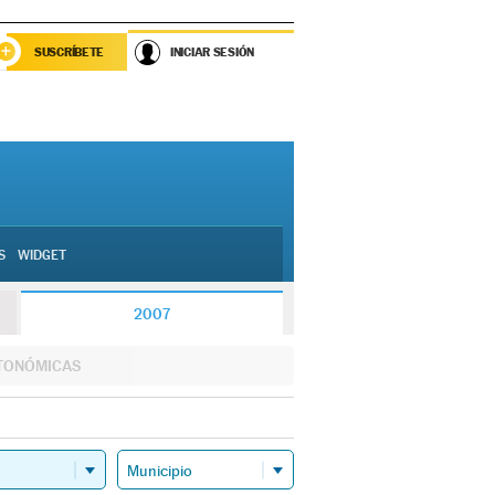
SUSCRÍBETE
INICIAR SESIÓN
S
WIDGET
2007
TONÓMICAS