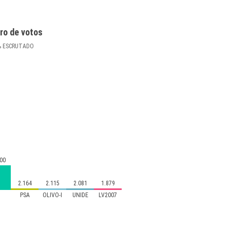
ro de votos
%
ESCRUTADO
00
2.164
2.115
2.081
1.879
A
PSA
OLIVO-I
UNIDE
LV2007