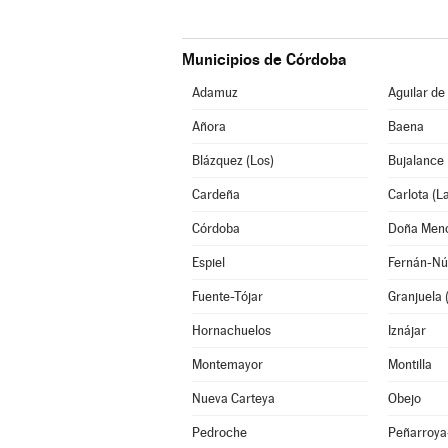
Municipios de Córdoba
Adamuz
Aguilar de
Añora
Baena
Blázquez (Los)
Bujalance
Cardeña
Carlota (L
Córdoba
Doña Men
Espiel
Fernán-Nú
Fuente-Tójar
Granjuela 
Hornachuelos
Iznájar
Montemayor
Montilla
Nueva Carteya
Obejo
Pedroche
Peñarroya