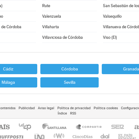
a)
Rute
po
Valenzuela
Valsequillo
a de Córdoba
Villaharta
Villanueva de Córdo
Villaviciosa de Córdoba
Viso (El)
Cádiz
Córdoba
Granada
Málaga
Sevilla
contenidos
Publicidad
Aviso legal
Política de privacidad
Política cookies
Configuraci
Índice
RSS