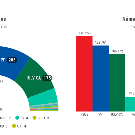
les
Núme
TADO
100
140.260
122.761
106.772
203
PP
175
IULV-CA
55
27.2
ES
PSOE
PP
IULV-CA
P
NIDE
7
SV
4
G.I.H.
5
PCB
3
GTI
4