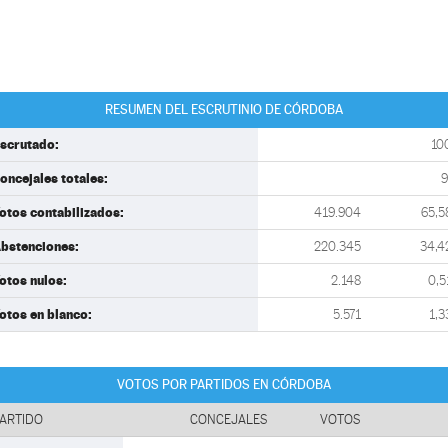
RESUMEN DEL ESCRUTINIO DE CÓRDOBA
scrutado:
10
oncejales totales:
otos contabilizados:
419.904
65,5
bstenciones:
220.345
34,4
otos nulos:
2.148
0,5
otos en blanco:
5.571
1,3
VOTOS POR PARTIDOS EN CÓRDOBA
ARTIDO
CONCEJALES
VOTOS