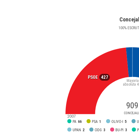
Conceja
100
%
ESCRU
427
PSOE
Mayoría
absoluta
4
909
CONCEJAL
2007
PA
66
PSA
1
OLIVO-I
5
U
UPAN
2
CIDG
3
BU-PI
3