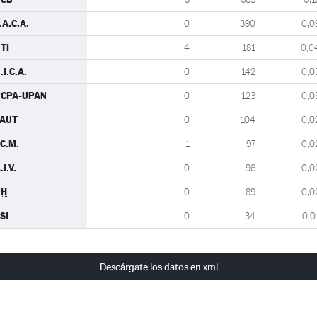
.A.C.A.
0
390
0,0
TI
4
181
0,0
.I.C.A.
0
142
0,0
PCPA-UPAN
0
123
0,0
FAUT
0
104
0,0
.C.M.
1
97
0,0
.I.V.
0
96
0,0
PH
0
89
0,0
SI
0
34
0,0
Descárgate los datos en xml