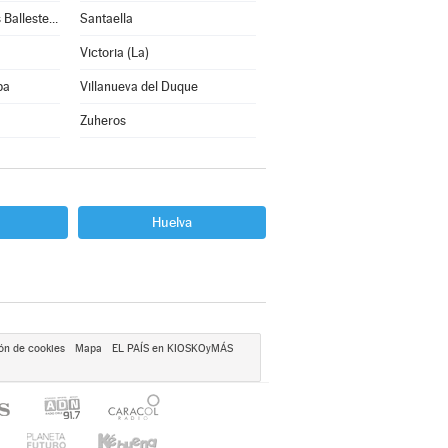
San Sebastián de los Ballesteros
Santaella
Victoria (La)
ba
Villanueva del Duque
Zuheros
Huelva
ón de cookies
Mapa
EL PAÍS en KIOSKOyMÁS