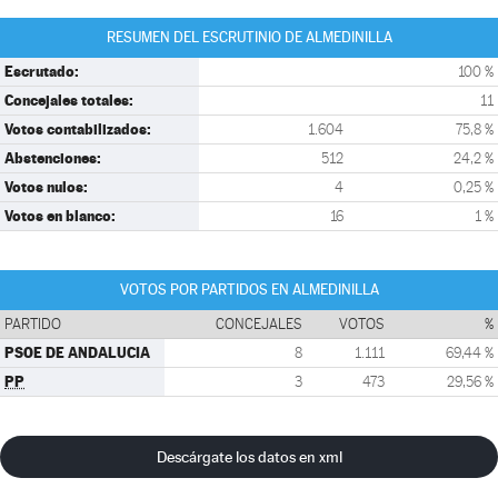
RESUMEN DEL ESCRUTINIO DE ALMEDINILLA
Escrutado:
100 %
Concejales totales:
11
Votos contabilizados:
1.604
75,8 %
Abstenciones:
512
24,2 %
Votos nulos:
4
0,25 %
Votos en blanco:
16
1 %
VOTOS POR PARTIDOS EN ALMEDINILLA
PARTIDO
CONCEJALES
VOTOS
%
PSOE DE ANDALUCIA
8
1.111
69,44 %
PP
3
473
29,56 %
Descárgate los datos en xml