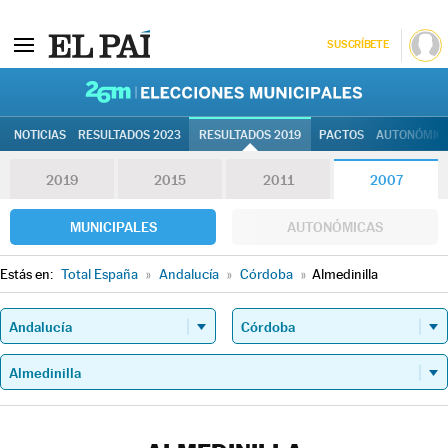
SUSCRÍBETE
26M | Elec
NOTICIAS
RESULTADOS 2023
RESULTADOS 2019
PACTOS
AUTONÓMIC
2019
2015
2011
2007
MUNICIPALES
AUTONÓMICAS
Estás en:
Total España
»
Andalucía
»
Córdoba
»
Almedinilla