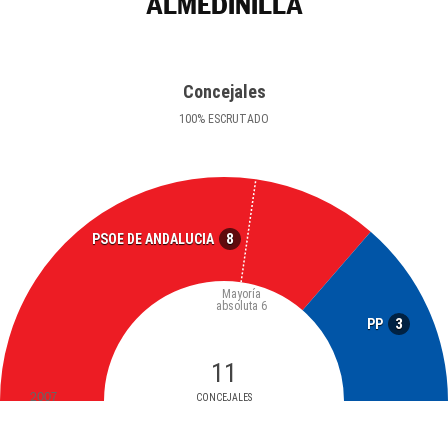
ALMEDINILLA
Concejales
100
%
ESCRUTADO
8
PSOE DE ANDALUCIA
Mayoría
absoluta
6
3
PP
11
2007
CONCEJALES