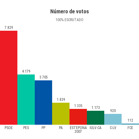
Número de votos
100
%
ESCRUTADO
7.829
4.179
3.705
1.839
1.335
1.173
920
112
PSOE
PES
PP
PA
ESTEPONA
IULV-CA
C-LV
FCE
2007