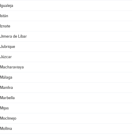
Igualeja
Istán
Iznate
Jimera de Líbar
Jubrique
Júzcar
Macharaviaya
Málaga
Manilva
Marbella
Mijas
Moclinejo
Mollina