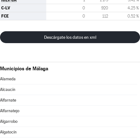
C-LV
0
920
4,25 %
FCE
0
112
0,52 %
Descárgate los datos en xml
Municipios de Málaga
Alameda
Alcaucín
Alfarnate
Alfarnatejo
Algarrobo
Algatocín