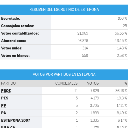
RESUMEN DEL ESCRUTINIO DE ESTEPONA
Escrutado:
100 %
Concejales totales:
25
Votos contabilizados:
21.965
56,55 %
Abstenciones:
16.876
43,45 %
Votos nulos:
314
1,43 %
Votos en blanco:
559
2,58 %
VOTOS POR PARTIDOS EN ESTEPONA
PARTIDO
CONCEJALES
VOTOS
%
PSOE
11
7.829
36,16 %
PES
5
4.179
19,3 %
PP
5
3.705
17,11 %
PA
2
1.839
8,49 %
ESTEPONA 2007
1
1.335
6,17 %
IULV-CA
1
1.173
5,42 %