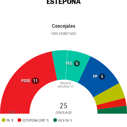
ESTEPONA
Concejales
100
%
ESCRUTADO
5
PES
5
PP
11
PSOE
Mayoría
absoluta
13
25
2007
CONCEJALES
PA
2
ESTEPONA 2007
1
IULV-CA
1