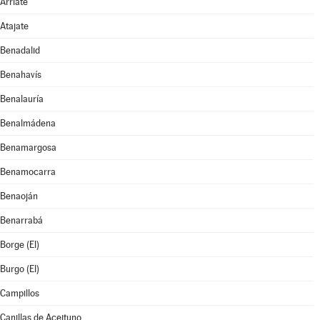
Arriate
Atajate
Benadalid
Benahavís
Benalauría
Benalmádena
Benamargosa
Benamocarra
Benaoján
Benarrabá
Borge (El)
Burgo (El)
Campillos
Canillas de Aceituno