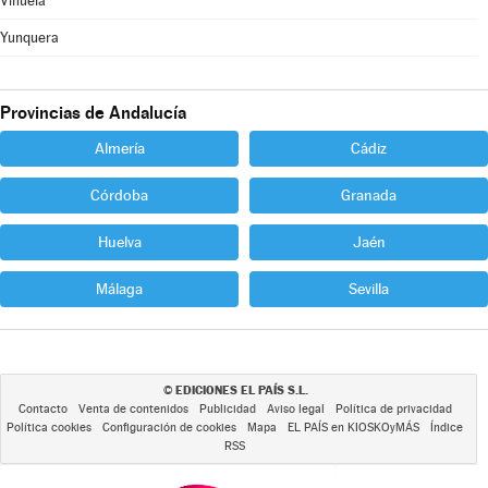
Viñuela
Yunquera
Provincias de Andalucía
Almería
Cádiz
Córdoba
Granada
Huelva
Jaén
Málaga
Sevilla
EDICIONES EL PAÍS S.L.
©
Contacto
Venta de contenidos
Publicidad
Aviso legal
Política de privacidad
Política cookies
Configuración de cookies
Mapa
EL PAÍS en KIOSKOyMÁS
Índice
RSS