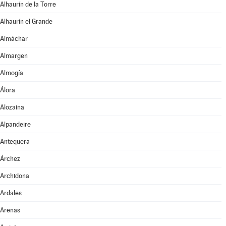
Alhaurín de la Torre
Alhaurín el Grande
Almáchar
Almargen
Almogía
Álora
Alozaina
Alpandeire
Antequera
Árchez
Archidona
Ardales
Arenas