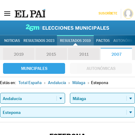
SUSCRÍBETE
26M | Elec
NOTICIAS
RESULTADOS 2023
RESULTADOS 2019
PACTOS
AUTONÓMIC
2019
2015
2011
2007
MUNICIPALES
AUTONÓMICAS
Estás en:
Total España
»
Andalucía
»
Málaga
»
Estepona