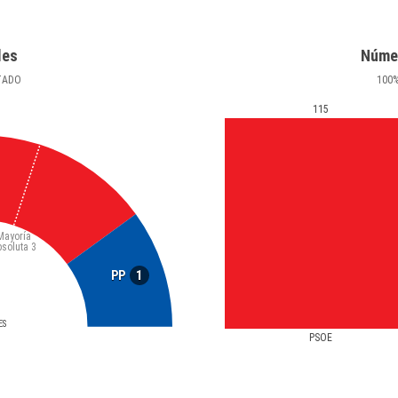
les
Núme
TADO
100
115
Mayoría
bsoluta
3
1
PP
ES
PSOE