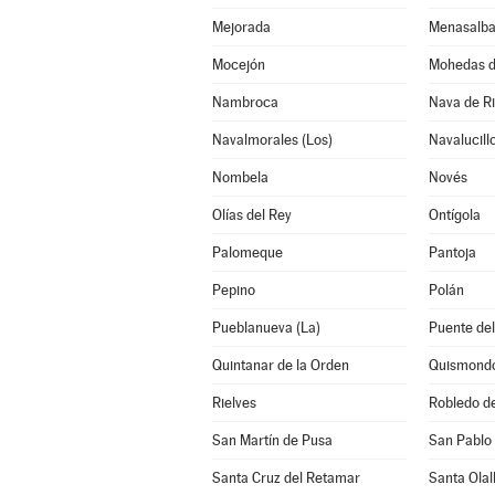
Mejorada
Menasalb
Mocejón
Mohedas d
Nambroca
Nava de Ri
Navalmorales (Los)
Navalucill
Nombela
Novés
Olías del Rey
Ontígola
Palomeque
Pantoja
Pepino
Polán
Pueblanueva (La)
Puente del
Quintanar de la Orden
Quismond
Rielves
Robledo d
San Martín de Pusa
San Pablo 
Santa Cruz del Retamar
Santa Olal