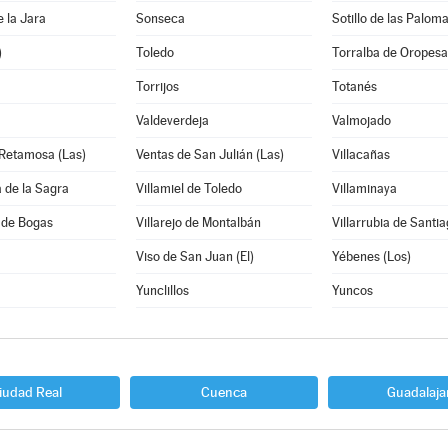
e la Jara
Sonseca
Sotillo de las Palom
)
Toledo
Torralba de Oropesa
Torrijos
Totanés
Valdeverdeja
Valmojado
 Retamosa (Las)
Ventas de San Julián (Las)
Villacañas
a de la Sagra
Villamiel de Toledo
Villaminaya
 de Bogas
Villarejo de Montalbán
Villarrubia de Santi
Viso de San Juan (El)
Yébenes (Los)
Yunclillos
Yuncos
iudad Real
Cuenca
Guadalaja