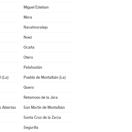
Miguel Esteban
Mora
Navalmoralejo
Noez
Ocaña
Otero
Pelahustán
 (La)
Puebla de Montalbán (La)
Quero
Retamoso de la Jara
s Abiertas
San Martín de Montalbán
Santa Cruz de la Zarza
Segurilla