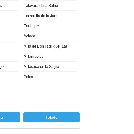
as
Talavera de la Reina
Torrecilla de la Jara
Turleque
Velada
Villa de Don Fadrique (La)
Villamuelas
ago
Villaseca de la Sagra
Yeles
ra
Toledo