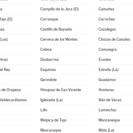
la
Campillo de la Jara (El)
Camuñas
ajo (El)
Carranque
Carriches
nas
Castillo de Bayuela
Cazalegas
(Los)
Cervera de los Montes
Chozas de Canales
Cobisa
Consuegra
Pérez
Dosbarrios
Erustes
el Rey
Esquivias
Estrella (La)
Gerindote
Guadamur
a de Oropesa
Hinojosa de San Vicente
Hontanar
 Valdecarábanos
Iglesuela (La)
Illán de Vacas
Lillo
Lominchar
Malpica de Tajo
Manzaneque
Mascaraque
Mata (La)