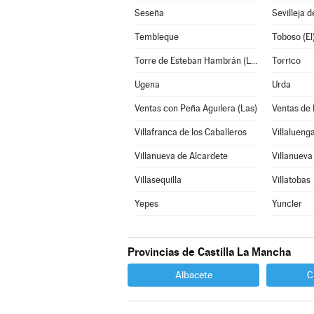
Seseña
Sevilleja d
Tembleque
Toboso (El
Torre de Esteban Hambrán (La)
Torrico
Ugena
Urda
Ventas con Peña Aguilera (Las)
Ventas de
Villafranca de los Caballeros
Villalueng
Villanueva de Alcardete
Villanueva
Villasequilla
Villatobas
Yepes
Yuncler
Provincias de Castilla La Mancha
Albacete
C