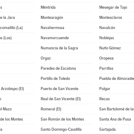
as
Méntrida
Mesegar de Tajo
e la Jara
Montearagón
Montesclaros
comalillo (La)
Navahermosa
Navalcán
os (Los)
Navamorcuende
Noblejas
Numancia de la Sagra
Nuño Gómez
Orgaz
Oropesa
Paredes de Escalona
Parrillas
Portillo de Toledo
Puebla de Almoradiel
 Arzobispo (El)
Puerto de San Vicente
Pulgar
o
Real de San Vicente (El)
Recas
el Mazo
Romeral (El)
San Bartolomé de la
de los Montes
San Román de los Montes
Santa Ana de Pusa
la
Santo Domingo-Caudilla
Sartajada