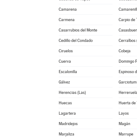
Camarena
Camarenil
Carmena
Carpio de T
Casarrubios del Monte
Casasbue
Cedillo del Condado
Cerralbos 
Ciruelos
Cobeja
Cuerva
Domingo 
Escalonilla
Espinoso d
Gálvez
Garciotum
Herencias (Las)
Herreruel
Huecas
Huerta de
Lagartera
Layos
Madridejos
Magán
Marjaliza
Marrupe