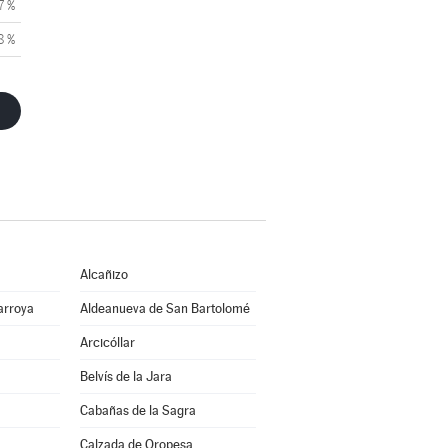
7 %
8 %
Alcañizo
arroya
Aldeanueva de San Bartolomé
Arcicóllar
Belvís de la Jara
Cabañas de la Sagra
Calzada de Oropesa