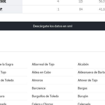
PSOE
4
115
56,3
PP
1
84
41,1
Descárgate los datos en xml
e la Sagra
Albarreal de Tajo
Alcabón
 Tajo
Aldea en Cabo
Aldeanueva de Barb
 de Toledo
Almorox
Añover de Tajo
Barcience
Bargas
ura
Burguillos de Toledo
Burujón
sada
Calera y Chozas
Caleruela