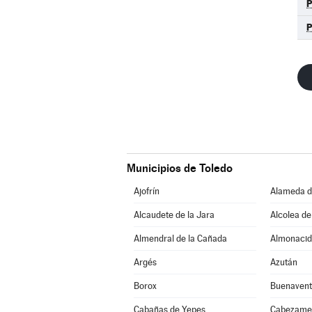
Municipios de Toledo
Ajofrín
Alameda d
Alcaudete de la Jara
Alcolea de
Almendral de la Cañada
Almonacid
Argés
Azután
Borox
Buenavent
Cabañas de Yepes
Cabezame