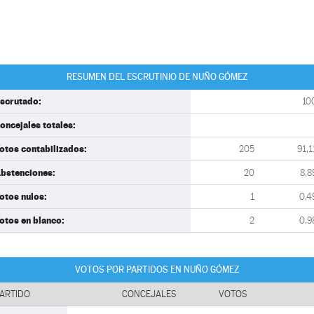
RESUMEN DEL ESCRUTINIO DE NUÑO GÓMEZ
scrutado:
10
oncejales totales:
otos contabilizados:
205
91,1
bstenciones:
20
8,8
otos nulos:
1
0,4
otos en blanco:
2
0,9
VOTOS POR PARTIDOS EN NUÑO GÓMEZ
ARTIDO
CONCEJALES
VOTOS