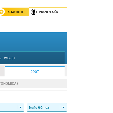
SUSCRÍBETE
INICIAR SESIÓN
S
WIDGET
2007
TONÓMICAS