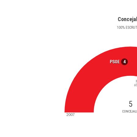
Conceja
100
%
ESCRU
4
PSOE
a
5
CONCEJAL
2007