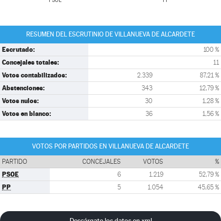
PSOE
PP
RESUMEN DEL ESCRUTINIO DE VILLANUEVA DE ALCARDETE
Escrutado:
100 %
Concejales totales:
11
Votos contabilizados:
2.339
87,21 %
Abstenciones:
343
12,79 %
Votos nulos:
30
1,28 %
Votos en blanco:
36
1,56 %
VOTOS POR PARTIDOS EN VILLANUEVA DE ALCARDETE
PARTIDO
CONCEJALES
VOTOS
%
PSOE
6
1.219
52,79 %
PP
5
1.054
45,65 %
Descárgate los datos en xml