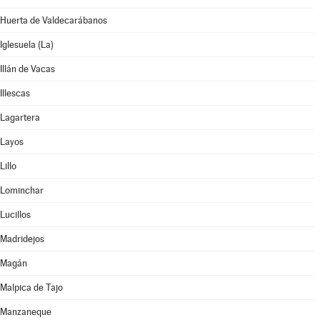
Huerta de Valdecarábanos
Iglesuela (La)
Illán de Vacas
Illescas
Lagartera
Layos
Lillo
Lominchar
Lucillos
Madridejos
Magán
Malpica de Tajo
Manzaneque