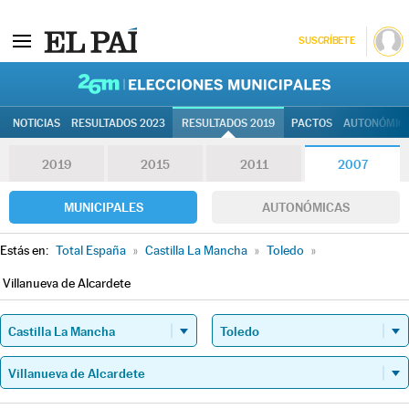
SUSCRÍBETE
26M | Elec
NOTICIAS
RESULTADOS 2023
RESULTADOS 2019
PACTOS
AUTONÓMIC
2019
2015
2011
2007
MUNICIPALES
AUTONÓMICAS
Estás en:
Total España
»
Castilla La Mancha
»
Toledo
»
Villanueva de Alcardete