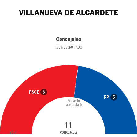
VILLANUEVA DE ALCARDETE
Concejales
100
%
ESCRUTADO
6
PSOE
5
PP
Mayoría
absoluta
6
11
2007
CONCEJALES