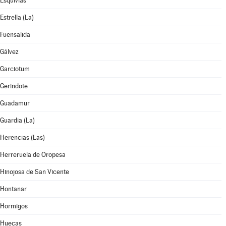
Esquivias
Estrella (La)
Fuensalida
Gálvez
Garciotum
Gerindote
Guadamur
Guardia (La)
Herencias (Las)
Herreruela de Oropesa
Hinojosa de San Vicente
Hontanar
Hormigos
Huecas