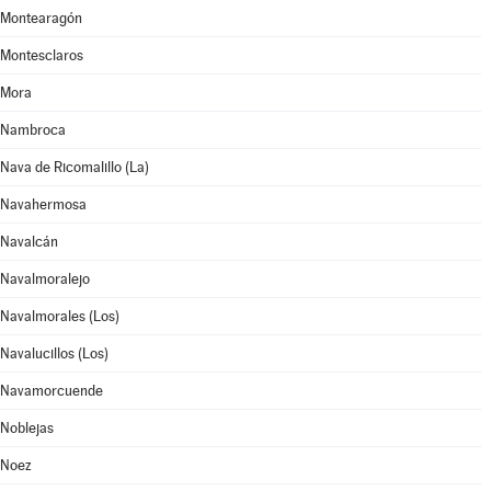
Montearagón
Montesclaros
Mora
Nambroca
Nava de Ricomalillo (La)
Navahermosa
Navalcán
Navalmoralejo
Navalmorales (Los)
Navalucillos (Los)
Navamorcuende
Noblejas
Noez