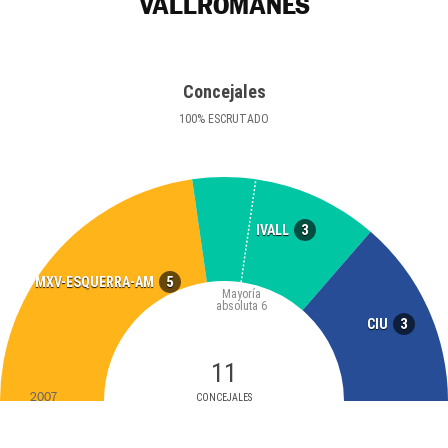
VALLROMANES
Concejales
100
%
ESCRUTADO
3
IVALL
5
MXV-ESQUERRA-AM
Mayoría
absoluta
6
3
CIU
11
2007
CONCEJALES