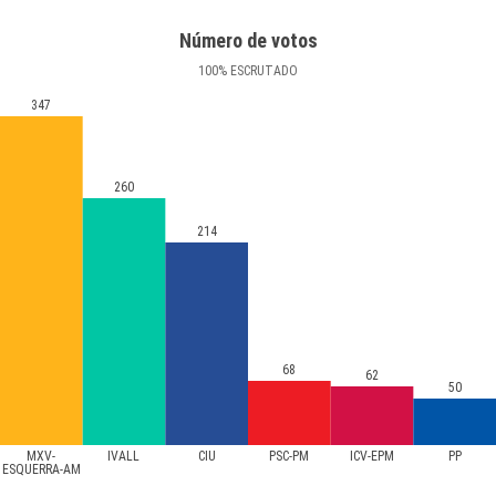
Número de votos
100
%
ESCRUTADO
347
260
214
68
62
50
MXV-
IVALL
CIU
PSC-PM
ICV-EPM
PP
ESQUERRA-AM