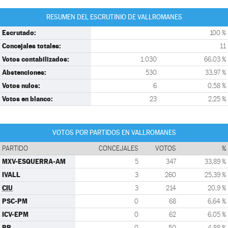
RESUMEN DEL ESCRUTINIO DE VALLROMANES
Escrutado:
100 %
Concejales totales:
11
Votos contabilizados:
1.030
66,03 %
Abstenciones:
530
33,97 %
Votos nulos:
6
0,58 %
Votos en blanco:
23
2,25 %
VOTOS POR PARTIDOS EN VALLROMANES
PARTIDO
CONCEJALES
VOTOS
%
MXV-ESQUERRA-AM
5
347
33,89 %
IVALL
3
260
25,39 %
CIU
3
214
20,9 %
PSC-PM
0
68
6,64 %
ICV-EPM
0
62
6,05 %
PP
0
50
4,88 %