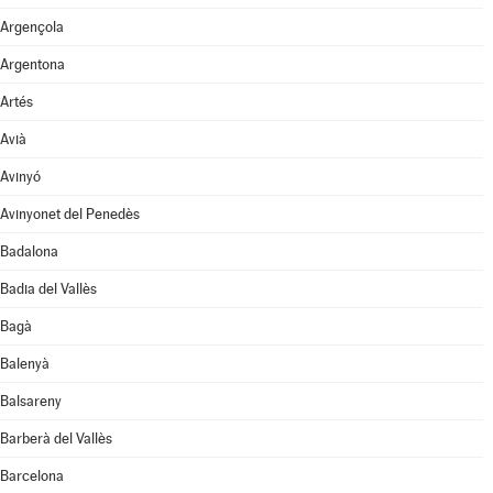
Argençola
Argentona
Artés
Avià
Avinyó
Avinyonet del Penedès
Badalona
Badia del Vallès
Bagà
Balenyà
Balsareny
Barberà del Vallès
Barcelona