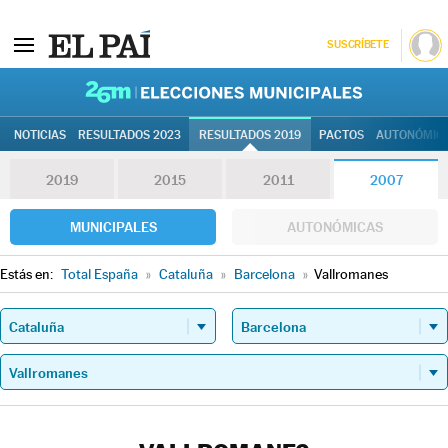
SUSCRÍBETE
26M | Elec
NOTICIAS
RESULTADOS 2023
RESULTADOS 2019
PACTOS
AUTONÓMIC
2019
2015
2011
2007
MUNICIPALES
AUTONÓMICAS
Estás en:
Total España
»
Cataluña
»
Barcelona
»
Vallromanes