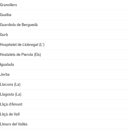
Granollers
Gualba
Guardiola de Berguedà
Gurb
Hospitalet de Llobregat (L')
Hostalets de Pierola (Els)
Igualada
Jorba
Llacuna (La)
Llagosta (La)
Lliçà d'Amunt
Lliçà de Vall
Llinars del Vallès