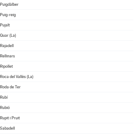
Puigdàlber
Puig-reig
Pujalt
Quar (La)
Rajadell
Rellinars
Ripollet
Roca del Vallès (La)
Roda de Ter
Rubí
Rubió
Rupit i Pruit
Sabadell