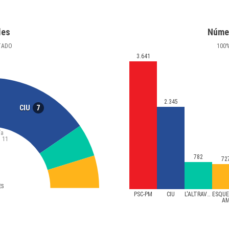
les
Núme
TADO
100
3.641
2.345
7
CIU
ía
a
11
782
72
ES
PSC-PM
CIU
L'ALTRAVEU
ESQUE
A