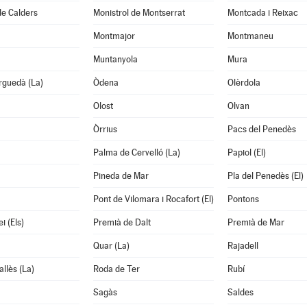
de Calders
Monistrol de Montserrat
Montcada i Reixac
Montmajor
Montmaneu
Muntanyola
Mura
rguedà (La)
Òdena
Olèrdola
Olost
Olvan
Òrrius
Pacs del Penedès
Palma de Cervelló (La)
Papiol (El)
Pineda de Mar
Pla del Penedès (El)
Pont de Vilomara i Rocafort (El)
Pontons
i (Els)
Premià de Dalt
Premià de Mar
Quar (La)
Rajadell
allès (La)
Roda de Ter
Rubí
Sagàs
Saldes