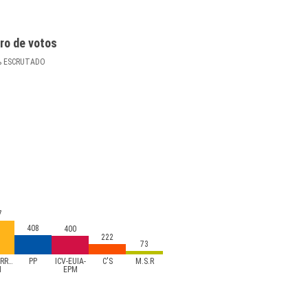
ro de votos
%
ESCRUTADO
7
408
400
222
73
RRA-
PP
ICV-EUIA-
C'S
M.S.R
M
EPM