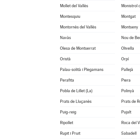
Mollet del Vallès
Monistrol 
Montesquiu
Montgat
Montornès del Vallès
Montseny
Navàs
Nou de Be
Olesa de Montserrat
Olivella
Oristà
Orpí
Palau-solità i Plegamans
Pallejà
Perafita
Piera
Pobla de Lillet (La)
Polinyà
Prats de Lluçanès
Prats de Re
Puig-reig
Pujalt
Ripollet
Roca del V
Rupit i Pruit
Sabadell