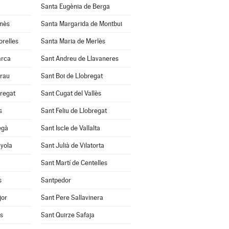
Santa Eugènia de Berga
anès
Santa Margarida de Montbui
orelles
Santa Maria de Merlès
arca
Sant Andreu de Llavaneres
Grau
Sant Boi de Llobregat
bregat
Sant Cugat del Vallès
s
Sant Feliu de Llobregat
egà
Sant Iscle de Vallalta
nyola
Sant Julià de Vilatorta
Sant Martí de Centelles
s
Santpedor
jor
Sant Pere Sallavinera
ès
Sant Quirze Safaja