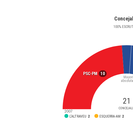
Conceja
100
%
ESCRU
10
PSC-PM
Mayor
absolut
21
CONCEJAL
2007
L'ALTRAVEU
2
ESQUERRA-AM
2