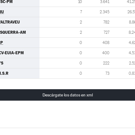
PSC-PM
10
3.641
41,2
IU
7
2.345
26,5
'ALTRAVEU
2
782
8,8
ESQUERRA-AM
2
727
8,2
PP
0
408
4,6
CV-EUIA-EPM
0
400
4,5
'S
0
222
2,5
.S.R
0
73
0,8
Descárgate los datos en xml