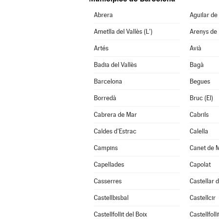
Abrera
Aguilar de
Ametlla del Vallès (L')
Arenys de
Artés
Avià
Badia del Vallès
Bagà
Barcelona
Begues
Borredà
Bruc (El)
Cabrera de Mar
Cabrils
Caldes d'Estrac
Calella
Campins
Canet de 
Capellades
Capolat
Casserres
Castellar d
Castellbisbal
Castellcir
Castellfollit del Boix
Castellfoll