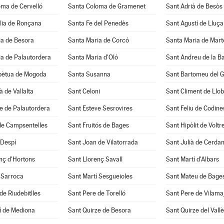
oma de Cervelló
Santa Coloma de Gramenet
Sant Adrià de Besòs
lia de Ronçana
Santa Fe del Penedès
Sant Agustí de Lluç
ia de Besora
Santa Maria de Corcó
Santa Maria de Mart
a de Palautordera
Santa Maria d'Oló
Sant Andreu de la B
pètua de Mogoda
Santa Susanna
Sant Bartomeu del 
à de Vallalta
Sant Celoni
Sant Climent de Llo
e de Palautordera
Sant Esteve Sesrovires
Sant Feliu de Codine
de Campsentelles
Sant Fruitós de Bages
Sant Hipòlit de Voltr
 Despí
Sant Joan de Vilatorrada
Sant Julià de Cerda
nç d'Hortons
Sant Llorenç Savall
Sant Martí d'Albars
 Sarroca
Sant Martí Sesgueioles
Sant Mateu de Bage
de Riudebitlles
Sant Pere de Torelló
Sant Pere de Vilama
í de Mediona
Sant Quirze de Besora
Sant Quirze del Vall