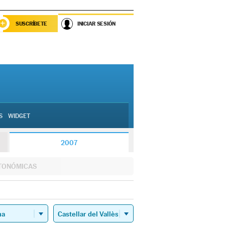
SUSCRÍBETE
INICIAR SESIÓN
S
WIDGET
2007
TONÓMICAS