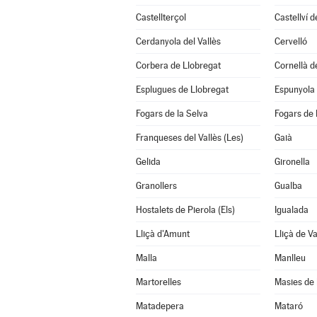
Castellterçol
Castellví 
Cerdanyola del Vallès
Cervelló
Corbera de Llobregat
Cornellà d
Esplugues de Llobregat
Espunyola 
Fogars de la Selva
Fogars de
Franqueses del Vallès (Les)
Gaià
Gelida
Gironella
Granollers
Gualba
Hostalets de Pierola (Els)
Igualada
Lliçà d'Amunt
Lliçà de Va
Malla
Manlleu
Martorelles
Masies de 
Matadepera
Mataró