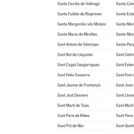
Santa Cecília de Voltregà
Santa Col
Santa Eulàlia de Riuprimer
Santa Eulà
Santa Margarida i els Monjos
Santa Mar
Santa Maria de Miralles
Santa Mari
Sant Antoni de Vilamajor
Santa Per
Sant Boi de Lluçanès
Sant Cebri
Sant Cugat Sesgarrigues
Sant Estev
Sant Feliu Sasserra
Sant Fost 
Sant Jaume de Frontanyà
Sant Joan
Sant Just Desvern
Sant Llore
Sant Martí de Tous
Sant Martí
Sant Pere de Ribes
Sant Pere 
Sant Pol de Mar
Sant Quint