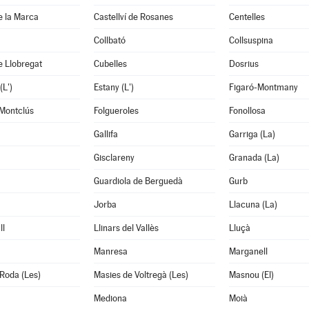
de la Marca
Castellví de Rosanes
Centelles
Collbató
Collsuspina
e Llobregat
Cubelles
Dosrius
(L')
Estany (L')
Figaró-Montmany
 Montclús
Folgueroles
Fonollosa
Gallifa
Garriga (La)
Gisclareny
Granada (La)
Guardiola de Berguedà
Gurb
Jorba
Llacuna (La)
ll
Llinars del Vallès
Lluçà
Manresa
Marganell
Roda (Les)
Masies de Voltregà (Les)
Masnou (El)
Mediona
Moià