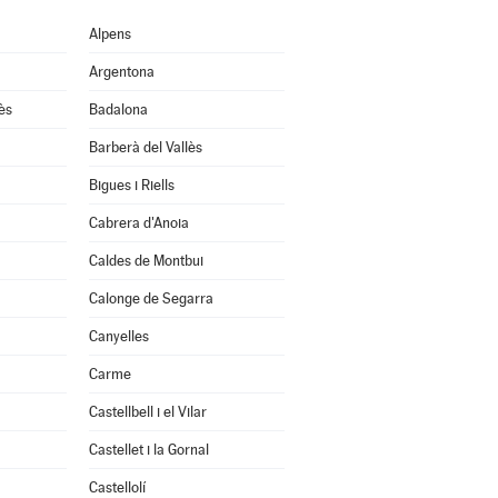
Alpens
Argentona
ès
Badalona
Barberà del Vallès
Bigues i Riells
Cabrera d'Anoia
Caldes de Montbui
Calonge de Segarra
Canyelles
Carme
Castellbell i el Vilar
Castellet i la Gornal
Castellolí