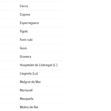
Cercs
Copons
Esparreguera
Fígols
Font-rubí
Gavà
Granera
Hospitalet de Llobregat (L')
Llagosta (La)
Malgrat de Mar
Martorell
Masquefa
Molins de Rei