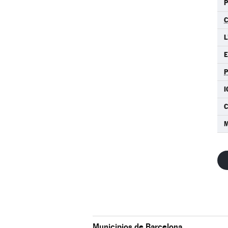
C
L
I
C
M
Municipios de Barcelona