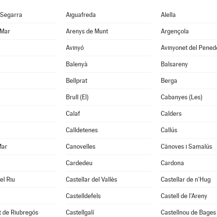
 Segarra
Aiguafreda
Alella
 Mar
Arenys de Munt
Argençola
Avinyó
Avinyonet del Pened
Balenyà
Balsareny
Bellprat
Berga
Brull (El)
Cabanyes (Les)
Calaf
Calders
Calldetenes
Callús
Mar
Canovelles
Cànoves i Samalús
Cardedeu
Cardona
el Riu
Castellar del Vallès
Castellar de n'Hug
Castelldefels
Castell de l'Areny
it de Riubregós
Castellgalí
Castellnou de Bages