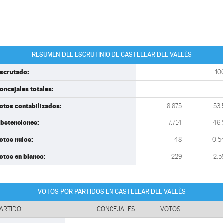
RESUMEN DEL ESCRUTINIO DE CASTELLAR DEL VALLÈS
scrutado:
10
oncejales totales:
otos contabilizados:
8.875
53,
bstenciones:
7.714
46,
otos nulos:
48
0,5
otos en blanco:
229
2,5
VOTOS POR PARTIDOS EN CASTELLAR DEL VALLÈS
ARTIDO
CONCEJALES
VOTOS