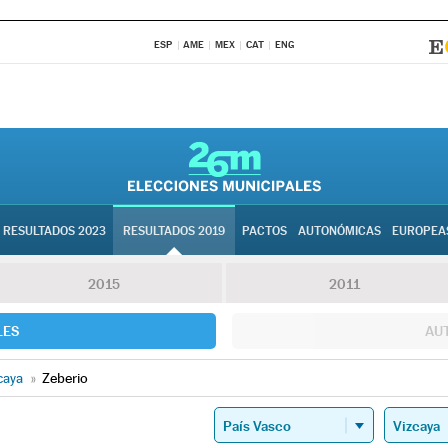
ESP
AME
MEX
CAT
ENG
RESULTADOS 2023
RESULTADOS 2019
PACTOS
AUTONÓMICAS
EUROPEA
2015
2011
LES
AU
caya
»
Zeberio