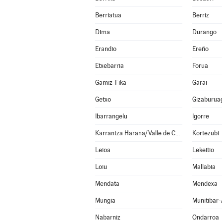
Berriatua
Berriz
Dima
Durango
Erandio
Ereño
Etxebarria
Forua
Gamiz-Fika
Garai
Getxo
Gizaburua
Ibarrangelu
Igorre
Karrantza Harana/Valle de Carranza
Kortezubi
Leioa
Lekeitio
Loiu
Mallabia
Mendata
Mendexa
Mungia
Munitibar-
Nabarniz
Ondarroa