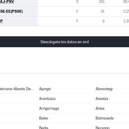
AJ-PNV
9
381
88,
SE-EE(PSOE)
0
14
3,2
PP
0
6
1,3
Descárgate los datos en xml
Abanto y Ciérvana-Abanto Zierbena
Ajangiz
Alonsotegi
Arantzazu
Areatza
Arrigorriaga
Artea
Bakio
Balmaseda
Bedia
Berango