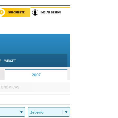
SUSCRÍBETE
INICIAR SESIÓN
S
WIDGET
2007
TONÓMICAS