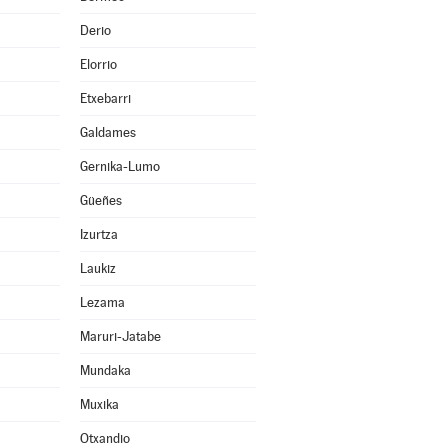
Derio
Elorrio
Etxebarri
Galdames
Gernika-Lumo
Güeñes
Izurtza
Laukiz
Lezama
Maruri-Jatabe
Mundaka
Muxika
Otxandio