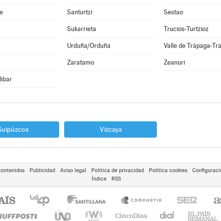
e
Santurtzi
Sestao
Sukarrieta
Trucios-Turtzioz
Urduña/Orduña
Valle de Trápaga-Tr
Zaratamo
Zeanuri
libar
Guipúzcoa
Vizcaya
contenidos
Publicidad
Aviso legal
Política de privacidad
Política cookies
Configuraci
Índice
RSS