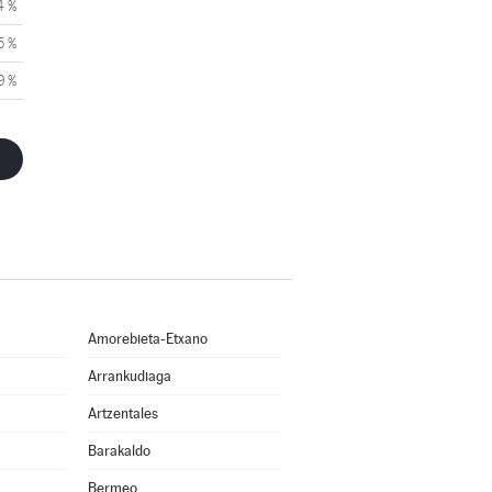
4 %
5 %
9 %
Amorebieta-Etxano
Arrankudiaga
Artzentales
Barakaldo
Bermeo