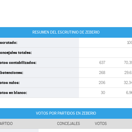
RESUMEN DEL ESCRUTINIO DE ZEBERIO
scrutado:
10
oncejales totales:
otos contabilizados:
637
70,3
bstenciones:
268
29,6
otos nulos:
206
32,3
otos en blanco:
30
6,9
VOTOS POR PARTIDOS EN ZEBERIO
ARTIDO
CONCEJALES
VOTOS