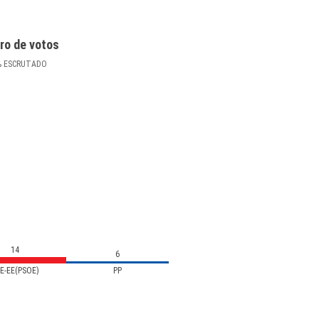
ro de votos
%
ESCRUTADO
14
6
E-EE(PSOE)
PP