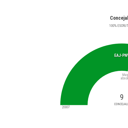
Conceja
100
%
ESCRU
EAJ-PN
May
abso
9
CONCEJAL
2007