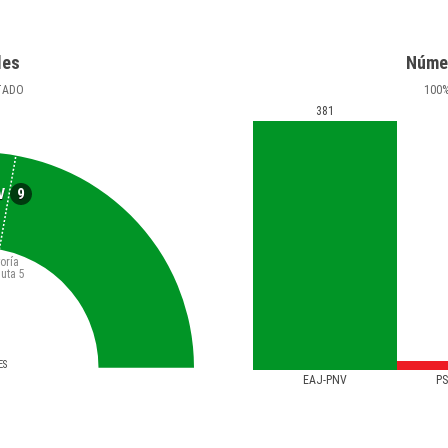
les
Núme
TADO
100
381
9
V
oría
luta
5
ES
EAJ-PNV
PS