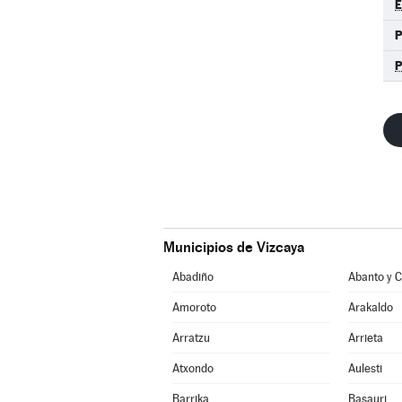
E
P
Municipios de Vizcaya
Abadiño
Amoroto
Arakaldo
Arratzu
Arrieta
Atxondo
Aulesti
Barrika
Basauri