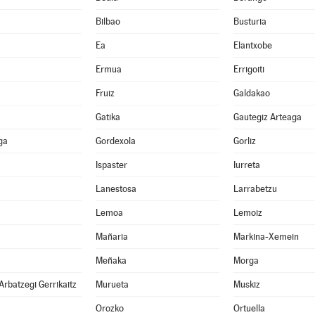
Bilbao
Busturia
Ea
Elantxobe
Ermua
Errigoiti
Fruiz
Galdakao
Gatika
Gautegiz Arteaga
ga
Gordexola
Gorliz
Ispaster
Iurreta
Lanestosa
Larrabetzu
Lemoa
Lemoiz
Mañaria
Markina-Xemein
Meñaka
Morga
Arbatzegi Gerrikaitz
Murueta
Muskiz
Orozko
Ortuella