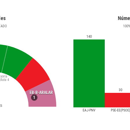
les
Núme
TADO
100
140
yoría
oluta
4
30
EB-B-ARALAR
1
ES
EAJ-PNV
PSE-EE(PSOE