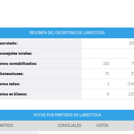
RESUMEN DEL ESCRUTINIO DE LANESTOSA
scrutado:
10
oncejales totales:
otos contabilizados:
210
7
bstenciones:
70
2
otos nulos:
1
0,4
otos en blanco:
6
2,8
VOTOS POR PARTIDOS EN LANESTOSA
ARTIDO
CONCEJALES
VOTOS