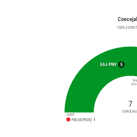
Conceja
100
%
ESCRU
5
EAJ-PNV
Ma
abs
7
CONCEJAL
2007
PSE-EE(PSOE)
1