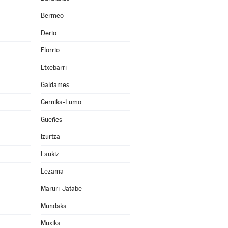
Bermeo
Derio
Elorrio
Etxebarri
Galdames
Gernika-Lumo
Güeñes
Izurtza
Laukiz
Lezama
Maruri-Jatabe
Mundaka
Muxika