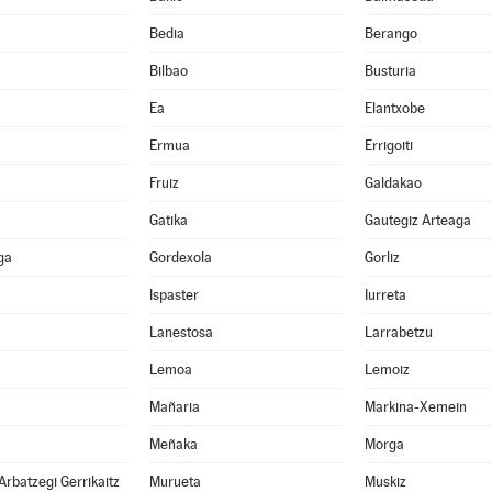
Bedia
Berango
Bilbao
Busturia
Ea
Elantxobe
Ermua
Errigoiti
Fruiz
Galdakao
Gatika
Gautegiz Arteaga
ga
Gordexola
Gorliz
Ispaster
Iurreta
Lanestosa
Larrabetzu
Lemoa
Lemoiz
Mañaria
Markina-Xemein
Meñaka
Morga
Arbatzegi Gerrikaitz
Murueta
Muskiz