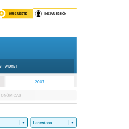
SUSCRÍBETE
INICIAR SESIÓN
S
WIDGET
2007
TONÓMICAS