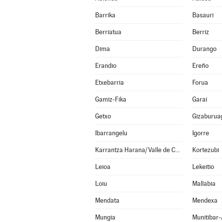
Barrika
Basauri
Berriatua
Berriz
Dima
Durango
Erandio
Ereño
Etxebarria
Forua
Gamiz-Fika
Garai
Getxo
Gizaburua
Ibarrangelu
Igorre
Karrantza Harana/Valle de Carranza
Kortezubi
Leioa
Lekeitio
Loiu
Mallabia
Mendata
Mendexa
Mungia
Munitibar-