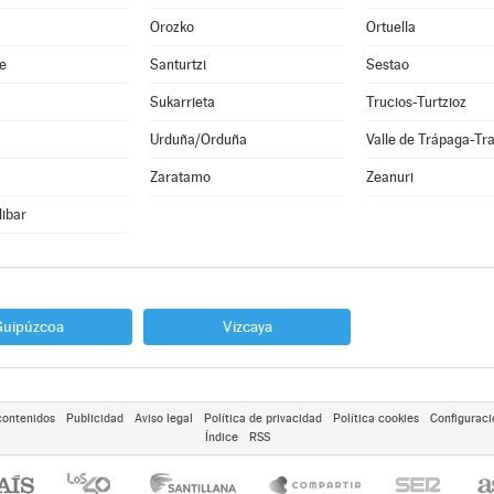
Orozko
Ortuella
e
Santurtzi
Sestao
Sukarrieta
Trucios-Turtzioz
Urduña/Orduña
Valle de Trápaga-Tr
Zaratamo
Zeanuri
libar
Guipúzcoa
Vizcaya
contenidos
Publicidad
Aviso legal
Política de privacidad
Política cookies
Configuraci
Índice
RSS