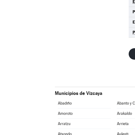
E
P
Municipios de Vizcaya
Abadiño
Amoroto
Arakaldo
Arratzu
Arrieta
Atxondo
Aulesti