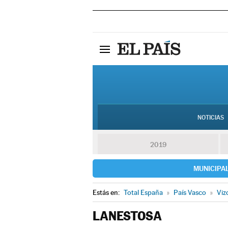
NOTICIAS
2019
MUNICIPA
Estás en:
Total España
»
País Vasco
»
Viz
LANESTOSA