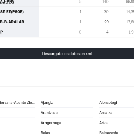
AJ-PNV
5
140
66,9
SE-EE(PSOE)
1
30
14,3
EB-B-ARALAR
1
29
13,8
PP
0
4
1,9
Descárgate los datos en xml
Abanto y Ciérvana-Abanto Zierbena
Ajangiz
Alonsotegi
Arantzazu
Areatza
Arrigorriaga
Artea
Bakio
Balmaseda