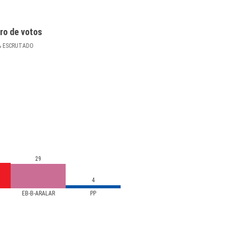
ro de votos
%
ESCRUTADO
29
4
)
EB-B-ARALAR
PP