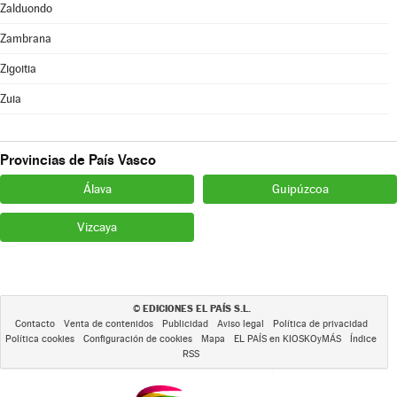
Zalduondo
Zambrana
Zigoitia
Zuia
Provincias de País Vasco
Álava
Guipúzcoa
Vizcaya
EDICIONES EL PAÍS S.L.
©
Contacto
Venta de contenidos
Publicidad
Aviso legal
Política de privacidad
Política cookies
Configuración de cookies
Mapa
EL PAÍS en KIOSKOyMÁS
Índice
RSS