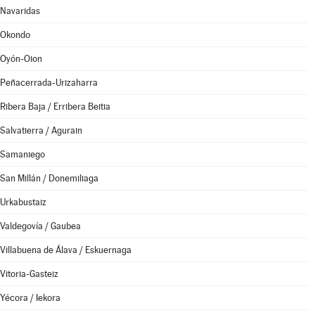
Navaridas
Okondo
Oyón-Oion
Peñacerrada-Urizaharra
Ribera Baja / Erribera Beitia
Salvatierra / Agurain
Samaniego
San Millán / Donemiliaga
Urkabustaiz
Valdegovía / Gaubea
Villabuena de Álava / Eskuernaga
Vitoria-Gasteiz
Yécora / Iekora