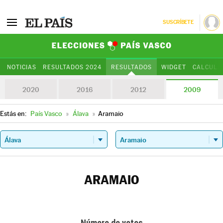
SUSCRÍBETE
Elecciones Paí
NOTICIAS
RESULTADOS 2024
RESULTADOS
WIDGET
CALCULA
2020
2016
2012
2009
Estás en:
País Vasco
»
Álava
»
Aramaio
ARAMAIO
Número de votos