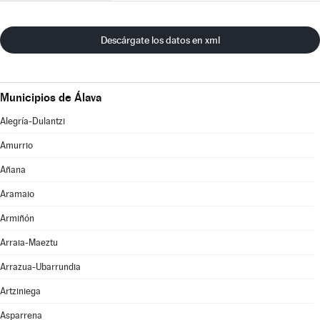
Descárgate los datos en xml
Municipios de Álava
Alegría-Dulantzi
Amurrio
Añana
Aramaio
Armiñón
Arraia-Maeztu
Arrazua-Ubarrundia
Artziniega
Asparrena