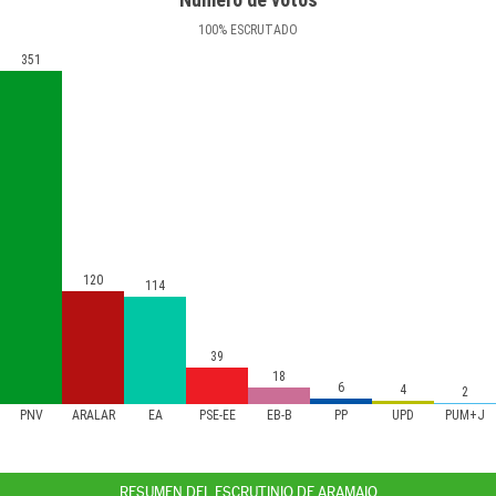
100
%
ESCRUTADO
351
120
114
39
18
6
4
2
PNV
ARALAR
EA
PSE-EE
EB-B
PP
UPD
PUM+J
RESUMEN DEL ESCRUTINIO DE ARAMAIO