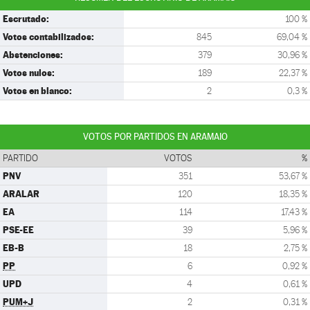
Escrutado:
100 %
Votos contabilizados:
845
69,04 %
Abstenciones:
379
30,96 %
Votos nulos:
189
22,37 %
Votos en blanco:
2
0,3 %
VOTOS POR PARTIDOS EN ARAMAIO
PARTIDO
VOTOS
%
PNV
351
53,67 %
ARALAR
120
18,35 %
EA
114
17,43 %
PSE-EE
39
5,96 %
EB-B
18
2,75 %
PP
6
0,92 %
UPD
4
0,61 %
PUM+J
2
0,31 %