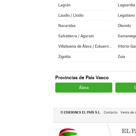
Lagrán
Laguardia
Laudio / Llodio
Legutiano
Navaridas
Okondo
Salvatierra / Agurain
Samanieg
Villabuena de Álava / Eskuernaga
Vitoria-Ga
Zigoitia
Zuia
Provincias de País Vasco
Álava
EDICIONES EL PAÍS S.L.
©
Contacto
Venta de 