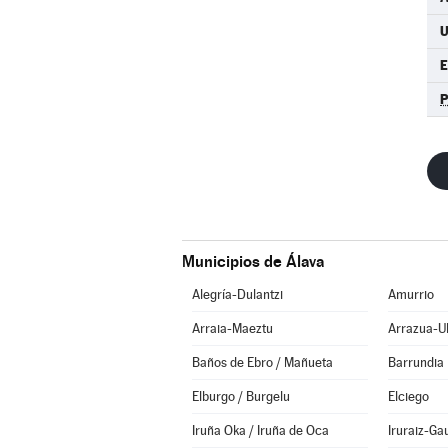
E
Municipios de Álava
Alegría-Dulantzi
Amurrio
Arraia-Maeztu
Arrazua-U
Baños de Ebro / Mañueta
Barrundia
Elburgo / Burgelu
Elciego
Iruña Oka / Iruña de Oca
Iruraiz-Ga