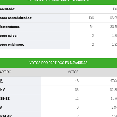
scrutado:
10
otos contabilizados:
106
66,2
bstenciones:
54
33,7
otos nulos:
2
1,8
otos en blanco:
2
1,9
VOTOS POR PARTIDOS EN NAVARIDAS
ARTIDO
VOTOS
PP
48
47,0
PNV
33
32,3
SE-EE
12
11,7
EA
3
2,9
ARALAR
2
1,9