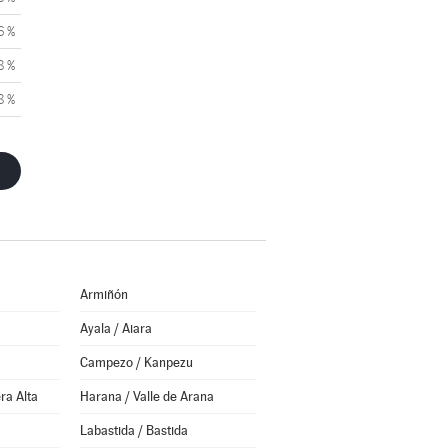
6 %
8 %
8 %
Armiñón
Ayala / Aiara
Campezo / Kanpezu
era Alta
Harana / Valle de Arana
Labastida / Bastida