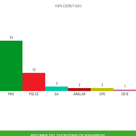
100
%
ESCRUTADO
33
12
3
2
2
1
PNV
PSE-EE
EA
ARALAR
UPD
EB-B
RESUMEN DEL ESCRUTINIO DE NAVARIDAS