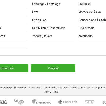
Lanciego / Lantziego
Lantarón
Leza
Moreda de Álava
Oyón-Oion
Peñacerrada-Urizah
o
San Millán / Donemiliaga
Urkabustaiz
steiz
Yécora / Iekora
Zalduondo
Guipúzcoa
Vizcaya
contenidos
Publicidad
Aviso legal
Política de privacidad
Política cookies
Configuraci
Índice
RSS