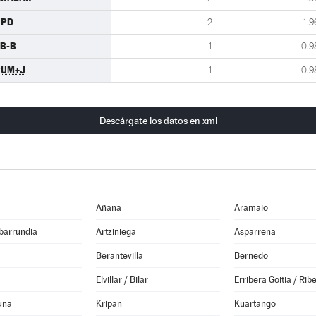
UPD
2
1,9
B-B
1
0,9
PUM+J
1
0,9
Descárgate los datos en xml
Añana
Aramaio
barrundia
Artziniega
Asparrena
Berantevilla
Bernedo
Elvillar / Bilar
Erribera Goitia / Rib
una
Kripan
Kuartango